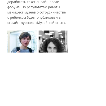
доработать текст онлайн после 
форума. По результатам работы 
манифест музеев о сотрудничестве 
с ребенком будет опубликован в 
онлайн-журнале «Музейный опыт».
Модератор сессии
 –
 Анастасия 
Свердликова
Автор идеи и модератор 
предварительной работ
ы – 
Диана 
Егорова-Ракитская
18:30–20:00 – Офф-программа. 