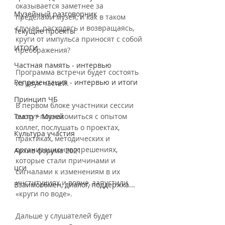
оказывается заметнее за 
Музейный разговорник
пределами музея, и как в таком 
случае, расходясь и возвращаясь, 
Текущие проекты
круги от импульса приносят с собой 
ИТОГИ
преображения?
Частная память - интервью
Программа встречи будет состоять 
Репрезентация - интервью и итоги
из двух частей.
Принцип ЧБ
В первом блоке участники сессии 
Театр + Музей
смогут познакомиться с опытом 
коллег, послушать о проектах, 
Культура участия
практиках, методических и 
организационных решениях, 
Архив форума 2021
которые стали причинами и 
цси
сигналами к изменениям в их 
институциях и вовне, запустили 
Взаимообмен, диалог, поддержка...
«круги по воде».
Дальше у слушателей будет 