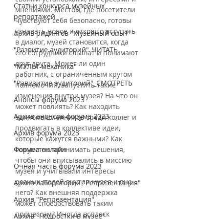
Статьи конкурса музейных
мнениями. Местом, где посетители 
репортажей
чувствуют себя безопасно, готовы 
узнавать новое и открыто вступать 
Архив ридингов "Музейный опыт"
в диалог, музей становится, когда 
"Развитие аудиторий"_ЧИТАТЬ
его сотрудники слышат и понимают 
друг друга. Может ли один 
"МУЛЬТ-механика"
работник, с ограниченным кругом 
"Равизитие аудиторий"_СМОТРЕТЬ
полномочий, запустить такие 
изменения внутри музея? На что он 
Анонсы форума 2023
может повлиять? Как находить 
Архив анонсов форума 2023
единомышленников среди коллег и 
продвигать в коллективе идеи, 
Архив форума 2023
которые кажутся важными? Как 
Форума онлайн
совместно принимать решения, 
чтобы они вписывались в миссию 
Очная часть форума 2023
музея и учитывали интересы 
разных людей внутри музея и вне 
Архив лаборатории "Репрезентация"
него? Как внешняя поддержка 
Архив "Репрезентация"
может способствовать таким 
процессам? Иногда всплеск 
Архив "Подростки в музее"