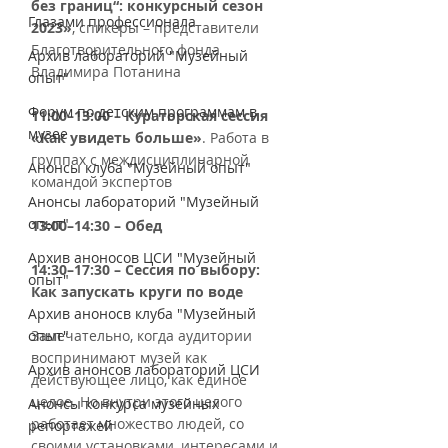
без границ“: конкурсный сезон 
Глазами профессионала
2023»
, спикеры – представители 
Благотворительного фонда 
Архив лабораторий "Музейный
Владимира Потанина
опыт"
Форум по детским программам в
11:00–13:00 – Кураторская сессия 
музее
«Как увидеть больше»
. Работа в 
группах с междисциплинарной 
Анонсы клуба "Музейный опыт"
командой экспертов
Анонсы лабораторий "Музейный
опыт"
13:00–14:30 – Обед
Архив аноносов ЦСИ "Музейный
14:30–17:30 – Сессия по выбору: 
опыт"
Как запускать круги по воде
Архив аноносв клуба "Музейный
опыт"
Замечательно, когда аудитории 
воспринимают музей как 
Архив анонсов лабораторий ЦСИ
действующее лицо, как единое 
целое. Но внутри этого целого 
Анонсы конкурса музейных
работает множество людей, со 
репортажей
своими установками, интересами и 