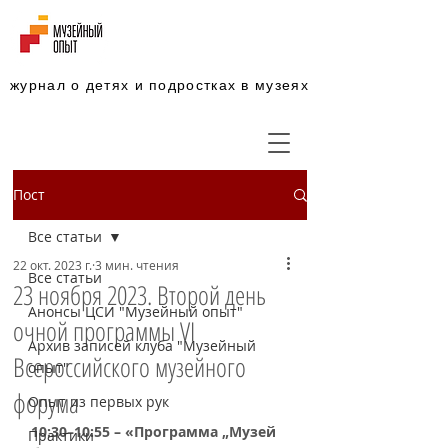
журнал о детях и подростках в музеях
Пост
Все статьи
22 окт. 2023 г.
3 мин. чтения
Все статьи
23 ноября 2023. Второй день
Анонсы ЦСИ "Музейный опыт"
очной программы VI
Архив записей клуба "Музейный
Всероссийского музейного
опыт"
форума
Опыт из первых рук
10:30–10:55 – «Программа „Музей 
Практики