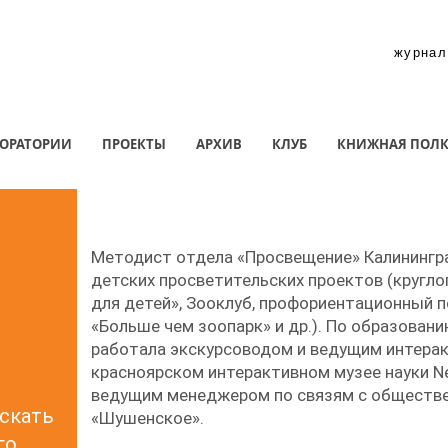
журнал
ОРАТОРИИ
ПРОЕКТЫ
АРХИВ
КЛУБ
КНИЖНАЯ ПОЛ
Методист отдела «Просвещение» Калинингра
детских просветительских проектов (кругл
для детей», Зооклуб, профориентационный 
«Больше чем зоопарк» и др.). По образовани
а
работала экскурсоводом и ведущим интера
красноярском интерактивном музее науки Ne
ведущим менеджером по связям с обществе
ускать
«Шушенское».
го