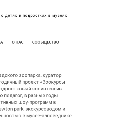
 о детях и подростках в музеях
КА
О НАС
СООБЩЕСТВО
дского зоопарка, куратор
огодичный проект «Зоокурсы
подростковый зооинтенсив
ю педагог, в разные годы
ктивных шоу-программ в
wton park, экскурсоводом и
нностью в музее-заповеднике