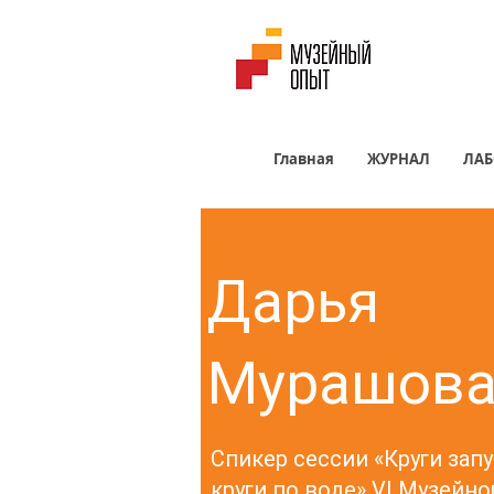
Главная
ЖУРНАЛ
ЛАБ
Дарья
Мурашов
Спикер сессии «Круги зап
круги по воде» VI Музейно