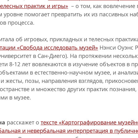
елесных практик и игры»
  – о том, как вовлечение
м уровне помогает превратить их из пассивных на
ов процесса.
итала об игровых, прикладных и телесных практика
тации «Свобода исследовать музей»
 Нэнси Оуэнс 
ниверситет в Сан-Диего). На протяжении нескольки
ети 8-12 лет вовлекаются в изучение объектов в п
объектами в естественно-научном музее, и анализ
 и жесты, позы, направления взглядов, прикоснове
странстве и множество других практик познания, 
и в музее. 
на
 расскажет о 
тексте «Картографирование музейн
бальная и невербальная интерпретация в публичн