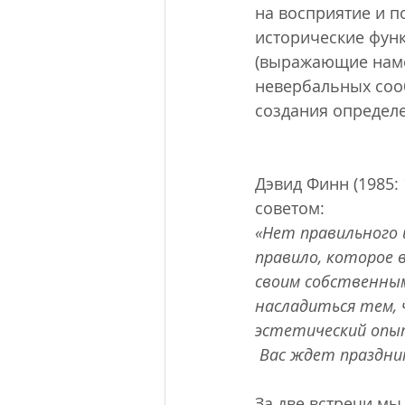
на восприятие и п
исторические функ
(выражающие намер
невербальных соо
создания определе
Дэвид Финн (1985: 
советом: 
«Нет правильного 
правило, которое в
своим собственным
насладиться тем, 
эстетический опыт
 Вас ждет праздни
За две встречи мы