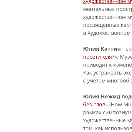
художественном м
ментальных простр
художественном му
посвященные карт
в Художественном 
Юлия Каттин
 пер
посетителя?»
. Муз
приводит к измене
Как устраивать эк
с учетом многообр
Юлия Нежид
 под
без слов»
 (How Mu
рамках симпозиум
художественные му
том, как использо