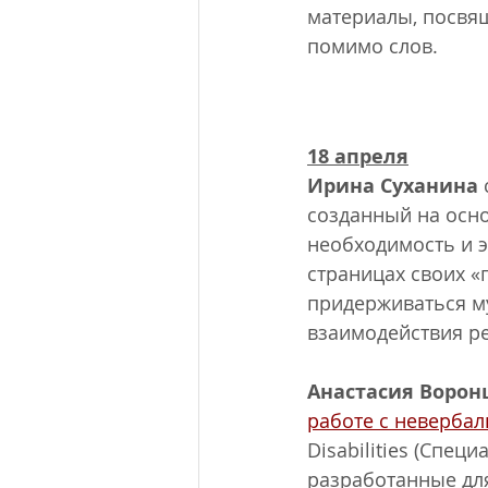
материалы, посвя
помимо слов.
18 апреля
Ирина Суханина 
созданный на осн
необходимость и э
страницах своих «п
придерживаться му
взаимодействия ре
Анастасия Ворон
работе с неверба
Disabilities (Спе
разработанные для 