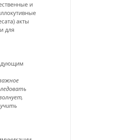
ественные и 
иллокутивные 
сата) акты 
и для 
ледующим 
важное 
следовать 
волнует, 
лучить 
ммуникации, 