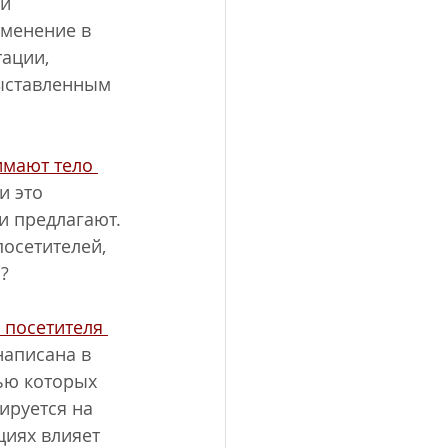
и 
менение в 
ации, 
ыставленным 
имают тело 
и это 
и предлагают. 
осетителей,  
?
 посетителя 
написана в 
ью которых 
ируется на 
циях влияет 