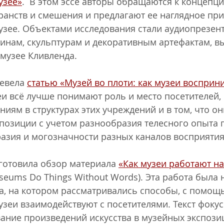
узее»
.  В этом эссе авторы обращаются к концепци
анств и смешения и предлагают ее наглядное при
зее. Объектами исследования стали аудиопрезент
инам, скульптурам и декоративным артефактам, в
музее Кливленда. 
евела 
статью «Музей во плоти: как музеи восприн
еи всё лучше понимают роль и место посетителей, 
ниям в структурах этих учреждений и в том, что он
спозиции с учетом разнообразия телесного опыта п
азия и могозначности разных каналов восприятия
готовила обзор материала 
«Как музеи работают на
seums Do Things Without Words). Эта работа была 
а, на котором рассматривались способы, с помощ
зеи взаимодействуют с посетителями. Текст фокус
вание произведений искусства в музейных экспози