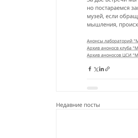
но постараемся за
музей, если обращ
мышления, происх
Анонсы лабораторий "
Архив аноносв клуба "
Архив аноносов ЦСИ "
Недавние посты