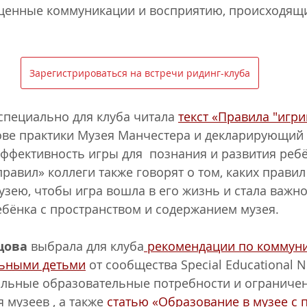
щенные коммуникации и восприятию, происходящи
Зарегистрироваться на встречи ридинг-клуба
специально для клуба читала 
текст «Правила "игри
ове практики Музея Манчестера и декларирующий 
ффективность игры для  познания и развития ребё
равил» коллеги также говорят о том, каких правил
зею, чтобы игра вошла в его жизнь и стала важн
бёнка с пространством и содержанием музея.
цова 
выбрала для клуба
 рекомендации по коммуни
льными детьми
 от сообщества Special Educational 
циальные образовательные потребности и ограничен
музеев , а также 
статью «Образование в музее с