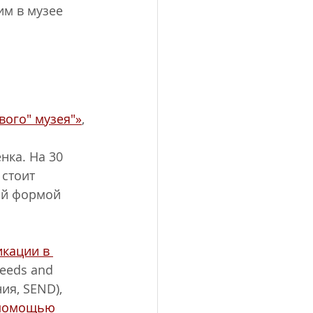
м в музее 
вого" музея"»
, 
нка. На 30 
 стоит 
ой формой 
кации в 
Needs and 
ия, SEND), 
 помощью 