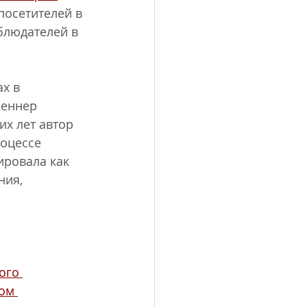
 посетителей в 
блюдателей в 
х в 
Реннер 
х лет автор 
роцессе 
ировала как 
ния, 
ого 
ом 