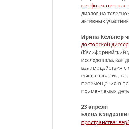
перформативных т
диалог на телесно
активных участник
Ирина Кельнер
 ч
докторской диссер
(Калифорнийский у
исследовала, как д
взаимодействия с 
высказывания, так
перемещения в про
применяемых детьм
23 апреля
Елена Кондраши
пространства: вер