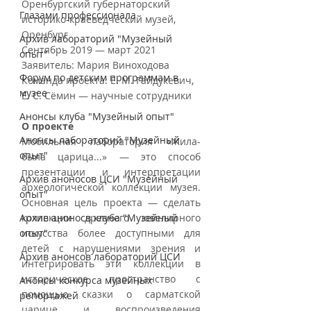
Оренбургский губернаторский 
Глазами профессионала
историко-краеведческий музей, 
Оренбург
Архив лабораторий "Музейный
Сентябрь 2019 — март 2021
опыт"
Заявитель: Мария Виноходова
Форум по детским программам в
Команда проекта: Е. М. Гайдукевич, 
музее
Е. С. Сёмин — научные сотрудники
Анонсы клуба "Музейный опыт"
О проекте
Анонсы лабораторий "Музейный
Мобильная лаборатория «Жила-
опыт"
была царица...» — это способ 
презентации и интерпретации 
Архив аноносов ЦСИ "Музейный
археологической коллекции музея. 
опыт"
Основная цель проекта — сделать 
Архив аноносв клуба "Музейный
коллекции древнего ювелирного 
опыт"
искусства более доступными для 
детей с нарушениями зрения и 
Архив анонсов лабораторий ЦСИ
интегрировать эти коллекции в 
историческое пространство с 
Анонсы конкурса музейных
помощью сказки о сарматской 
репортажей
царице и воспроизведения 