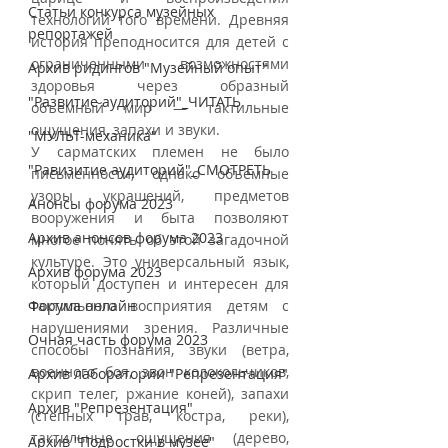
Статьи конкурса музейных
технологий того времени. Древняя 
репортажей
история преподносится для детей с 
ограниченными возможностями 
Архив ридингов "Музейный опыт"
здоровья через образный 
"Развитие аудиторий"_ЧИТАТЬ
объемный мир — тактильные 
ощущения, запахи и звуки.
"МУЛЬТ-механика"
У сарматских племен не было 
"Равизитие аудиторий"_СМОТРЕТЬ
письменности, однако объемные 
узоры украшений, предметов 
Анонсы форума 2023
вооружения и быта позволяют 
Архив анонсов форума 2023
многое понять об этой загадочной 
культуре. Это универсальный язык, 
Архив форума 2023
который доступен и интересен для 
Форума онлайн
тактильного восприятия детям с 
нарушениями зрения. Различные 
Очная часть форума 2023
способы познания, звуки (ветра, 
военного боя, звон колокольчиков, 
Архив лаборатории "Репрезентация"
скрип телег, ржание коней), запахи 
Архив "Репрезентация"
(степных трав, костра, реки), 
тактильные ощущения (дерево, 
Архив "Подростки в музее"