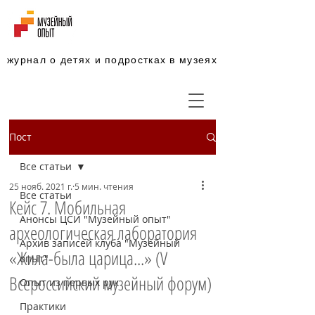
журнал о детях и подростках в музеях
Пост
Все статьи
25 нояб. 2021 г.
5 мин. чтения
Все статьи
Кейс 7. Мобильная
Анонсы ЦСИ "Музейный опыт"
археологическая лаборатория
Архив записей клуба "Музейный
«Жила-была царица...» (V
опыт"
Всероссийский музейный форум)
Опыт из первых рук
Практики