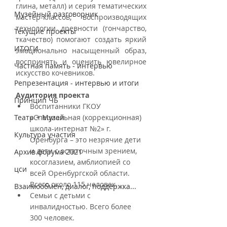
глина, металл) и серия тематических 
Музейный разговорник
мастер-классов, воспроизводящих 
технологии древности (гончарство, 
Текущие проекты
ткачество) помогают создать яркий 
ИТОГИ
эмоционально насыщенный образ, 
воспринять и оценить ювелирное 
Частная память - интервью
искусство кочевников.
Репрезентация - интервью и итоги
Аудитория проекта
Принцип ЧБ
Воспитанники ГКОУ 
Театр + Музей
«Специальная (коррекционная) 
школа-интернат №2» г. 
Культура участия
Оренбурга – это незрячие дети 
и дети с остаточным зрением, 
Архив форума 2021
косоглазием, амблиопией со 
цси
всей Оренбургской области. 
Всего около 115 человек. 
Взаимообмен, диалог, поддержка...
Семьи с детьми с 
инвалидностью. Всего более 
300 человек.