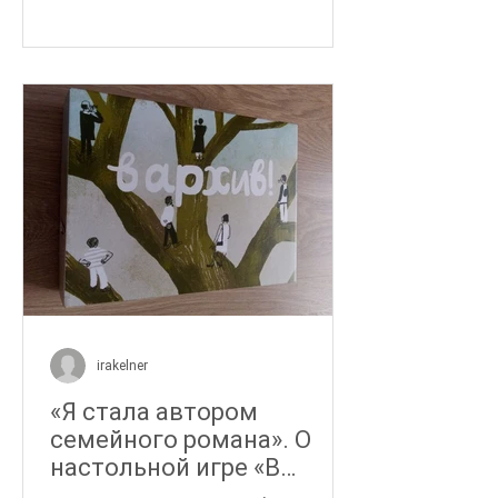
наблюдениями с читателями
"Музейного опыта". Об авторе: Юлия
Осеева по первому образованию
учитель (специалитет), по второму
театральный критик (Аспирантура),
по третьему - гештальт-терапевт
(5-летняя программа
переподготовки). Автор и ведущая
лаборатории для подростков в
музее Анны Ахматовой (2016-2017),
сокурат
irakelner
«Я стала автором
семейного романа». О
настольной игре «В
архив!»