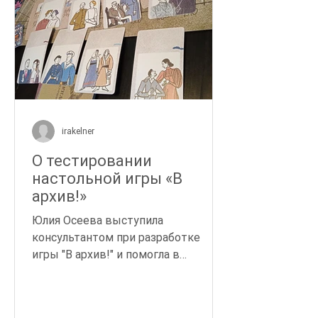
irakelner
О тестировании
настольной игры «В
архив!»
Юлия Осеева выступила
консультантом при разработке
игры "В архив!" и помогла в
проведении фокус-группы с
учениками школы"Взмах!". Она
делится своими впечатлениями и