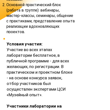
Основной практический блок
(работа в группе): вебинары,
мастер-классы, семинары, общение
с практиками, представление опыта
реализации вдохновляющих
проектов.
Проектный блок (работа в группе и
индивидуально): разработка и
Условия участия:
презентация собственного проекта
Участие во всех этапах
(один проект, выбранный
лаборатории бесплатное, в
экспертами, будет реализован при
публичной программе - для всех
поддержке ЦСИ)
желающих, по регистрации. В
практическом и проектном блоке
Каждый блок предполагал
- на основе конкурса заявок,
постоянную коммуникацию с
отбор участников был
кураторами, с другими участниками
осуществлен экспертами ЦСИ
лаборатории, получение обратной
«Музейный опыт».
связи.
Участники лаборатории на