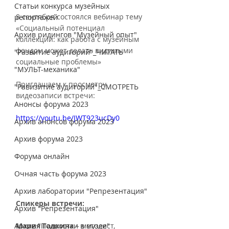
Статьи конкурса музейных
8 сентября состоялся вебинар тему 
репортажей
«Социальный потенциал 
Архив ридингов "Музейный опыт"
коллекции: как работа с музейным 
фондом может делать видимыми 
"Развитие аудиторий"_ЧИТАТЬ
социальные проблемы»
"МУЛЬТ-механика"
Приглашаем к просмотру 
"Равизитие аудиторий"_СМОТРЕТЬ
видеозаписи встречи: 
Анонсы форума 2023
https://youtu.be/JWT923ucDy0
Архив анонсов форума 2023
Архив форума 2023
Форума онлайн
Очная часть форума 2023
Архив лаборатории "Репрезентация"
Спикеры встречи:
Архив "Репрезентация"
Архив "Подростки в музее"
Мария Галкина
 – методист, 