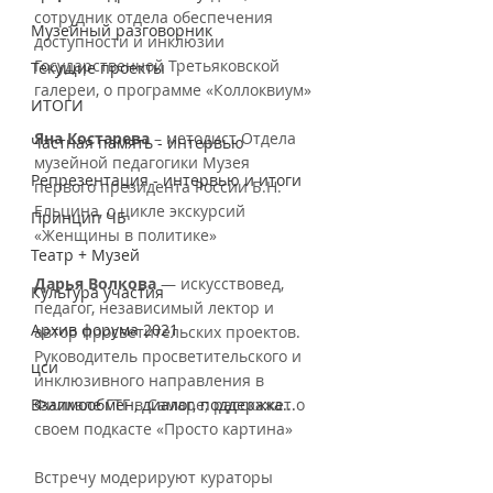
сотрудник отдела обеспечения 
Музейный разговорник
доступности и инклюзии 
Государственной Третьяковской 
Текущие проекты
галереи, о программе «Коллоквиум»
ИТОГИ
Яна Костарева
 – методист Отдела 
Частная память - интервью
музейной педагогики Музея 
Репрезентация - интервью и итоги
первого президента России Б.Н. 
Ельцина, о цикле экскурсий 
Принцип ЧБ
«Женщины в политике»
Театр + Музей
Дарья Волкова
 — искусствовед, 
Культура участия
педагог, независимый лектор и 
Архив форума 2021
автор просветительских проектов. 
Руководитель просветительского и 
цси
инклюзивного направления в 
Взаимообмен, диалог, поддержка...
Филиале ГТГ в Самаре; расскажет о 
своем подкасте «Просто картина»
Встречу модерируют кураторы 