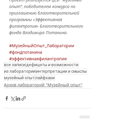
опыт”, победителем конкурса по 
приглашению благотворительной 
программы «Эффективная 
филантропия» Благотворительного 
фонда Владимира Потанина.
#МузейныйОпыт_Лаборатории
#фондпотанина
#эффективнаяфилантропия
все записи
дефициты и возможности
из лаборатории
интерпретации и смыслы
музейный опыт
лайфхаки
Архив лабораторий "Музейный опыт"
Недавние посты
Смотреть все