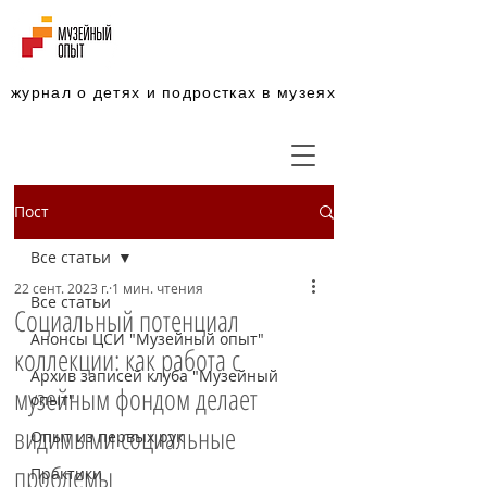
журнал о детях и подростках в музеях
Пост
Все статьи
22 сент. 2023 г.
1 мин. чтения
Все статьи
Социальный потенциал
Анонсы ЦСИ "Музейный опыт"
коллекции: как работа с
Архив записей клуба "Музейный
музейным фондом делает
опыт"
видимыми социальные
Опыт из первых рук
проблемы
Практики