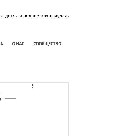
 о детях и подростках в музеях
КА
О НАС
СООБЩЕСТВО
45 —