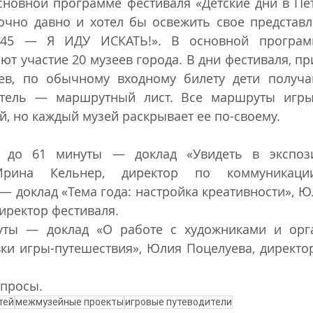
сновной программе фестиваля «Детские дни в Пет
точно давно и хотел бы освежить свое представл
345 — Я ИДУ ИСКАТЬ!». В основной программ
т участие 20 музеев города. В дни фестиваля, пр
ев, по обычному входному билету дети получа
итель — маршрутный лист. Все маршруты игры
, но каждый музей раскрывает ее по-своему. 
 до 61 минуты — доклад «Увидеть в экспози
 Ирина Кельнер, директор по коммуникации
 — доклад «Тема года: настройка креативности», Ю
ректор фестиваля. 
уты — доклад «О работе с художниками и орга
ки игры-путешествия», Юлия Поцелуева, директор
опросы.
тей
межмузейные проекты
игровые путеводители