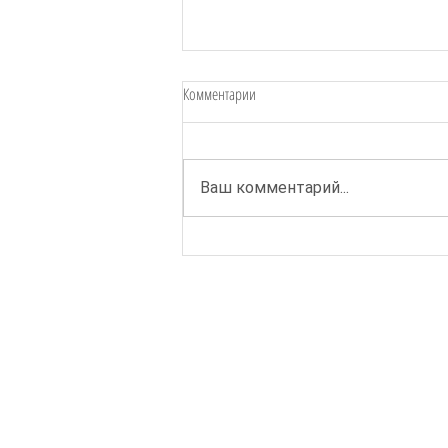
Комментарии
Ваш комментарий...
Стажировка "Организация
инклюзивных лабораторий". Отзывы
участников