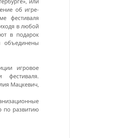
ербурге», или 
ение об игре-
е фестиваля 
иходя в любой 
ют в подарок 
 объединены 
ции игровое 
 фестиваля. 
лия Мацкевич, 
низационные 
 по развитию 