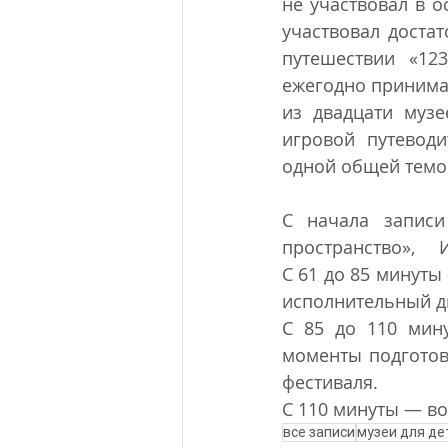
не участвовал в о
участвовал доста
путешествии «12
ежегодно принимаю
из двадцати музе
игровой путевод
одной общей темой
С начала записи
пространство»,
С 61 до 85 минуты
исполнительный ди
С 85 до 110 мин
моменты подготов
фестиваля. 
С 110 минуты — в
все записи
музеи для де