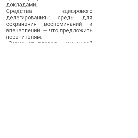
докладами.
Средства «цифрового
делегирования»: среды для
сохранения воспоминаний и
впечатлений — что предложить
посетителям.
«Зерна от плевел»: как музей
может работать онлайн с
темами достоверности. Если
музеи с коллекциями
воспринимаются как институт
подлинности, то какова роль
музеев в создании
информационных пространств,
которым можно доверять?
5. Интерпретации и смыслы
Интерпретация наследия —
процесс, в который так или
иначе вовлекаются самые