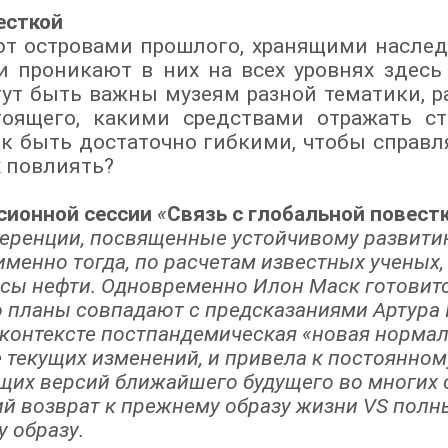
есткой
ют островами прошлого, хранящими наслед
 проникают в них на всех уровнях здесь
ут быть важны музеям разной тематики, р
тоящего, какими средствами отражать ст
к быть достаточно гибкими, чтобы справл
х повлиять?
сионной сессии
«
Связь с глобальной повест
еренции, посвященные устойчивому развитию
именно тогда, по расчетам известных ученых
сы нефти. Одновременно Илон Маск готовитс
го планы совпадают с предсказаниями Артура 
м контексте постпандемическая «новая норма
 текущих изменений, и привела к постоянно
щих версий ближайшего будущего во многих 
ий возврат к прежнему образу жизни VS полн
у образу.