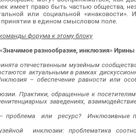
ек имеет право быть частью общества, нез
нтальной или социальной «инаковости». 
и принятии в едином смысловом поле.
команды форума к этому блоку
«
Значимое разнообразие, инклюзия
»
Ирины 
ринята отечественным музейным сообщество
остаются актуальными в рамках дискуссионн
Инклюзия – обеспечение равности или осо
люзии. Практики, обращенные к посетителя
енитенциарных заведениях, взаимодействи
я – проблема или ресурс? Инклюзивные 
музейной инклюзии: проблематика соотно