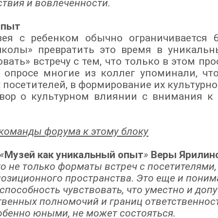
твия и вовлеченности.
опыт
зея с ребенком обычно ограничивается 
школы» превратить это время в уникаль
вать» встречу с тем, что только в этом пр
 опросе многие из коллег упоминали, чт
 посетителей, в формирование их культурно
овор о культурном влиянии с внимания 
команды форума к этому блоку
«
Музей как уникальный опыт
»
Веры Ярилино
о не только форматы встреч с посетителями,
позиционного пространства. Это еще и поним
способность чувствовать, что уместно и доп
твенных полномочий и границ ответственности
обенно юными, не может состояться.