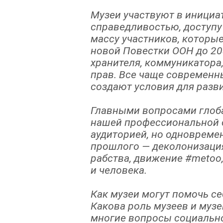
Музеи участвуют в инициа
справедливостью, доступу
массу участников, которы
новой Повестки ООН до 203
хранителя, коммуникатора,
прав. Все чаще современн
создают условия для разв
Главными вопросами глобал
нашей профессиональной 
аудиторией, но одноврем
прошлого
—
деколонизация
рабства, движение #metoo
и человека.
Как музеи могут помочь с
Какова роль музеев и муз
многие вопросы социальн