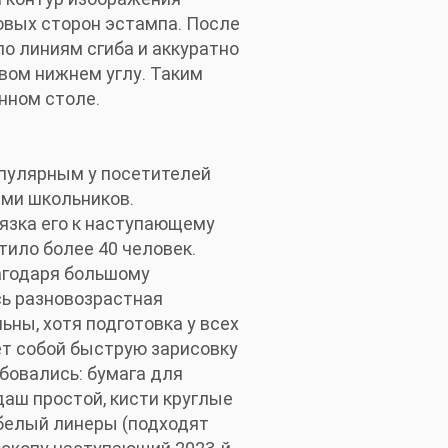
овых сторон эстампа. После
о линиям сгиба и аккуратно
авом нижнем углу. Таким
нном столе.
опулярным у посетителей
ами школьников.
вязка его к наступающему
тило более 40 человек.
агодаря большому
сь разновозрастная
ьны, хотя подготовка у всех
ет собой быструю зарисовку
бовались: бумага для
даш простой, кисти круглые
 белый линеры (подходят