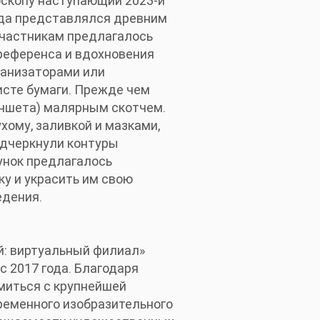
роскопу наступающий 2023-й
года представлялся древним
частникам предлагалось
 референса и вдохновения
ганизаторами или
исте бумаги. Прежде чем
аншета) малярным скотчем.
хому, заливкой и мазками,
одчеркнули контуры
унок предлагалось
у и украсить им свою
едения.
й: виртуальный филиал»
 2017 года. Благодаря
миться с крупнейшей
ременного изобразительного