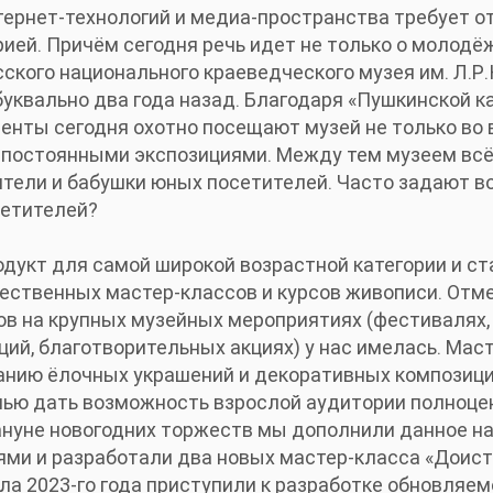
ернет-технологий и медиа-пространства требует о
ией. Причём сегодня речь идет не только о молодё
сского национального краеведческого музея им. Л.
уквально два года назад. Благодаря «Пушкинской к
енты сегодня охотно посещают музей не только во 
с постоянными экспозициями. Между тем музеем вс
тели и бабушки юных посетителей. Часто задают во
сетителей?
дукт для самой широкой возрастной категории и ст
ественных мастер-классов и курсов живописи. Отме
ов на крупных музейных мероприятиях (фестивалях
ций, благотворительных акциях) у нас имелась. Мас
анию ёлочных украшений и декоративных композици
лью дать возможность взрослой аудитории полноцен
ануне новогодних торжеств мы дополнили данное н
ми и разработали два новых мастер-класса «Доис
ала 2023-го года приступили к разработке обновляем