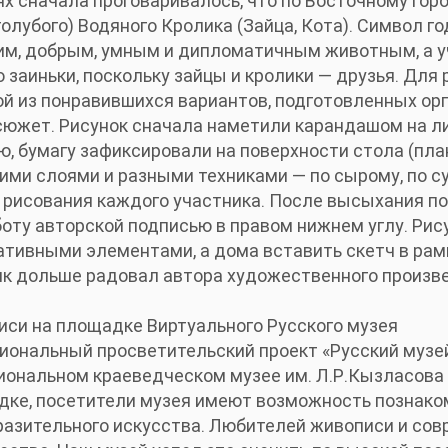
иях сначала проговаривалось, что по Восточному го
голубого) Водяного Кролика (Зайца, Кота). Символ 
м, добрым, умным и дипломатичным животным, а у
 заиньки, поскольку зайцы и кролики — друзья. Для
й из понравившихся вариантов, подготовленных ор
сюжет. Рисунок сначала наметили карандашом на л
ю, бумагу зафиксировали на поверхности стола (пл
ими слоями и разными техниками — по сырому, по су
 рисования каждого участника. После высыхания п
оту авторской подписью в правом нижнем углу. Рис
ивными элементами, а дома вставить скетч в рамк
ик дольше радовал автора художественного произв
си на площадке Виртуального Русского музея
ональный просветительский проект «Русский музе
иональном краеведческом музее им. Л.Р.Кызласова с
дке, посетители музея имеют возможность познако
разительного искусства. Любителей живописи и сов