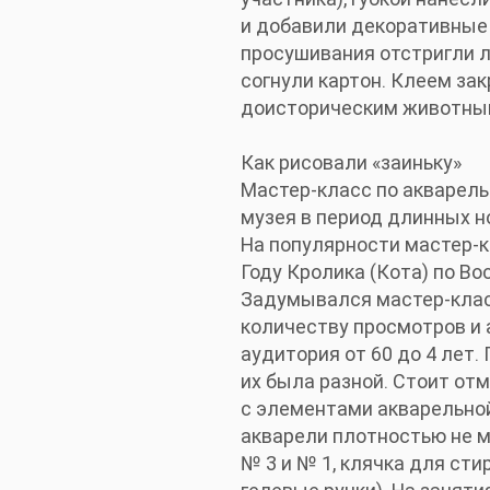
и добавили декоративные 
просушивания отстригли л
согнули картон. Клеем за
доисторическим животным
Как рисовали «заиньку»
Мастер-класс по акварель
музея в период длинных н
На популярности мастер-к
Году Кролика (Кота) по Во
Задумывался мастер-класс
количеству просмотров и 
аудитория от 60 до 4 лет
их была разной. Стоит от
с элементами акварельной
акварели плотностью не ме
№ 3 и № 1, клячка для ст