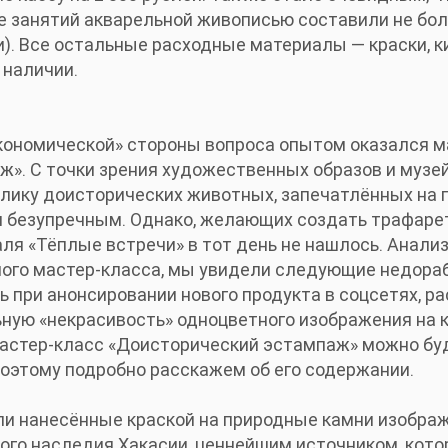
 занятий акварельной живописью составили не бол
и). Все остальные расходные материалы — краски, 
 наличии.
кономической» стороны вопроса опытом оказался м
». С точки зрения художественных образов и музе
плику доисторических животных, запечатлённых на
я безупречным. Однако, желающих создать трафар
ля «Тёплые встречи» в тот день не нашлось. Анали
го мастер-класса, мы увидели следующие недорабо
 при анонсировании нового продукта в соцсетях, р
ьную «некрасивость» одноцветного изображения на к
мастер-класс «Доисторический эстампаж» можно бу
Поэтому подробно расскажем об его содержании.
и нанесённые краской на природные камни изобра
ого наследия Хакасии, ценнейшим источником, кот