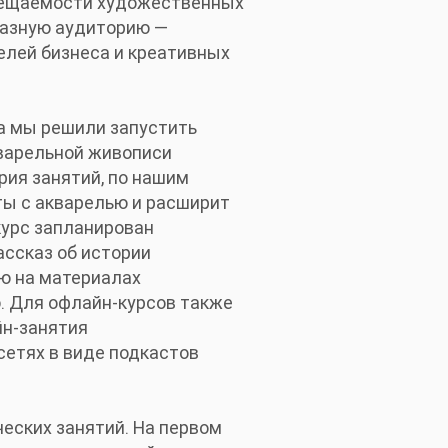
осещаемости художественных
разную аудиторию —
елей бизнеса и креативных
а мы решили запустить
варельной живописи
рия занятий, по нашим
ы с акварелью и расширит
курс запланирован
ассказ об истории
ю на материалах
ю. Для офлайн-курсов также
йн-занятия
сетях в виде подкастов
еских занятий. На первом