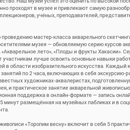
ество. Наш музей успел это оценить по высокой п
нно проходят в музее и привлекают самую разнооб
оллекционеров, учёных, преподавателей, представит
 проведению мастер-класса акварельного скетчинг
осетителями музея — обновляемую серию курсов ак
 «Акварельное лето», «Плоды и фрукты Хакасии». Се
 участникам лучше освоить основные навыки работ
ей в области изобразительного искусства. Каждый 
занятий по 2 часа, включающих в себя экскурсию-р
звестных художниках-аквалеристах, подготовленну
зея, и практическое занятие акварельной живопись
онная поддержка в онлайн-формате — запись онла
 минут размещённая на музейных пабликах и в соц
нта.
живописи «Торопим весну» включит в себя 5 практич