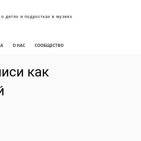
 о детях и подростках в музеях
КА
О НАС
СООБЩЕСТВО
иси как
й