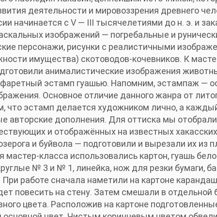
звития деятельности и мировоззрения древнего чел
ии начинается с V — III тысячелетиями до н. э. и за
наскальных изображений — погребальные и руническ
ские персонажи, рисунки с реалистичными изображ
ности имущества) скотоводов-кочевников. К масте
одготовили анималистические изображения животн
фаретный эстамп гуашью. Напомним, эстампаж — ос
бражения. Основное отличие данного жанра от лито
м, что эстамп делается художником лично, а каждый
е авторские дополнения. Для оттиска мы отобрали
ествующих и отображённых на известных хакасски
озерога и буйвола — подготовили и вырезали их из п
 мастер-класса использовались картон, гуашь белог
круглые № 3 и № 1, линейка, нож для резки бумаги, 
а. При работе сначала наметили на картоне каранда
ет повесить на стену. Затем смешали в отдельной 
вного цвета. Расположив на картоне подготовленны
ли основной цвет. Чистым коричневым цветом обвел