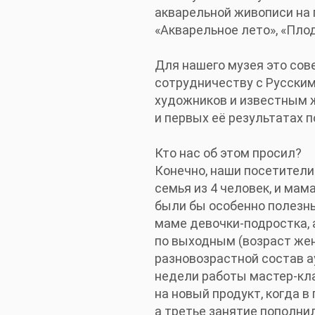
акварельной живописи на 
«Акварельное лето», «Пло
Для нашего музея это со
сотрудничеству с Русски
художников и известным ж
и первых её результатах п
Кто нас об этом просил?
Конечно, наши посетители.
семья из 4 человек, и мам
были бы особенно полезны.
маме девочки-подростка, 
по выходным (возраст жен
разновозрастной состав а
недели работы мастер-кла
на новый продукт, когда в
а третье занятие пополни