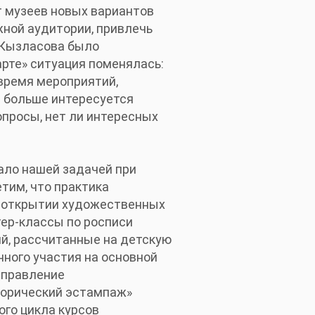
т музеев новых вариантов
жной аудитории, привлечь
Р.Кызласова было
арте» ситуация поменялась:
время мероприятий,
ё больше интересуется
просы, нет ли интересных
ало нашей задачей при
тим, что практика
, открытии художественных
тер-классы по росписи
й, рассчитанные на детскую
ного участия на основной
аправление
торический эстампаж»
ого цикла курсов