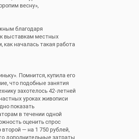
оропим весну»,
ожным благодаря
 к выставкам местных
, как началась такая работа
ньку». Помнится, купила его
ние, что подобные занятия
ехнику захотелось 42-летней
 частных уроках живописи
дно показать
аторам в течении одной
ожность оценить спрос
 второй — на 1 750 рублей,
 что дополнительные затраты