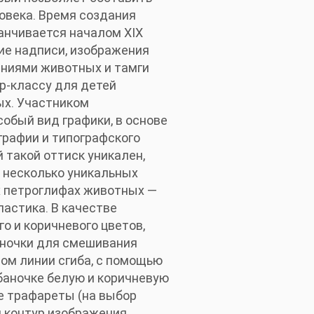
овека. Время создания
канчивается началом XIX
ие надписи, изображения
ениями животных и тамги
р-классу для детей
ых. Участником
обый вид графики, в основе
графии и типографского
 такой оттиск уникален,
 несколько уникальных
х петроглифах животных —
ластика. В качестве
о и коричневого цветов,
баночки для смешивания
шом линии сгиба, с помощью
баночке белую и коричневую
е трафареты (на выбор
и контур изображения