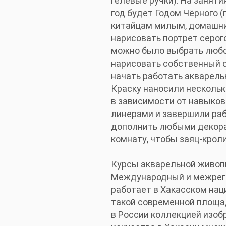
гелевые ручки). На занят
год будет Годом Чёрного (
китайцам милым, домашни
нарисовать портрет серого
можно было выбрать любо
нарисовать собственный 
начать работать акварель
Краску наносили нескольк
в зависимости от навыков
линерами и завершили раб
дополнить любыми декорат
комнату, чтобы заяц-крол
Курсы акварельной живопи
Международный и межреги
работает в Хакасском нац
такой современной площа
в России коллекцией изоб