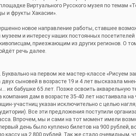
площадке Виртуального Русского музея по темам «Т
ды и фрукты Хакасии».
вершенно новое направление работы, ставшее возм
м музеем и интересу наших постоянных посетителей
ивописцам, приезжающим из других регионов. О том
ойдёт речь далее.
 Буквально на первом же мастер-классе «Рисуем заи
а двух сыновей в возрасте 19 и 4 лет высказала мне
.. их бабушке 65 лет. Позже освоить акварельную т
а компания дам в возрасте 35-40 лет настаивала на
щин-участниц указан исключительно с целью нагля
удитории). Все эти предложения поступили организ
сса. Впрочем, мы и сами на тот момент имели возм
 первый день было куплено билетов на 900 рублей, во
ло кассу на 2 800 рублей. Так же стало очевидным,