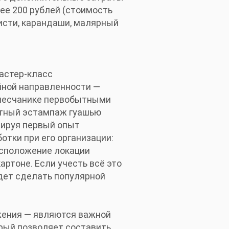
ее 200 рублей (стоимость
кисти, карандаши, малярный
астер-класс
йной направленности —
 песчанике первобытными
етный эстампаж гуашью
зируя первый опыт
тки при его организации:
асположение локации
артоне. Если учесть всё это
дет сделать популярной
жения — являются важной
орый позволяет составить