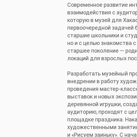
Современное развитие инт
взаимодействия с аудитор
которую в музей для Хака
первоочередной задачей б
старшие школьники и студ
но и с целью знакомства 
старшее поколение — роди
локаций для взрослых по
Разработать музейный про
внедрении в работу худож
проведения мастер-класс
выставок и новых экспози
деревянной игрушки, созд
аудиторию, проходят с це
площадке праздника. Нак
художественными занятия
и «Рисуем заиньку». С нач