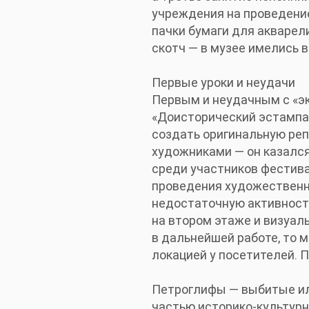
учреждения на проведение
пачки бумаги для акварел
скотч — в музее имелись в
Первые уроки и неудачи
Первым и неудачным с «э
«Доисторический эстампаж
создать оригинальную ре
художниками — он казалс
среди участников фестива
проведения художественно
недостаточную активность
на втором этаже и визуал
в дальнейшей работе, то 
локацией у посетителей. 
Петроглифы — выбитые ил
частью историко-культурн