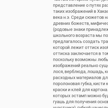
представление о путях ра
таких изображений в Хакас
века н.э. Среди сюжетов 
древних божеств, мифиче
(родовые знаки принадлеж
школьного возраста мы п
предлагалось создать тра
которой лежит оттиск изо
оттиска заключается в то
поскольку возможны любы
изображений реально сущ
лося, верблюда, лошадь, к
расходных материалов для
поролоновая губка, кисти 
краски и клей для картон
которых эстамп можно буд
гуашь для получения осно
участника), губкой нанес