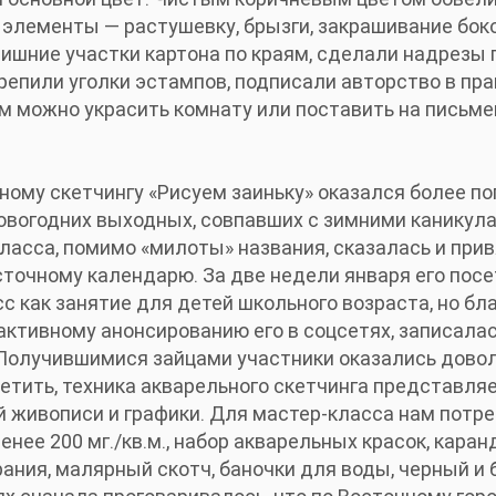
элементы — растушевку, брызги, закрашивание бок
ишние участки картона по краям, сделали надрезы п
крепили уголки эстампов, подписали авторство в пр
 можно украсить комнату или поставить на письме
ному скетчингу «Рисуем заиньку» оказался более п
овогодних выходных, совпавших с зимними каникул
ласса, помимо «милоты» названия, сказалась и при
сточному календарю. За две недели января его посе
 как занятие для детей школьного возраста, но бл
активному анонсированию его в соцсетях, записала
. Получившимися зайцами участники оказались довол
метить, техника акварельного скетчинга представля
 живописи и графики. Для мастер-класса нам потре
нее 200 мг./кв.м., набор акварельных красок, каран
ирания, малярный скотч, баночки для воды, черный и