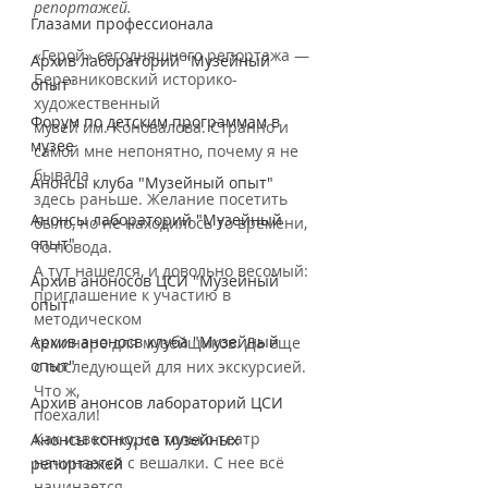
репортажей.
Глазами профессионала
«Герой» сегодняшнего репортажа — 
Архив лабораторий "Музейный
Березниковский историко-
опыт"
художественный
Форум по детским программам в
музей им. Коновалова. Странно и 
музее
самой мне непонятно, почему я не 
бывала
Анонсы клуба "Музейный опыт"
здесь раньше. Желание посетить 
Анонсы лабораторий "Музейный
было, но не находилось то времени, 
опыт"
то повода.
А тут нашелся, и довольно весомый: 
Архив аноносов ЦСИ "Музейный
приглашение к участию в 
опыт"
методическом
Архив аноносв клуба "Музейный
семинаре для музейщиков. Да еще 
опыт"
с последующей для них экскурсией. 
Что ж,
Архив анонсов лабораторий ЦСИ
поехали!
Как известно, не только театр 
Анонсы конкурса музейных
начинается с вешалки. С нее всё 
репортажей
начинается,