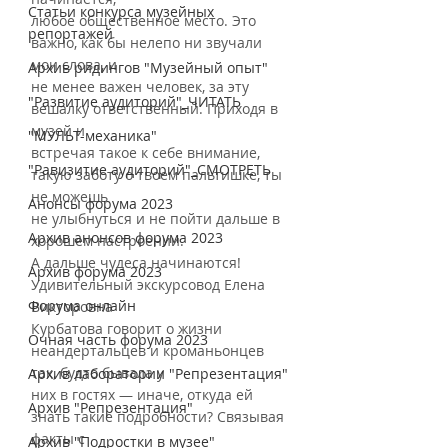
Статьи конкурса музейных
любое общественное место. Это 
репортажей
важно, как бы нелепо ни звучали 
мои слова, и
Архив ридингов "Музейный опыт"
не менее важен человек, за эту 
"Развитие аудиторий"_ЧИТАТЬ
вешалку ответственный. Приходя в 
музей и
"МУЛЬТ-механика"
встречая такое к себе внимание, 
"Равизитие аудиторий"_СМОТРЕТЬ
такую заботу о твоем пальтишке, ты 
не можешь
Анонсы форума 2023
не улыбнуться и не пойти дальше в 
Архив анонсов форума 2023
хорошем настроении.
А дальше чудеса начинаются! 
Архив форума 2023
Удивительный экскурсовод Елена 
Форума онлайн
Викторовна
Курбатова говорит о жизни 
Очная часть форума 2023
неандертальцев и кроманьонцев 
так, будто бывала у
Архив лаборатории "Репрезентация"
них в гостях — иначе, откуда ей 
Архив "Репрезентация"
знать такие подробности? Связывая 
факты с
Архив "Подростки в музее"