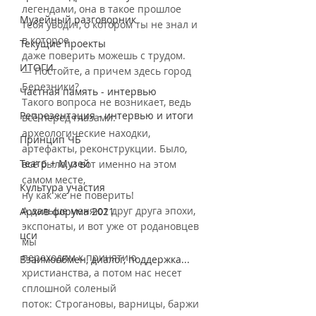
легендами, она в такое прошлое 
Музейный разговорник
тебя уводит, о котором ты не знал и 
в которое
Текущие проекты
даже поверить можешь с трудом.
ИТОГИ
— Постойте, а причем здесь город 
Березники?
Частная память - интервью
Такого вопроса не возникает, ведь 
Репрезентация - интервью и итоги
всё перед глазами: 
археологические находки,
Принцип ЧБ
артефакты, реконструкции. Было, 
Театр + Музей
всё было, и вот именно на этом 
самом месте,
Культура участия
ну как же не поверить!
А дальше меняют друг друга эпохи, 
Архив форума 2021
экспонаты, и вот уже от родановцев 
цси
мы
переходим к принятию 
Взаимообмен, диалог, поддержка...
христианства, а потом нас несет 
сплошной соленый
поток: Строгановы, варницы, баржи 