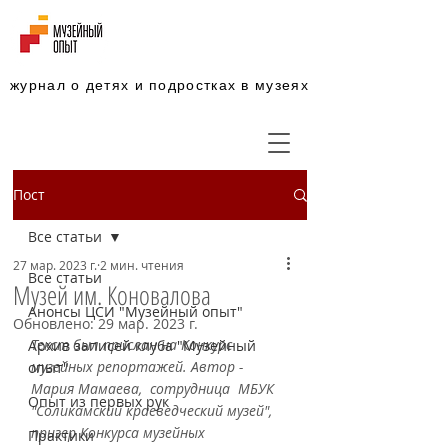
журнал о детях и подростках в музеях
Пост
Все статьи
27 мар. 2023 г.
2 мин. чтения
Все статьи
Музей им. Коновалова
Анонсы ЦСИ "Музейный опыт"
Обновлено:
29 мар. 2023 г.
Текст был прислан на Конкурс 
Архив записей клуба "Музейный
музейных репортажей. Автор - 
опыт"
Мария Мамаева,  сотрудница  МБУК 
Опыт из первых рук
"Соликамский краеведческий музей", 
призер Конкурса музейных 
Практики