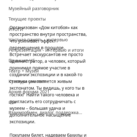
Музейный разговорник
Текущие проекты
Организован «Дом китобоя» как 
ИТОГИ
пространство внутри пространства, 
Частная память - интервью
что усиливает эффект 
перемещения в прошлое. 
Репрезентация - интервью и итоги
Встречает экскурсантов не просто 
Принцип ЧБ
администратор, а человек, который 
принимал прямое участие в 
Театр + Музей
создании экспозиции и в какой-то 
степени сам является живым 
Культура участия
экспонатом. Ты видишь, у кого ты в 
Архив форума 2021
гостях!  Найти такого человека и 
пригласить его сотрудничать с 
цси
музеем – большая удача и 
Взаимообмен, диалог, поддержка...
дополнительное насыщение 
экспозиции.
Покупаем билет, надеваем бахилы и 