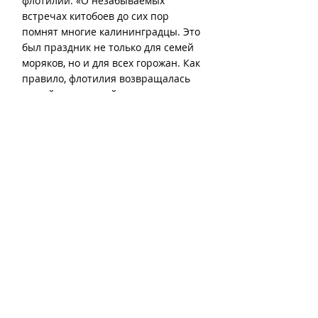
флотилии. «О незабываемых 
встречах китобоев до сих пор 
помнят многие калининградцы. Это 
был праздник не только для семей 
моряков, но и для всех горожан. Как 
правило, флотилия возвращалась 
из рейса во второй половине мая. 
Китобаза из-за большой осадки 
оставалась на Балтийском рейде, а 
ее личный состав в основной своей 
массе пересаживался на 
китобойцы, которые стройной 
колонной заходили в морской 
канал. Тысячи людей 
приветствовали китобоев. 
Многочисленные толпы еле 
сдерживались милицией и 
курсантами местных училищ. И, 
конечно, оркестр, цветы, 
восторженные крики…» - так 
описывает давние встречи 