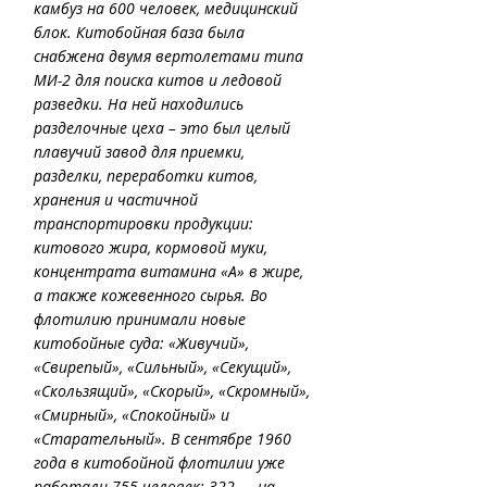
камбуз на 600 человек, медицинский 
блок. Китобойная база была 
снабжена двумя вертолетами типа 
МИ-2 для поиска китов и ледовой 
разведки. На ней находились 
разделочные цеха – это был целый 
плавучий завод для приемки, 
разделки, переработки китов, 
хранения и частичной 
транспортировки продукции: 
китового жира, кормовой муки, 
концентрата витамина «А» в жире, 
а также кожевенного сырья. Во 
флотилию принимали новые 
китобойные суда: «Живучий», 
«Свирепый», «Сильный», «Секущий», 
«Скользящий», «Скорый», «Скромный», 
«Смирный», «Спокойный» и 
«Старательный». В сентябре 1960 
года в китобойной флотилии уже 
работали 755 человек: 322 — на 