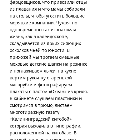
фарцовщиков, что привозили отцы 
из плавания и что мамы собирали 
на столы, чтобы угостить большие 
моряцкие компании. Чужая, но 
одновременно такая знакомая 
жизнь, как в калейдоскопе, 
складывается из ярких сияющих 
осколков чьей-то юности. В 
прихожей мы трогаем смешные 
меховые детские шапки на резинке 
и поглаживаем лыжи, на кухне 
вертим рукоятку старенькой 
мясорубки и фотографируем 
плакаты с пастой «Океан» из криля. 
В кабинете слушаем пластинки и 
смотримся в трюмо, листаем 
многотиражную газету 
«Калининградский китобой», 
которая выходила в типографии, 
расположенной на китобазе. В 
детской, присев на низенькую 