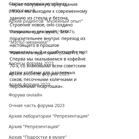
Статьи конкурса музейных
Через полутемную арку здания 
репортажей
1930-х мы выходим к современному 
зданию из стекла и бетона. 
Архив ридингов "Музейный опыт"
Строение новое, оно создано 
"Развитие аудиторий"_ЧИТАТЬ
специально для музея. Тем 
поразительнее внутри: переход из 
"МУЛЬТ-механика"
настоящего в прошлое 
моментальный и сшибающий с ног! 
"Равизитие аудиторий"_СМОТРЕТЬ
Сперва мы оказываемся в кофейне 
Анонсы форума 2023
70-х, со знакомыми всем советским 
детям колбами для разливных 
Архив анонсов форума 2023
соков, песочными колечками и 
Архив форума 2023
пирожными «Картошка».
Форума онлайн
Очная часть форума 2023
Архив лаборатории "Репрезентация"
Архив "Репрезентация"
Архив "Подростки в музее"