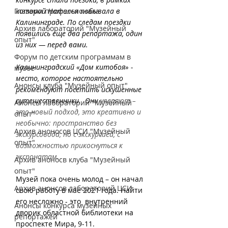
Глазами профессионала
которой Наталья побывала 
в 
Калининграде
. По следам поездки 
Архив лабораторий "Музейный
появились еще два репортажа, один 
опыт"
из них — перед вами.
Форум по детским программам в
Калининградский «Дом китобоя» - 
музее
место, которое настоятельно 
Анонсы клуба "Музейный опыт"
рекомендуют посетить искушенные 
путешественники.  Они 
уверяют – 
Анонсы лабораторий "Музейный
это новый подход, это креативно и 
опыт"
необычно: пространство без 
Архив аноносов ЦСИ "Музейный
экскурсовода, но с экскурсией, с 
опыт"
возможностью прикоснуться к 
экспонатам. 
Архив аноносв клуба "Музейный
опыт"
Музей пока очень молод – он начал 
Архив анонсов лабораторий ЦСИ
свою работу в мае 2021 года. Найти 
его несложно - это  внутренний 
Анонсы конкурса музейных
дворик областной библиотеки на 
репортажей
проспекте Мира, 9-11.