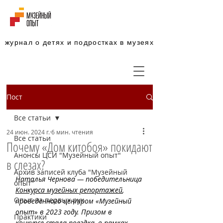
журнал о детях и подростках в музеях
Пост
Все статьи
24 июн. 2024 г.
6 мин. чтения
Все статьи
Почему «Дом китобоя» покидают
Анонсы ЦСИ "Музейный опыт"
в слезах?
Архив записей клуба "Музейный
Наталья Чернова — победительница 
опыт"
Конкурса музейных репортажей
, 
Опыт из первых рук
проведенного центром «Музейный 
опыт» в 2023 году. Призом в 
Практики
конкурсе стала поездка, в рамках 