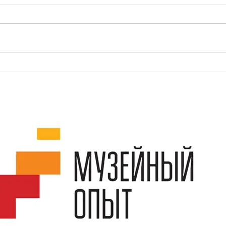
Организация инклюзивных
лабораторий в музее. Записи
вебинаров