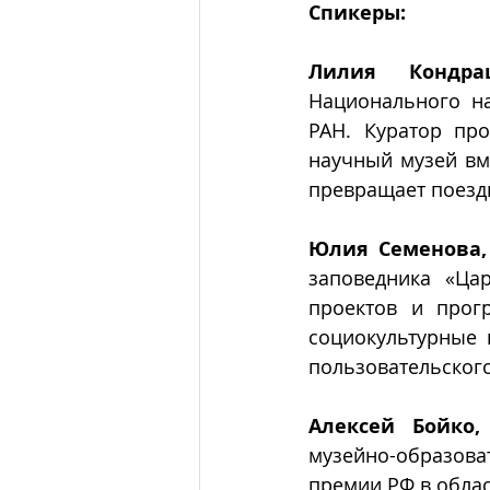
Спикеры:
Лилия Кондра
Национального на
РАН. Куратор про
научный музей вм
превращает поездк
Юлия Семенова,
заповедника «Ца
проектов и прог
социокультурные 
пользовательского
Алексей Бойко,
музейно-образоват
премии РФ в облас