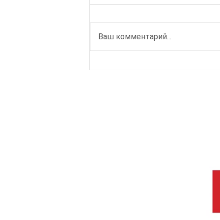
Ваш комментарий...
Стажировка "Организация
инклюзивных лабораторий". Отзывы
участников