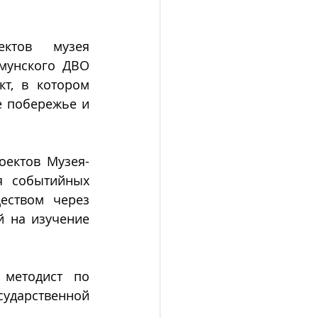
ктов музея 
мунского ДВО 
т, в котором 
 побережье и 
оектов Музея-
я событийных 
ством через 
 на изучение 
 методист по 
сударственной 