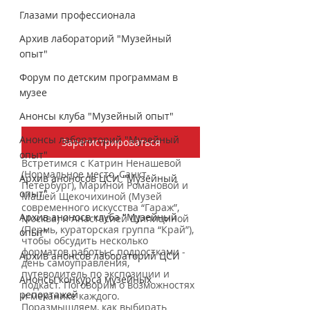
Глазами профессионала
Архив лабораторий "Музейный
опыт"
Форум по детским программам в
музее
Анонсы клуба "Музейный опыт"
Анонсы лабораторий "Музейный
Зарегистрироваться
опыт"
Встретимся с Катрин Ненашевой 
(Нормальное место, Санкт-
Архив аноносов ЦСИ "Музейный
Петербург), Мариной Романовой и 
опыт"
Машей Щекочихиной (Музей 
современного искусства “Гараж”, 
Архив аноносв клуба "Музейный
Москва) и Анастасией Шипициной 
(Пермь, кураторская группа “Край”), 
опыт"
чтобы обсудить несколько 
форматов работы с подростками - 
Архив анонсов лабораторий ЦСИ
день самоуправления, 
путеводитель по экспозиции и 
Анонсы конкурса музейных
подкаст. Поговорим о возможностях 
репортажей
и механике каждого. 
Поразмышляем, как выбирать 