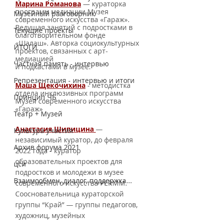
Марина Романова
 — кураторка 
программ медиации Музея 
Музейный разговорник
современного искусства «Гараж». 
Ведущая занятий с подростками в 
Текущие проекты
благотворительном фонде 
«Шалаш». Авторка социокультурных 
ИТОГИ
проектов, связанных с арт-
медиацией
Частная память - интервью
и подкастами в музее.
Репрезентация - интервью и итоги
Маша Щекочихина
- методистка 
отдела инклюзивных программ 
Принцип ЧБ
Музея современного искусства 
«Гараж»
Театр + Музей
Анастасия Шипицина
— 
Культура участия
независимый куратор, до февраля 
Архив форума 2021
2022 года - куратор 
образовательных проектов для 
цси
подростков и молодежи в музее 
Взаимообмен, диалог, поддержка...
современного искусства PERMM. 
Соосновательница кураторской 
группы “Край” — группы педагогов, 
художниц, музейных 