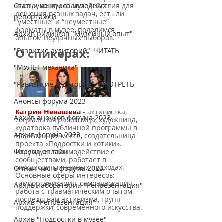
Статьи конкурса музейных
инструменты взаимодействия для 
решения разных задач, есть ли 
репортажей
“уместные” и “неуместные” 
форматы в музее, поделимся 
Архив ридингов "Музейный опыт"
опытом неудачных выборов. 
О спикерах:
"Развитие аудиторий"_ЧИТАТЬ
"МУЛЬТ-механика"
"Равизитие аудиторий"_СМОТРЕТЬ
Анонсы форума 2023
Катрин Ненашева
- активистка, 
Архив анонсов форума 2023
социальная работница, художница, 
кураторка публичной программы в 
Архив форума 2023
Нормальном месте, создательница 
проекта «Подростки и котики». 
Форума онлайн
Исследует взаимодействие с 
сообществами, работает в 
междисциплинарных подходах. 
Очная часть форума 2023
Основные сферы интересов: 
самоорганизация, самоадвокация, 
Архив лаборатории "Репрезентация"
работа с травматическим опытом 
посредствам активизма, групп 
Архив "Репрезентация"
поддержки, современного искусства.
Архив "Подростки в музее"