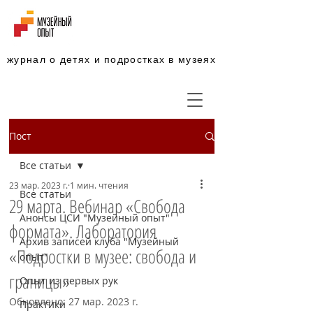
журнал о детях и подростках в музеях
Пост
Все статьи
23 мар. 2023 г.
1 мин. чтения
Все статьи
29 марта. Вебинар «Свобода
Анонсы ЦСИ "Музейный опыт"
формата». Лаборатория
Архив записей клуба "Музейный
«Подростки в музее: свобода и
опыт"
границы»
Опыт из первых рук
Обновлено:
27 мар. 2023 г.
Практики