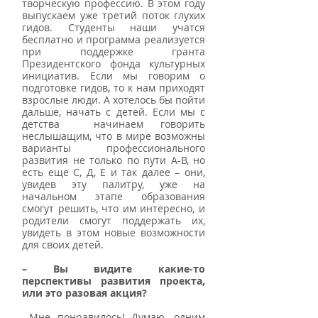
творческую профессию. В этом году 
выпускаем уже третий поток глухих 
гидов. Студенты наши учатся 
бесплатно и программа реализуется 
при поддержке гранта 
Президентского фонда культурных 
инициатив. Если мы говорим о 
подготовке гидов, то к нам приходят 
взрослые люди. А хотелось бы пойти 
дальше, начать с детей. Если мы с 
детства  начинаем говорить 
неслышащим, что в мире возможны 
варианты профессионального 
развития не только по пути А-В, но 
есть еще С, Д, Е и так далее – они, 
увидев эту палитру, уже на 
начальном этапе образования 
смогут решить, что им интересно, и 
родители смогут поддержать их, 
увидеть в этом новые возможности 
для своих детей. 
– Вы видите какие-то 
перспективы развития проекта, 
или это разовая акция?
 Мне понравилось! Думаю, одним 