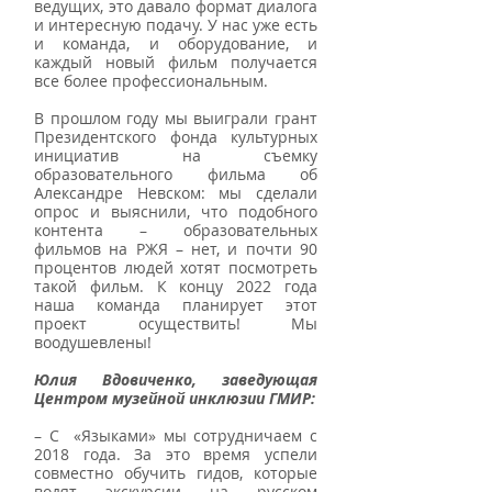
ведущих, это давало формат диалога 
и интересную подачу. У нас уже есть 
и команда, и оборудование, и 
каждый новый фильм получается 
все более профессиональным. 
В прошлом году мы выиграли грант 
Президентского фонда культурных 
инициатив на съемку 
образовательного фильма об 
Александре Невском: мы сделали 
опрос и выяснили, что подобного 
контента – образовательных 
фильмов на РЖЯ – нет, и почти 90 
процентов людей хотят посмотреть 
такой фильм. К концу 2022 года 
наша команда планирует этот 
проект осуществить! Мы 
воодушевлены!                                          
Юлия Вдовиченко, заведующая 
Центром музейной инклюзии ГМИР:
– С  «Языками» мы сотрудничаем с 
2018 года. За это время успели 
совместно обучить гидов, которые 
водят экскурсии на русском 