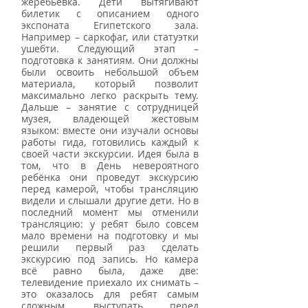
жеребьевка. Дети вытягивают 
билетик с описанием одного 
экспоната Египетского зала. 
Например – саркофаг, или статуэтки 
ушебти. Следующий этап – 
подготовка к занятиям. Они должны 
были освоить небольшой объем 
материала, который позволит 
максимально легко раскрыть тему. 
Дальше – занятие с сотрудницей 
музея, владеющей жестовым 
языком: вместе они изучали основы 
работы гида, готовились каждый к 
своей части экскурсии. Идея была в 
том, что в День невероятного 
ребёнка они проведут экскурсию 
перед камерой, чтобы трансляцию 
видели и слышали другие дети. Но в 
последний момент мы отменили 
трансляцию: у ребят было совсем 
мало времени на подготовку и мы 
решили первый раз сделать 
экскурсию под запись. Но камера 
всё равно была, даже две: 
телевидение приехало их снимать – 
это оказалось для ребят самым 
сложным, выступать перед 