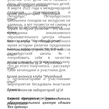
День абсолютно невероятных детей. 
Глазами профессионала
В марте 2022 года к международной 
традиции присоединился и 
Архив лабораторий "Музейный
Петербург. Петербургского 
опыт"
школьника походом на экскурсию не 
удивишь, а вот провести её самому в 
Форум по детским программам в
Музее истории религии – это вызов! 
музее
Сотрудники инклюзивного 
образовательного центра «Языки 
Анонсы клуба "Музейный опыт"
без границ» и Государственного 
музея истории религии предложили 
Анонсы лабораторий "Музейный
неслышащим ученикам 5-6 классов 
петербургской школы №1 
опыт"
попробовать себя в качестве 
экскурсоводов по Египетскому залу. 
Архив аноносов ЦСИ "Музейный
Что из этого получилось – расскажут 
опыт"
сами зачинщики и участники Дня.
Архив аноносв клуба "Музейный
С организаторами и участниками 
опыт"
мероприятия беседовала Анастасия 
Тамило.
Архив анонсов лабораторий ЦСИ
Анонсы конкурса музейных
Сергей Кречетов – руководитель 
образовательного центра «Языки 
репортажей
без границ»