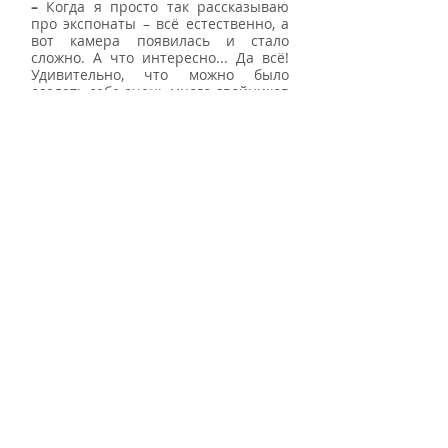
– 
Когда я просто так рассказываю 
про экспонаты – всё естественно, а 
вот камера появилась и стало 
сложно. А что интересно... Да всё! 
Удивительно, что можно было 
сделать себе очень много двойников 
(
ушебти 
авт.) – чуть не 100 штук, и 
все они будут работать за тебя на 
том свете. А ты – отдыхать! 
– Какие бы уроки ты им 
доверила?  
– Биологию за меня делать!  
СНХ: Николай Ефутин, 
заместитель директора 
Образовательного центра «Языки 
без границ», экскурсовод на РЖЯ:
–  Когда Вы учились в школе, 
никогда не мечтали водить 
экскурсии для глухих людей? 
– Я вообще никогда не думал, что 