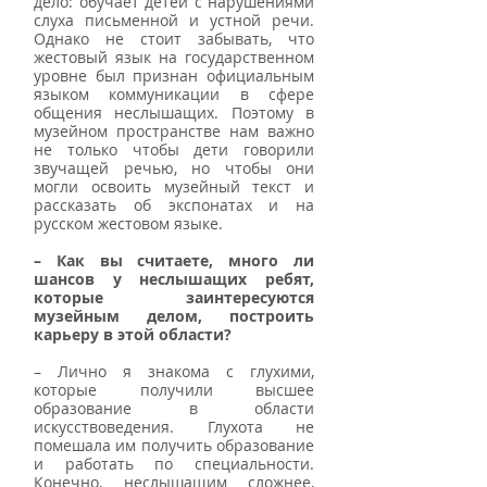
дело: обучает детей с нарушениями 
слуха письменной и устной речи.  
Однако не стоит забывать, что 
жестовый язык на государственном 
уровне был признан официальным 
языком коммуникации в сфере 
общения неслышащих. Поэтому в 
музейном пространстве нам важно 
не только чтобы дети говорили 
звучащей речью, но чтобы они 
могли освоить музейный текст и 
рассказать об экспонатах и на 
русском жестовом языке. 
– Как вы считаете, много ли 
шансов у неслышащих ребят, 
которые  заинтересуются 
музейным делом, построить 
карьеру в этой области? 
– Лично я знакома с глухими, 
которые получили высшее 
образование в области 
искусствоведения. Глухота не 
помешала им получить образование 
и работать по специальности. 
Конечно, неслышащим сложнее, 