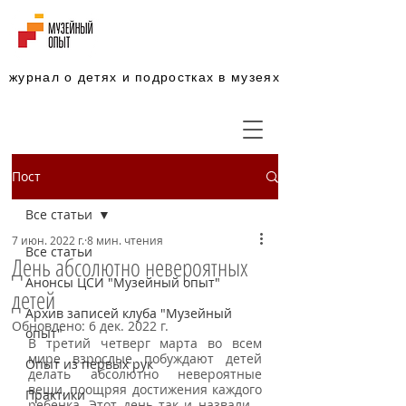
журнал о детях и подростках в музеях
Пост
Все статьи
7 июн. 2022 г.
8 мин. чтения
Все статьи
День абсолютно невероятных
Анонсы ЦСИ "Музейный опыт"
детей
Архив записей клуба "Музейный
Обновлено:
6 дек. 2022 г.
опыт"
В третий четверг марта во всем 
мире взрослые побуждают детей 
Опыт из первых рук
делать абсолютно невероятные 
вещи, поощряя достижения каждого 
Практики
ребенка. Этот день так и назвали – 