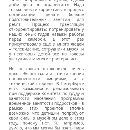
днём дело не ограничится. Надо 
только внести коррективы в процесс 
организации: делать больше 
подготовительных занятий для 
ребят. Процесс трансляции 
откорректировать: потренировать у 
наших юных гидов навыки работы 
перед камерой. В этот раз 
присутствовало ещё и много людей 
– телевидение, сотрудники музея, и 
у некоторых детей все из головы 
улетучилось: многие растерялись.
Но несколько школьников очень 
ярко себя показали и с точки зрения 
наполненности эмоциями, и с 
технической стороны. В Петербурге 
есть возможность реализовывать 
при поддержке Комитета по труду и 
занятости населения программы 
временной занятости подростков – в 
рамках этих проектов вполне 
возможно, что детишки попробуют 
свои силы в музейном деле в этом 
году, почему нет. Я, например, 
думаю, что мы могли бы взять пару 