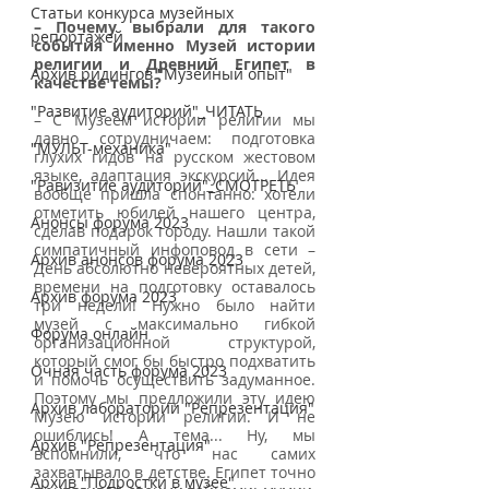
Статьи конкурса музейных
– Почему выбрали для такого 
репортажей
события именно Музей истории 
религии и Древний Египет в 
Архив ридингов "Музейный опыт"
качестве темы?
"Развитие аудиторий"_ЧИТАТЬ
– С Музеем истории религии мы 
давно сотрудничаем: подготовка 
"МУЛЬТ-механика"
глухих гидов на русском жестовом 
языке, адаптация экскурсий... Идея 
"Равизитие аудиторий"_СМОТРЕТЬ
вообще пришла спонтанно: хотели 
отметить юбилей нашего центра, 
Анонсы форума 2023
сделав подарок городу. Нашли такой 
симпатичный инфоповод в сети – 
Архив анонсов форума 2023
День абсолютно невероятных детей, 
времени на подготовку оставалось 
Архив форума 2023
три недели! Нужно было найти 
музей с максимально гибкой 
Форума онлайн
организационной структурой, 
который смог бы быстро подхватить 
Очная часть форума 2023
и помочь осуществить задуманное. 
Поэтому мы предложили эту идею 
Архив лаборатории "Репрезентация"
Музею истории религии. И не 
ошиблись! А тема... Ну, мы 
Архив "Репрезентация"
вспомнили, что нас самих 
захватывало в детстве. Египет точно 
Архив "Подростки в музее"