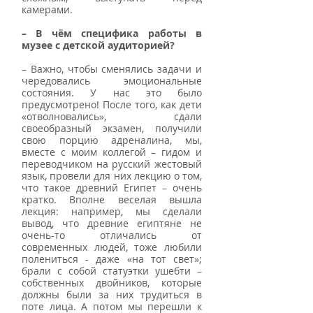
камерами.
– В чём специфика работы в 
музее с детской аудиторией?
– Важно, чтобы сменялись задачи и 
чередовались эмоциональные 
состояния. У нас это было 
предусмотрено! После того, как дети 
«отволновались», сдали 
своеобразный экзамен, получили 
свою порцию адреналина, мы, 
вместе с моим коллегой – гидом и 
переводчиком на русский жестовый 
язык, провели для них лекцию о том, 
что такое древний Египет – очень 
кратко. Вполне веселая вышла 
лекция: например, мы сделали 
вывод, что древние египтяне не 
очень-то отличались от 
современных людей, тоже любили 
полениться - даже «на тот свет»; 
брали с собой статуэтки ушебти – 
собственных двойников, которые 
должны были за них трудиться в 
поте лица. А потом мы перешли к 