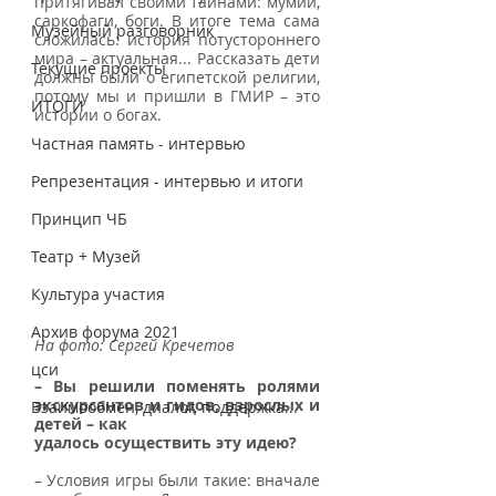
притягивал своими тайнами: мумии, 
саркофаги, боги. В итоге тема сама 
Музейный разговорник
сложилась: история потустороннего 
мира – актуальная... Рассказать дети 
Текущие проекты
должны были о египетской религии, 
потому мы и пришли в ГМИР – это 
ИТОГИ
истории о богах.  
Частная память - интервью
Репрезентация - интервью и итоги
Принцип ЧБ
Театр + Музей
Культура участия
Архив форума 2021
На фото: Сергей Кречетов
цси
– Вы решили поменять ролями 
экскурсантов и гидов, взрослых и 
Взаимообмен, диалог, поддержка...
детей – как
удалось осуществить эту идею?
– Условия игры были такие: вначале 