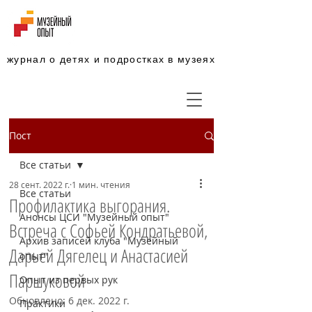
журнал о детях и подростках в музеях
Пост
Все статьи
28 сент. 2022 г.
1 мин. чтения
Все статьи
Профилактика выгорания.
Анонсы ЦСИ "Музейный опыт"
Встреча с Софьей Кондратьевой,
Архив записей клуба "Музейный
Дарьей Дягелец и Анастасией
опыт"
Паршуковой
Опыт из первых рук
Обновлено:
6 дек. 2022 г.
Практики