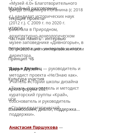
«Музей 4.0» Благотворительного 
Музейный разговорник
фонда Владимира Потанина (с 2018 
г.), кандидат исторических наук 
Текущие проекты
(2012 г.). С 2009 г. по 2020 г. 
ИТОГИ
работала в Природном, 
архитектурно-археологическом 
Частная память - интервью
музее-заповеднике «Дивногорье», в 
Репрезентация - интервью и итоги
2019-2020 г. исполняла обязанности 
директора. 
Принцип ЧБ
Дарья Дягелец
 — руководитель и 
Театр + Музей
методист проекта «Не/Знаю как». 
Культура участия
Учитель истории школы дизайна 
«Точка», сооснователь и методист 
Архив форума 2021
кураторский группы «Край», 
цси
сооснователь и руководитель 
«Студии педагогической 
Взаимообмен, диалог, поддержка...
поддержки».
Анастасия Паршукова
 — 