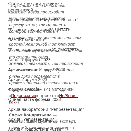
Статьи конкурса музейных
«Организм – это целостная 
репортажей
система. Когда происходит 
эмоциональная и физическая 
Архив ридингов "Музейный опыт"
перегрузка, он, как машина, в 
"Развитие аудиторий"_ЧИТАТЬ
которой вот-вот сядет 
аккумулятор, начинает мигать вам 
"МУЛЬТ-механика"
красной лампочкой и отключает 
"Равизитие аудиторий"_СМОТРЕТЬ
некоторые функции, чтобы хоть как-
то сохранить свою 
Анонсы форума 2023
жизнедеятельность. Так происходит 
Архив анонсов форума 2023
и с человеком. И это, безусловно, 
очень ярко проявляется в 
Архив форума 2023
профессиональной деятельности в 
первую очередь».
 (Из методички 
Форума онлайн
«
Подорожник
» проекта «
Не/Знаю 
Очная часть форума 2023
как
»)  
Архив лаборатории "Репрезентация"
Софья Кондратьева
 — 
Архив "Репрезентация"
независимый музейный эксперт, 
ведущий координатор конкурса 
Архив "Подростки в музее"