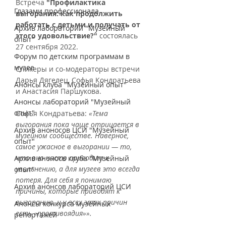
Встреча 
"Профилактика 
Глазами профессионала
выгорания: как продолжить 
работать с детьми и получать от 
Архив лабораторий "Музейный
этого удовольствие?"
 состоялась 
опыт"
27 сентября 2022.
Форум по детским программам в
музее
Спикеры и со-модераторы встречи 
Дарья Дягелец, Софья Кондратьева 
Анонсы клуба "Музейный опыт"
и Анастасия Паршукова.  
Анонсы лабораторий "Музейный
опыт"
Софья Кондратьева: 
«Тема 
выгорания пока чаще отрицается в 
Архив аноносов ЦСИ "Музейный
музейном сообществе. Наверное, 
опыт"
самое ужасное в выгорании — то, 
что оно часто приводит к 
Архив аноносв клуба "Музейный
увольнению, а для музеев это всегда 
опыт"
потеря. Для себя я понимаю 
Архив анонсов лабораторий ЦСИ
причины, которые приводят к 
выгоранию, и у всех этих причин 
Анонсы конкурса музейных
есть «противоядия»».
репортажей