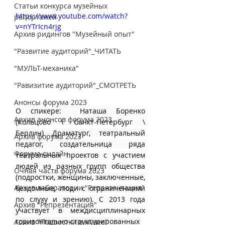
Статьи конкурса музейных
https://www.youtube.com/watch?
репортажей
v=nYTrIcn4rjg
Архив ридингов "Музейный опыт"
"Развитие аудиторий"_ЧИТАТЬ
"МУЛЬТ-механика"
"Равизитие аудиторий"_СМОТРЕТЬ
Анонсы форума 2023
О спикере:  Наташа Боренко 
Архив анонсов форума 2023
(Кольцово \ Санкт-Петербург \ 
Берлин) Драматург, театральный 
Архив форума 2023
педагог, создательница ряда 
Форума онлайн
театральных проектов с участием 
людей из разных групп общества 
Очная часть форума 2023
(подростки, женщины, заключенные, 
Архив лаборатории "Репрезентация"
бездомные, люди с ограничениями 
по слуху и зрению). С 2013 года 
Архив "Репрезентация"
участвует в междисциплинарных 
горизонтально-структурированных 
Архив "Подростки в музее"