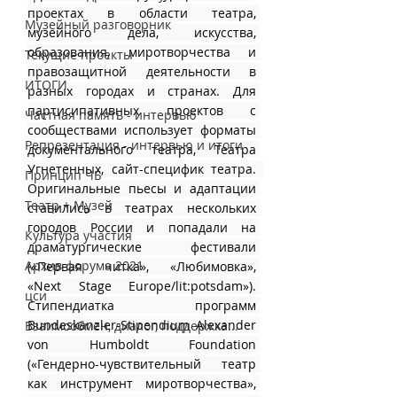
проектах в области театра, 
Музейный разговорник
музейного дела, искусства, 
образования, миротворчества и 
Текущие проекты
правозащитной деятельности в 
ИТОГИ
разных городах и странах. Для 
партисипативных проектов с 
Частная память - интервью
сообществами использует форматы 
Репрезентация - интервью и итоги
документального театра, Театра 
Угнетенных, сайт-специфик театра.  
Принцип ЧБ
Оригинальные пьесы и адаптации 
Театр + Музей
ставились в театрах нескольких 
городов России и попадали на 
Культура участия
драматургические фестивали 
Архив форума 2021
(«Первая читка», «Любимовка», 
«Next Stage Europe/lit:potsdam»). 
цси
Стипендиатка программ 
Bundeskanzler-Stipendium Alexander 
Взаимообмен, диалог, поддержка...
von Humboldt Foundation 
(
«
Гендерно-чувствительный театр 
как инструмент миротворчества
»
, 