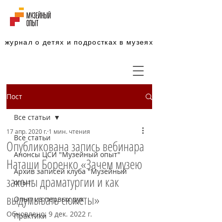
журнал о детях и подростках в музеях
Пост
Все статьи
17 апр. 2020 г.
1 мин. чтения
Все статьи
Опубликована запись вебинара
Анонсы ЦСИ "Музейный опыт"
Наташи Боренко «Зачем музею
Архив записей клуба "Музейный
законы драматургии и как
опыт"
выдумывать сюжеты»
Опыт из первых рук
Обновлено:
9 дек. 2022 г.
Практики