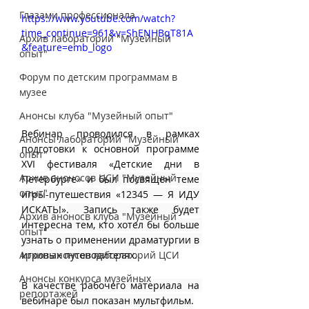
Глазами профессионала
https://www.youtube.com/watch?
time_continue=961&v=ShENHBqT81A
Архив лабораторий "Музейный
&feature=emb_logo
опыт"
Форум по детским программам в
музее
Анонсы клуба "Музейный опыт"
Вебинар проводился в рамках 
Анонсы лабораторий "Музейный
подготовки к основной программе 
опыт"
XVI фестиваля «Детские дни в 
Архив аноносов ЦСИ "Музейный
Петербурге
» 
и был посвящен теме 
опыт"
игры-путешествия 
«
12345 — Я ИДУ 
ИСКАТЬ!
»
. Запись также будет 
Архив аноносв клуба "Музейный
интересна тем, кто хотел бы больше 
опыт"
узнать о применении драматургии в 
Архив анонсов лабораторий ЦСИ
игровых путеводителях. 
Анонсы конкурса музейных
В качестве рабочего материала на 
репортажей
вебинаре был показан мультфильм.