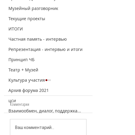
Музейный разговорник
Текущие проекты
ИТОГИ
Частная память - интервью
Репрезентация - интервью и итоги
Принцип ЧБ
Театр + Музей
Культура участия
Архив форума 2021
цси
Комментарии
Взаимообмен, диалог, поддержка...
Онлайн-встреча с командой
Ридинг-клуб "Что делае
Ваш комментарий...
проекта "Музейный
наследие"