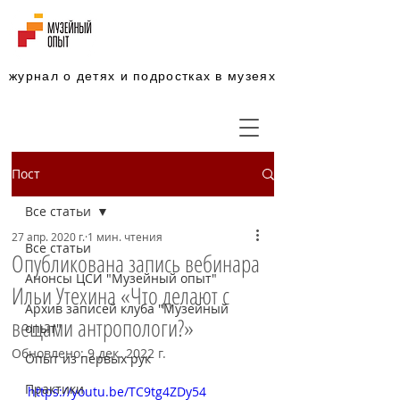
журнал о детях и подростках в музеях
Пост
Все статьи
27 апр. 2020 г.
1 мин. чтения
Все статьи
Опубликована запись вебинара
Анонсы ЦСИ "Музейный опыт"
Ильи Утехина «Что делают с
Архив записей клуба "Музейный
вещами антропологи?»
опыт"
Обновлено:
9 дек. 2022 г.
Опыт из первых рук
Практики
https://youtu.be/TC9tg4ZDy54