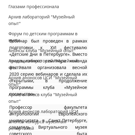
Глазами профессионала
Архив лабораторий "Музейный
опыт"
Форум по детским программам в
музее
Вебинар был проведен в рамках 
подготовки к XVI фестивалю 
Анонсы клуба "Музейный опыт"
«Детские дни в Петербурге». Вместо 
Анонсы лабораторий "Музейный
традиционного семинара команда 
опыт"
фестиваля организовала весной 
2020 серию вебинаров и сделала их 
Архив аноносов ЦСИ "Музейный
открытыми, в продолжение 
опыт"
программы клуба «Музейное 
посольство».  
Архив аноносв клуба "Музейный
опыт"
Профессор факультета 
Архив анонсов лабораторий ЦСИ
антропологии Европейского 
университета в Санкт-Петербурге, 
Анонсы конкурса музейных
создатель Виртуального музея 
репортажей
советского быта 