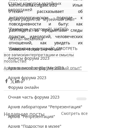
Статьи конкурса музейных
kommunalka.colgate.edu Илья 
репортажей
Утехин рассказывает об 
антропологическом подходе к 
Архив ридингов "Музейный опыт"
повседневности и быту: как 
"Развитие аудиторий"_ЧИТАТЬ
разглядеть за предметами следы 
практик, идеологий, человеческих 
"МУЛЬТ-механика"
отношений, как увидеть их 
"Равизитие аудиторий"_СМОТРЕТЬ
символические значения?
все записи
интерпретации и смыслы
Анонсы форума 2023
посольство
Архив анонсов форума 2023
Архив записей клуба "Музейный опыт"
Архив форума 2023
Форума онлайн
Очная часть форума 2023
Архив лаборатории "Репрезентация"
Недавние посты
Смотреть все
Архив "Репрезентация"
Архив "Подростки в музее"