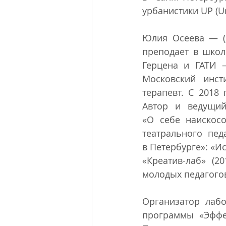
урбанистики UP (Urb
Юлия Осеева — (С
преподает в школе
Герцена и ГАТИ —
Московский инст
терапевт. С 2018
Автор и ведущий
«О себе наискос
театрального педа
в Петербурге»: «Ис
«Креатив-лаб» (2
молодых педагогов
Организатор лаб
программы «Эффе