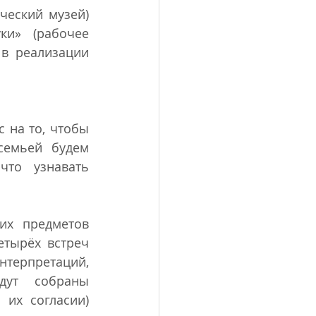
еский музей) 
и» (рабочее 
в реализации 
 на то, чтобы 
емьей будем 
то узнавать 
х предметов 
тырёх встреч 
нтерпретаций, 
дут собраны 
их согласии) 