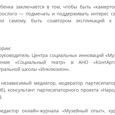
ебёнка заключается в том, чтобы быть «камертон
рослого — подмечать и поддерживать интерес сво
еи самому, быть соавтором экспликаций к 
ории:
руководитель Центра социальных инноваций «Муз
ления «Социальный театр» в АНО «КонтАрт
атральной школы «Инклюзион».
 независимый медиатор, модератор партисипатор
б), консультант партисипаторного проекта «Наро
.
едактор онлайн-журнала «Музейный опыт», кур