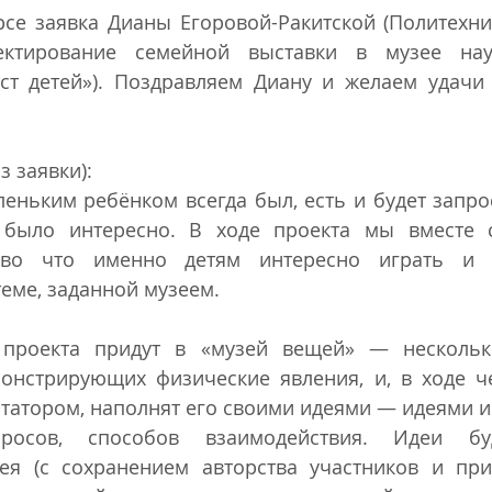
се заявка Дианы Егоровой-Ракитской (Политехнич
ектирование семейной выставки в музее наук
кст детей»). Поздравляем Диану и желаем удачи 
з заявки): 
леньким ребёнком всегда был, есть и будет запрос
 было интересно. В ходе проекта мы вместе с
 во что именно детям интересно играть и ч
еме, заданной музеем.
 проекта придут в «музей вещей» — нескольки
монстрирующих физические явления, и, в ходе че
татором, наполнят его своими идеями — идеями и
просов, способов взаимодействия. Идеи бу
ея (с сохранением авторства участников и при 