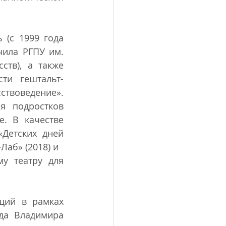
(с 1999 года 
чила РГПУ им. 
тв), а также 
ти гештальт-
твоведение». 
 подростков 
. В качестве 
Детских дней 
-Лаб» (2018) и
у театру для 
ий в рамках 
да Владимира 