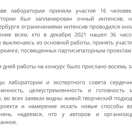
иве лаборатории приняли участие 16 человек.
тории был запланирован очный интенсив, н
рбурге ограничениями интенсив проводился онлай
ние всем, кто в декабре 2021 нашел 36 часов
 выключаясь из основной работы, принять участие
оркинге, посвященных партисипаторным проектам 
и дней работы на конкурс было прислано восемь з
ы лаборатории и экспертного совета сердечно
ченность, целеустремленность и готовность м
, во всех заявках видны живой творческий подход
проекта и намерение искать новые способы вз
чень надеемся, что у авторов и организаци
манное.