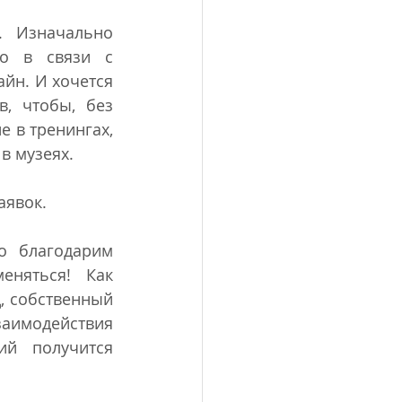
 Изначально 
о в связи с 
н. И хочется 
, чтобы, без 
 в тренингах, 
в музеях.
аявок.
 благодарим 
еняться! Как 
, собственный 
аимодействия 
й получится 