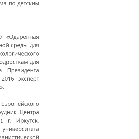
а по детским 
 «Одаренная 
ой среды для 
ологического 
дросткам для 
 Президента 
2016 эксперт 
».
вропейского 
удник Центра 
 г. Иркутск. 
университета 
анистической 