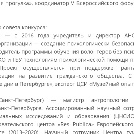
 прогулка», координатор V Всероссийского форум
 совета конкурса: 
а — с 2016 года учредитель и директор АНО
организации — создание психологически безопасн
одитель программы обучения волонтеров без псих
КО и ГБУ технологиям психологической помощи по
 Проект осуществляется при поддержке гранта
рации на развитие гражданского общества. С 
е дни в Петербурге», эксперт ЦСИ «Музейный опыт
анкт-Петербург) — магистр антропологии Е
анкт-Петербурге. Ассоциированный научный сотр
иальных исследований и образования (ЦНСИО),
вательского центра «Res Publica» Европейского 
ге (2013–2020). Научный сотрудник Центра гум