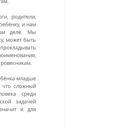
там.
и, родители, 
ебёнку, и нам 
ом деле. Мы 
у, может быть 
прокладывать 
именования, 
 ровесникам.
бёнка младше 
 что сложный 
овека среди 
ской задачей 
начит и для 