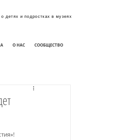
 о детях и подростках в музеях
КА
О НАС
СООБЩЕСТВО
дет
тия»!