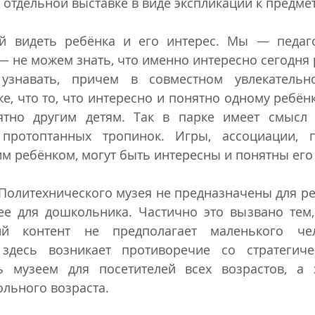
 отдельной выставке в виде экспликаций к предме
й видеть ребёнка и его интерес. Мы — педагог
— не можем знать, что именно интересно сегодня р
узнавать, причем в совместном увлекательн
е, что то, что интересно и понятно одному ребёнк
ятно другим детям. Так в парке имеет смысл 
протоптанных тропинок. Игры, ассоциации, по
м ребёнком, могут быть интересны и понятны его
Политехнического музея не предназначены для ре
лее для дошкольника. Частично это вызвано тем,
кий контент не предполагает маленького чел
 здесь возникает противоречие со стратегиче
 музеем для посетителей всех возрастов, а з
льного возраста.