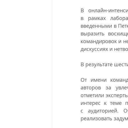
В онлайн-интенс
в рамках лабора
введенными в Пете
выразить восхище
командировок и не
дискуссиях и нетв
В результате шест
От имени команд
авторов за увле
отметили эксперты
интерес к теме 
с аудиторией. О
реализовать заду