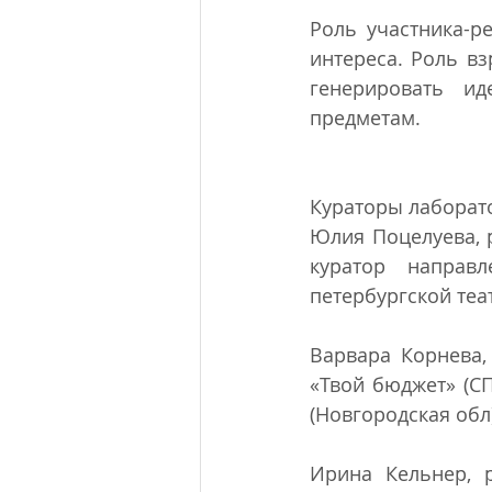
Роль участника-р
интереса. Роль вз
генерировать ид
предметам.
Кураторы лаборат
Юлия Поцелуева, 
куратор направ
петербургской те
Варвара Корнева,
«Твой бюджет» (СП
(Новгородская обл)
Ирина Кельнер, р