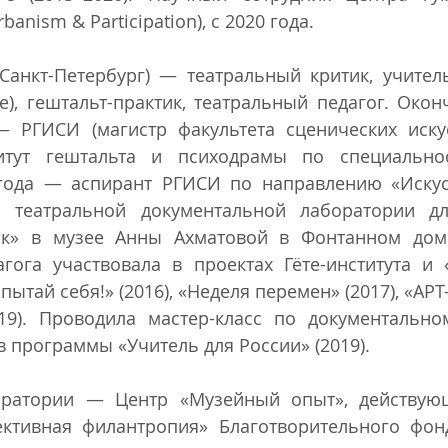
anism & Participation), с 2020 года.
анкт-Петербург) — театральный критик, учитель 
), гештальт-практик, театральный педагог. Окон
 РГИСИ (магистр факультета сценических искусс
итут гештальта и психодрамы по специальнос
 года — аспирант РГИСИ по направлению «Искусс
 театральной документальной лаборатории для
ок» в музее Анны Ахматовой в Фонтанном доме
гога участвовала в проектах Гёте-института и «
пытай себя!» (2016), «Неделя перемен» (2017), «АРТ
019). Проводила мастер-класс по документальном
 программы «Учитель для России» (2019).
оратории — Центр «Музейный опыт», действующ
ктивная филантропия» Благотворительного фон