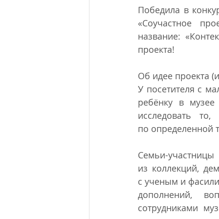
Победила в конкур
«Соучастное про
название: «Конте
проекта!
Об идее проекта (и
У посетителя с ма
ребёнку в музее
исследовать то,
по определенной т
Семьи-участницы
из коллекций, де
с ученым и фасили
дополнений, во
сотрудниками муз