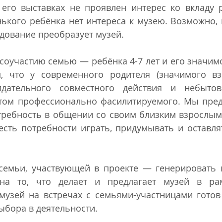
его выставках не проявлен интерес ко вкладу ре
нького ребёнка нет интереса к музею. Возможно,
дование преобразует музей.
оучастию семью — ребёнка 4-7 лет и его значимо
 что у современного родителя (значимого взр
идательного совместного действия и небытов
этом профессионально фасилитируемого. Мы предп
требность в общении со своим близким взрослым,
есть потребности играть, придумывать и оставля
семьи, участвующей в проекте — генерировать и
на то, что делает и предлагает музей в рамк
музей на встречах с семьями-участницами готов 
ыбора в деятельности.