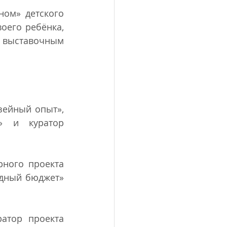
ом» детского 
его ребёнка, 
выставочным 
ейный опыт», 
» и куратор 
ного проекта 
дный бюджет» 
атор проекта 