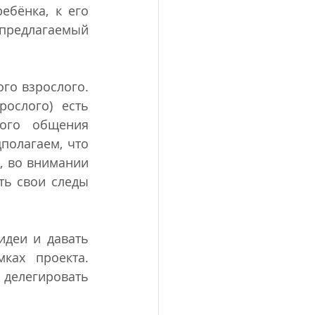
бёнка, к его 
 предлагаемый 
го взрослого. 
ослого) есть 
ого общения 
олагаем, что 
 во внимании 
ть свои следы 
деи и давать 
ах проекта. 
делегировать 