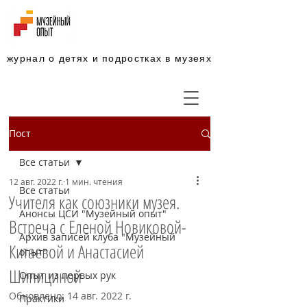
журнал о детях и подростках в музеях
Пост
Все статьи
12 авг. 2022 г.
1 мин. чтения
Все статьи
Учителя как союзники музея.
Анонсы ЦСИ "Музейный опыт"
Встреча с Еленой Новиковой-
Архив записей клуба "Музейный
Китаевой и Анастасией
опыт"
Шипициной
Опыт из первых рук
Обновлено:
14 авг. 2022 г.
Практики