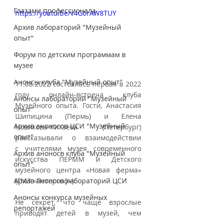
Глазами профессионала
https://youtu.be/v4G6rAW8TUY
Архив лабораторий "Музейный
опыт"
Форум по детским программам в
музее
Анонсы клуба "Музейный опыт"
11.08.2022 состоялась первая в 2022 
году онлайн-встреча клуба 
Анонсы лабораторий "Музейный
Музейного опыта. Гости, Анастасия 
опыт"
Шипицина (Пермь) и Елена 
Архив аноносов ЦСИ "Музейный
Новикова-Китаева (Петербург) 
опыт"
рассказывали о взаимодействии 
с учителями музея современного 
Архив аноносв клуба "Музейный
искусства ПЕРММ и Детского 
опыт"
музейного центра «Новая ферма» 
Архив анонсов лабораторий ЦСИ
(ГМЗ «Петергоф»).
Анонсы конкурса музейных
Не секрет, что чаще взрослые 
репортажей
приводят детей в музей, чем 