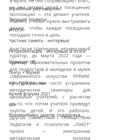
в музей, не они сопровождают класс, 
не они готовят детей к посещению 
Музейный разговорник
экспозиции — это делают учителя. 
Текущие проекты
Именно с ними нужно выстраивать 
диалог, чтобы каждое посещение 
ИТОГИ
попадало точно в цель.
Частная память - интервью
Анастасия Шипицина, независимый 
Репрезентация - интервью и итоги
куратор, до марта 2022 года — 
Принцип ЧБ
куратор образовательных проектов 
для подростков и молодежи в музее 
Театр + Музей
современного искусства PERMM: 
Культура участия
«В ПЕРММ мы часто устраивали 
методические семинары для 
Архив форума 2021
школьных учителей, с расчетом 
на то, что потом учителя приведут 
цси
группы детей. И это работало. 
Взаимообмен, диалог, поддержка...
Другой, совместный с сообществом 
педагогов и психологов „Лаб21“ 
проект — электронная 
методическая копилка 