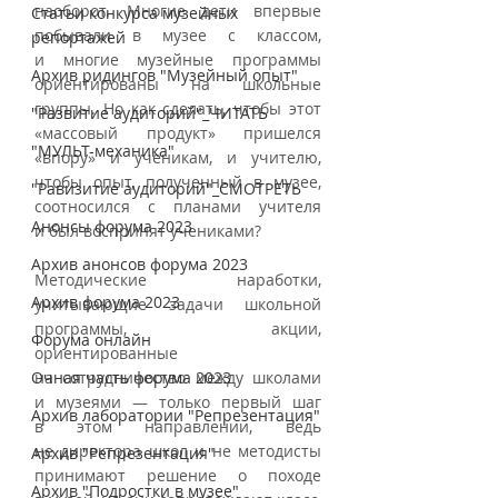
наоборот. Многие дети впервые 
Статьи конкурса музейных
побывали в музее с классом, 
репортажей
и многие музейные программы 
Архив ридингов "Музейный опыт"
ориентированы на школьные 
группы. Но как сделать, чтобы этот 
"Развитие аудиторий"_ЧИТАТЬ
«массовый продукт» пришелся 
"МУЛЬТ-механика"
«впору» и ученикам, и учителю, 
чтобы опыт, полученный в музее, 
"Равизитие аудиторий"_СМОТРЕТЬ
соотносился с планами учителя 
Анонсы форума 2023
и был воспринят учениками?
Архив анонсов форума 2023
Методические наработки, 
Архив форума 2023
учитывающие задачи школьной 
программы, акции, 
Форума онлайн
ориентированные 
Очная часть форума 2023
на сотрудничество между школами 
и музеями — только первый шаг 
Архив лаборатории "Репрезентация"
в этом направлении, ведь 
не директора школ и не методисты 
Архив "Репрезентация"
принимают решение о походе 
Архив "Подростки в музее"