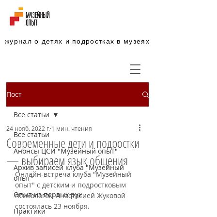
журнал о детях и подростках в музеях
Пост
Все статьи
24 нояб. 2022 г.
1 мин. чтения
Все статьи
Современные дети и подростки
Анонсы ЦСИ "Музейный опыт"
— выбираем язык общения
Архив записей клуба "Музейный
Онлайн-встреча клуба "Музейный 
опыт"
опыт" с детским и подростковым 
Опыт из первых рук
психологом Анастасией Жуковой 
состоялась 23 ноября. 
Практики