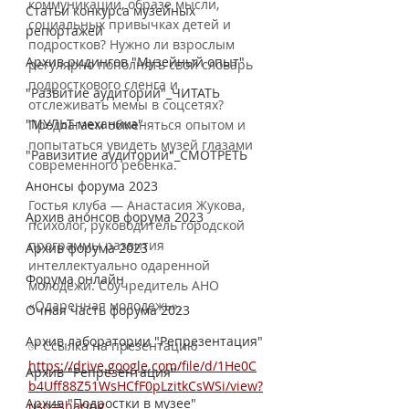
коммуникации, образе мысли, 
Статьи конкурса музейных
социальных привычках детей и 
репортажей
подростков? Нужно ли взрослым 
Архив ридингов "Музейный опыт"
регулярно пополнять свой словарь 
подросткового сленга и 
"Развитие аудиторий"_ЧИТАТЬ
отслеживать мемы в соцсетях? 
"МУЛЬТ-механика"
Предлагаем обменяться опытом и 
попытаться увидеть музей глазами 
"Равизитие аудиторий"_СМОТРЕТЬ
современного ребенка.
Анонсы форума 2023
Гостья клуба — Анастасия Жукова, 
Архив анонсов форума 2023
психолог, руководитель городской 
программы развития 
Архив форума 2023
интеллектуально одаренной 
Форума онлайн
молодежи. Соучредитель АНО 
«Одаренная молодежь».
Очная часть форума 2023
Архив лаборатории "Репрезентация"
✅ Ссылка на презентацию 
https://drive.google.com/file/d/1He0C
Архив "Репрезентация"
b4Uff88Z51WsHCfF0pLzitkCsWSi/view?
Архив "Подростки в музее"
usp=sharing