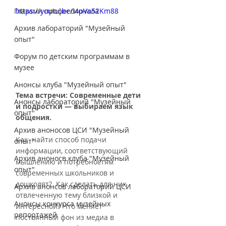
Глазами профессионала
https://youtu.be/l4pVo52Km88
Архив лабораторий "Музейный
опыт"
Форум по детским программам в
музее
Анонсы клуба "Музейный опыт"
Тема встречи: Современные дети 
Анонсы лабораторий "Музейный
и подростки — выбираем язык 
опыт"
общения.
Архив аноносов ЦСИ "Музейный
Как  найти способ подачи 
опыт"
информации, соответствующий 
Архив аноносв клуба "Музейный
мышлению и потребностям 
опыт"
современных школьников и 
дошколят?  Как сделать для них 
Архив анонсов лабораторий ЦСИ
отвлеченную тему близкой и 
Анонсы конкурса музейных
интересной? Что меняет 
репортажей
постоянный фон из медиа в 