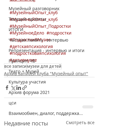
Музейный разговорник
#МузейныйОпыт_клуб 
Текущие проекты
#МузейныйОпыт_клуб
#МузейныйОпыт_Подростки
ИТОГИ
#МузейноеДело
#подростки
#ПодросткиВМузее
Частная память - интервью
#детскаяпсихология
Репрезентация - интервью и итоги
#подростковаяпсихология
#детивмузее
Принцип ЧБ
все записи
музеи для детей
Театр + Музей
Архив записей клуба "Музейный опыт"
Культура участия
Архив форума 2021
цси
Взаимообмен, диалог, поддержка...
Недавние посты
Смотреть все