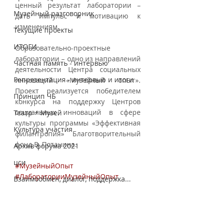
ценный результат лаборатории – 
Музейный разговорник
дать импульс и мотивацию к 
изменениям. 
Текущие проекты
ИТОГИ
Образовательно-проектные 
лаборатории – одно из направлений 
Частная память - интервью
деятельности Центра социальных 
Репрезентация - интервью и итоги
инноваций «Музейный опыт». 
Проект реализуется победителем 
Принцип ЧБ
конкурса на поддержку Центров 
социальных инноваций в сфере 
Театр + Музей
культуры программы «Эффективная 
Культура участия
филантропия» Благотворительный 
фонд В. Потанина.
Архив форума 2021
цси
#МузейныйОпыт
#ЛабораторииМузейныйОпыт
Взаимообмен, диалог, поддержка...