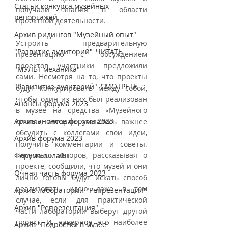
Статьи конкурса музейных
получали знания в области 
репортажей
проектной деятельности. 
Архив ридингов "Музейный опыт"
Устроить предварительную 
"Развитие аудиторий"_ЧИТАТЬ
презентацию с обсуждением 
проектов участники предложили 
"МУЛЬТ-механика"
сами. Несмотря на то, что проекты 
"Равизитие аудиторий"_СМОТРЕТЬ
будут конкурировать между собой, 
чтобы один из них был реализован 
Анонсы форума 2023
в музее на средства «Музейного 
Архив анонсов форума 2023
опыта», авторам оказалось важнее 
обсудить с коллегами свои идеи, 
Архив форума 2023
получить комментарии и советы. 
Несколько авторов, рассказывая о 
Форума онлайн
проекте, сообщили, что музей и они 
Очная часть форума 2023
лично готовы будут искать способ 
реализовать идею даже в том 
Архив лаборатории "Репрезентация"
случае, если для практической 
Архив "Репрезентация"
части лаборатории выберут другой 
проект. И, наверное, это наиболее 
Архив "Подростки в музее"