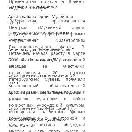
Презентация прошла в Военно-
Глазами профессионала
медицинском музее. 
Архив лабораторий "Музейный
Лаборатория, организованная 
опыт"
Центром «Музейный опыт», 
Форум по детским программам в
действующим в рамках программы 
музее
«Эффективная филантропия» 
Благотворительного фонда В. 
Анонсы клуба "Музейный опыт"
Потанина, начала работу в марте 
Анонсы лабораторий "Музейный
2019. В течение двух с половиной 
опыт"
месяцев ее участники, 
представители 20 разных 
Архив аноносов ЦСИ "Музейный
петербургских музеев, получали 
опыт"
установочный образовательный 
курс: изучали различные подходы к 
Архив аноносв клуба "Музейный
развитию аудитории и кейсы 
опыт"
конкретных учреждений культуры, 
Архив анонсов лабораторий ЦСИ
исследовали различные формы 
коммуникации с аудиторией и 
Анонсы конкурса музейных
внутри коллектива, обсуждали 
репортажей
миссии и цели своих музеев и 