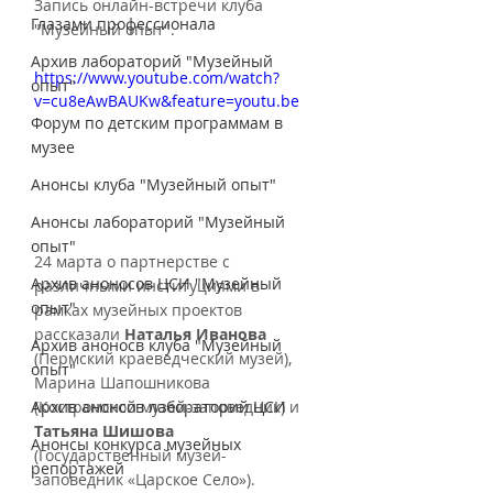
Запись онлайн-встречи клуба 
Глазами профессионала
"Музейный опыт". 
Архив лабораторий "Музейный
https://www.youtube.com/watch?
опыт"
v=cu8eAwBAUKw&feature=youtu.be
Форум по детским программам в
музее
Анонсы клуба "Музейный опыт"
Анонсы лабораторий "Музейный
опыт"
24 марта о партнерстве с 
Архив аноносов ЦСИ "Музейный
различными институциями в 
опыт"
рамках музейных проектов 
рассказали 
Наталья Иванова
Архив аноносв клуба "Музейный
(Пермский краеведческий музей), 
опыт"
Марина Шапошникова 
Архив анонсов лабораторий ЦСИ
(Костромской музей-заповедник) и 
Татьяна Шишова 
Анонсы конкурса музейных
(Государственный музей-
репортажей
заповедник «Царское Село»).