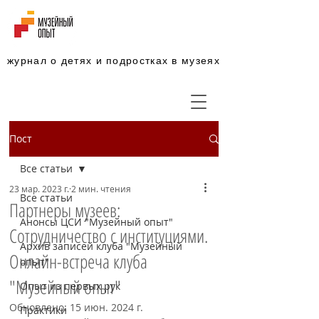
журнал о детях и подростках в музеях
Пост
Все статьи
23 мар. 2023 г.
2 мин. чтения
Все статьи
Партнеры музеев:
Анонсы ЦСИ "Музейный опыт"
Сотрудничество с институциями.
Архив записей клуба "Музейный
Онлайн-встреча клуба
опыт"
"Музейный опыт"
Опыт из первых рук
Обновлено:
15 июн. 2024 г.
Практики