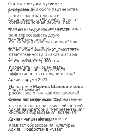
Статьи конкурса музейных
В основании любого партнерства 
репортажей
лежит содержательная и 
Архив ридингов "Музейный опыт"
организационная работа. Как 
находить единомышленников и как 
"Развитие аудиторий"_ЧИТАТЬ
заинтересовывать друге 
"МУЛЬТ-механика"
институции в своем проекте? Как 
распределять зоны 
"Равизитие аудиторий"_СМОТРЕТЬ
ответственности и какие шаги на 
Анонсы форума 2023
встречу партнерам стоит 
проделать? Как оценивать 
Архив анонсов форума 2023
эффективность сотрудничества?
Архив форума 2023
На встрече 
Марина Шапошникова
Форума онлайн
рассказала о том, как Костромской 
Очная часть форума 2023
музей-заповедник последовательно 
выстраивал отношения с областной 
Архив лаборатории "Репрезентация"
системой образования, вовлекая 
Департамент образования и 
Архив "Репрезентация"
Комитет образования, культуры, 
Архив "Подростки в музее"