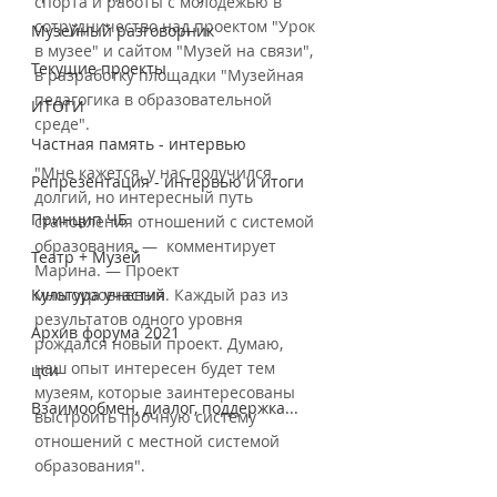
спорта и работы с молодежью в 
сотрудничество над проектом "Урок 
Музейный разговорник
в музее" и сайтом "Музей на связи", 
Текущие проекты
в разработку площадки "Музейная 
педагогика в образовательной 
ИТОГИ
среде".
Частная память - интервью
"Мне кажется, у нас получился 
Репрезентация - интервью и итоги
долгий, но интересный путь 
Принцип ЧБ
становления отношений с системой 
образования, —  комментирует 
Театр + Музей
Марина. — Проект 
Культура участия
многоуровневый. Каждый раз из 
результатов одного уровня 
Архив форума 2021
рождался новый проект. Думаю, 
наш опыт интересен будет тем 
цси
музеям, которые заинтересованы 
Взаимообмен, диалог, поддержка...
выстроить прочную систему 
отношений с местной системой 
образования".