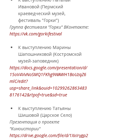
Ивановой (Пермский 
краеведческий музей, 
фестиваль "Горки")
Группа фестиваля "Горки" ВКонтакте:
https://vk.com/gorkifestival
К выступлению Марины 
Шапошниковой (Костромской 
музей-заповедник)
https://docs.google.com/presentation/d/
15oV4VvNoSMQ1FKhg9WAWH1BoUzqZ6
mlC/edit?
usp=share_link&ouid=10299262863483
8176142&rtpof=true&sd=true
К выступлению Татьяны 
Шишовой (Царское Село)
Презентация о проекте 
"Киноистории"
https://drive.google.com/file/d/1XxIrygp2