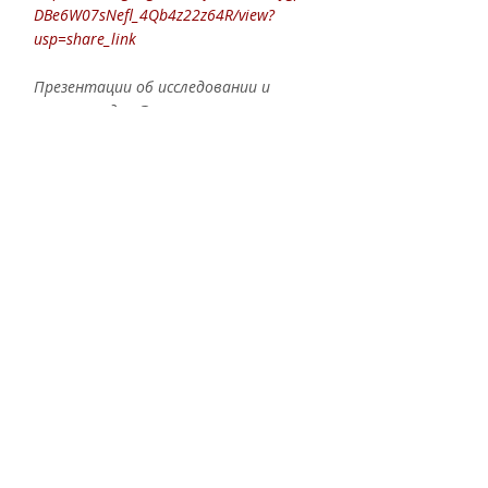
DBe6W07sNefl_4Qb4z22z64R/view?
usp=share_link
Презентации об исследовании и 
проектах для Фермы
https://drive.google.com/file/d/1Fgg-
q4BLSPV7w7eYymkDgZwfUffpOtlY/view?
usp=share_link
и
https://drive.google.com/file/d/1UHeR2-
gB_FoCpfI_SElXZ9A_MQ-AaZvR/view?
usp=share_link
Презентация о проекте 
"Воздухоплавание"
https://drive.google.com/file/d/1T5bWOc
XMV5mtFUnvbCChJRYp-15yNBci/view?
usp=share_link
#МузейныйОпыт_клуб