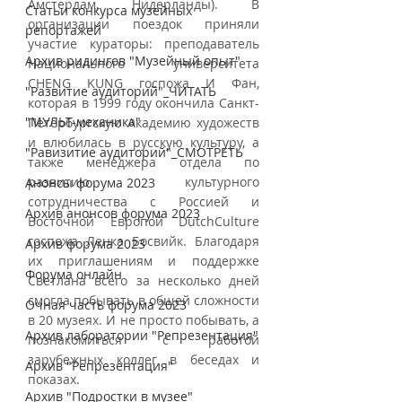
Амстердам, Нидерланды). В 
Статьи конкурса музейных
организации поездок приняли 
репортажей
участие кураторы: преподаватель 
Архив ридингов "Музейный опыт"
Национального университета 
CHENG KUNG госпожа И Фан, 
"Развитие аудиторий"_ЧИТАТЬ
которая в 1999 году окончила Санкт-
"МУЛЬТ-механика"
Петербургскую Академию художеств 
и влюбилась в русскую культуру, а 
"Равизитие аудиторий"_СМОТРЕТЬ
также менеджера отдела по 
развитию культурного 
Анонсы форума 2023
сотрудничества с Россией и 
Архив анонсов форума 2023
Восточной Европой DutchСulture 
госпожа Ленка Босвийк. Благодаря 
Архив форума 2023
их приглашениям и поддержке 
Форума онлайн
Светлана всего за несколько дней 
смогла побывать в общей сложности 
Очная часть форума 2023
в 20 музеях. И не просто побывать, а 
Архив лаборатории "Репрезентация"
познакомиться с работой 
зарубежных коллег в беседах и 
Архив "Репрезентация"
показах.
Архив "Подростки в музее"