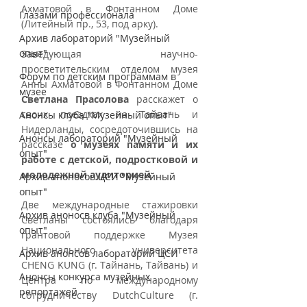
Ахматовой в Фонтанном Доме 
Глазами профессионала
(Литейный пр., 53, под арку).
Архив лабораторий "Музейный
опыт"
Заведующая научно-
просветительским отделом музея 
Форум по детским программам в
Анны Ахматовой в Фонтанном Доме 
музее
Светлана Прасолова
 расскажет о 
своих поездках на Тайвань и 
Анонсы клуба "Музейный опыт"
Нидерланды, сосредоточившись на 
Анонсы лабораторий "Музейный
рассказе 
о музеях памяти и их 
опыт"
работе с детской, подростковой и 
молодежной аудиторией
.
Архив аноносов ЦСИ "Музейный
опыт"
Две международные стажировки 
Архив аноносв клуба "Музейный
Светланы состоялись благодаря 
опыт"
грантовой поддержке Музея 
Национального университета 
Архив анонсов лабораторий ЦСИ
CHENG KUNG (г. Тайнань, Тайвань) и 
Анонсы конкурса музейных
Центра по международному 
репортажей
сотрудничеству DutchСulture (г. 