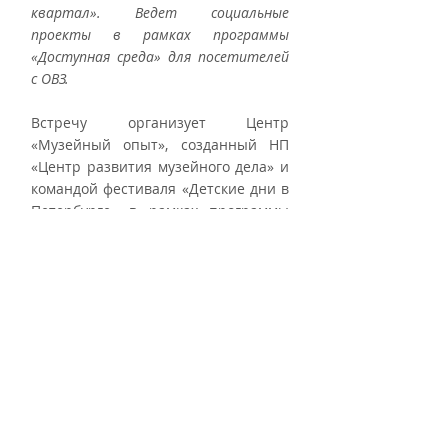
квартал». Ведет социальные 
проекты в рамках программы 
«Доступная среда» для посетителей 
с ОВЗ.
Встречу организует Центр 
«Музейный опыт», созданный НП 
«Центр развития музейного дела» и 
командой фестиваля «Детские дни в 
Петербурге» в рамках программы 
«Эффективная филантропия» 
Благотворительного фонда В. 
Потанина. «Музейный опыт» 
является постоянно действующей 
платформой горизонтального 
взаимодействия в 
профессиональном сообществе с 
целью апробации новых моделей 
партнерства музеев в 
образовательной и социокультурной 