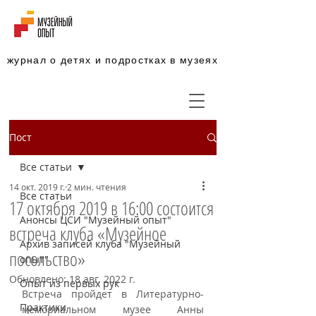
журнал о детях и подростках в музеях
Пост
Все статьи
14 окт. 2019 г.
2 мин. чтения
Все статьи
17 октября 2019 в 16:00 состоится
Анонсы ЦСИ "Музейный опыт"
встреча клуба «Музейное
Архив записей клуба "Музейный
посольство»
опыт"
Обновлено:
18 авг. 2022 г.
Опыт из первых рук
Встреча пройдет в Литературно-
Практики
мемориальном музее Анны 