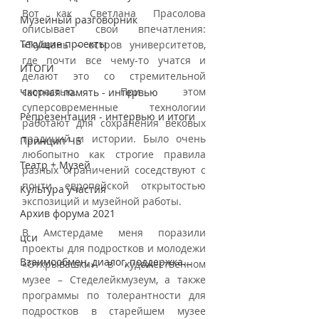
Вот как Светлана Прасолова 
Музейный разговорник
описывает свои впечатления: 
Текущие проекты
«Тайвань – остров университетов, 
где почти все чему-то учатся и 
ИТОГИ
делают это со стремительной 
скоростью. При этом 
Частная память - интервью
суперсовременные технологии 
Репрезентация - интервью и итоги
работают для сохранения вековых 
традиций и истории. Было очень 
Принцип ЧБ
любопытно как строгие правила 
Театр + Музей
разных ограничений соседствуют с 
почти европейской открытостью 
Культура участия
экспозиций и музейной работы.
Архив форума 2021
В Амстердаме меня поразили 
цси
проекты для подростков и молодежи 
Взаимообмен, диалог, поддержка...
«Открывашки» в художественном 
музее – Стеделейкмузеум, а также 
программы по толерантности для 
подростков в старейшем музее 