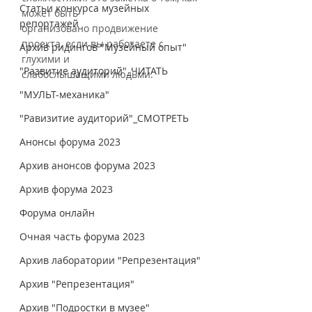
Статьи конкурса музейных
может быть
репортажей
организовано продвижение 
проекта, если вы работаете с 
Архив ридингов "Музейный опыт"
глухими и
"Развитие аудиторий"_ЧИТАТЬ
слабослышащими людьми.
"МУЛЬТ-механика"
"Равизитие аудиторий"_СМОТРЕТЬ
Анонсы форума 2023
Архив анонсов форума 2023
Архив форума 2023
Форума онлайн
Очная часть форума 2023
Архив лаборатории "Репрезентация"
Архив "Репрезентация"
Архив "Подростки в музее"