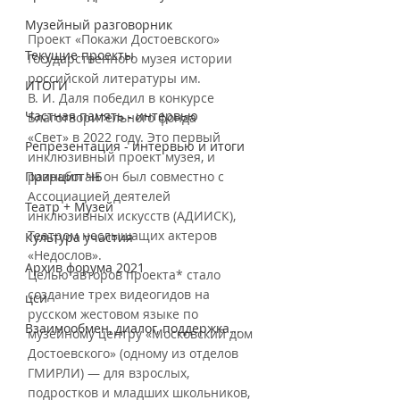
Музейный разговорник
Проект «Покажи Достоевского» 
Текущие проекты
Государственного музея истории 
российской литературы им. 
ИТОГИ
В. И. Даля победил в конкурсе 
Частная память - интервью
Благотворительного фонда
«Свет» в 2022 году. Это первый 
Репрезентация - интервью и итоги
инклюзивный проект музея, и 
Принцип ЧБ
разработан он был совместно с 
Ассоциацией деятелей 
Театр + Музей
инклюзивных искусств (АДИИСК), 
Театром неслышащих актеров 
Культура участия
«Недослов».
Архив форума 2021
Целью авторов проекта* стало 
создание трех видеогидов на 
цси
русском жестовом языке по 
Взаимообмен, диалог, поддержка...
музейному центру «Московский дом 
Достоевского» (одному из отделов 
ГМИРЛИ) — для взрослых, 
подростков и младших школьников, 