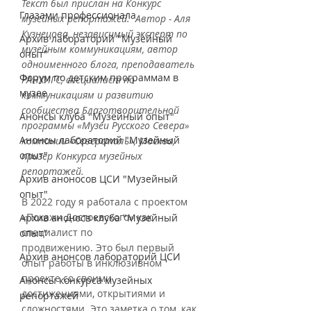
Текст был прислан на Конкурс 
Глазами профессионала
музейных репортажей.  Автор - Аля 
Кузнецова, независимый эксперт по 
Архив лабораторий "Музейный
музейным коммуникациям, автор 
опыт"
одноименного блога, преподаватель 
Форум по детским программам в
РАНХИГС, специалист по 
музее
коммуникациям и развитию 
сообщества Благотворительной 
Анонсы клуба "Музейный опыт"
программы «Музеи Русского Севера» 
Анонсы лабораторий "Музейный
компании «Северсталь», Москва, 
опыт"
призер Конкурса музейных 
репортажей.
Архив аноносов ЦСИ "Музейный
опыт"
В 2022 году я работала с проектом 
«Покажи Достоевского» как 
Архив аноносв клуба "Музейный
специалист по
опыт"
продвижению. Это был первый 
Архив анонсов лабораторий ЦСИ
опыт работы в инклюзивном 
проекте со своими
Анонсы конкурса музейных
достижениями, открытиями и 
репортажей
сложностями. Это заметка о том, как 