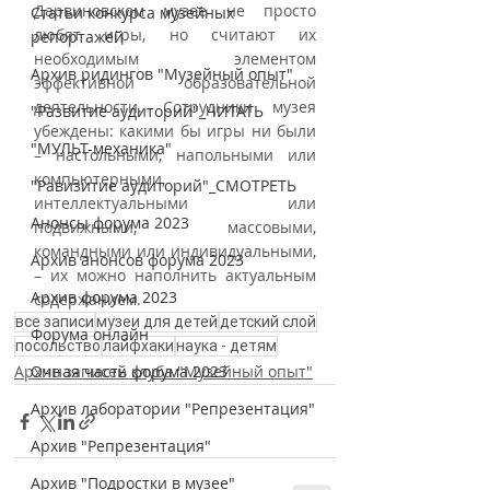
Дарвиновском музее не просто 
Статьи конкурса музейных
любят игры, но считают их 
репортажей
необходимым элементом 
Архив ридингов "Музейный опыт"
эффективной образовательной 
деятельности. Сотрудники музея 
"Развитие аудиторий"_ЧИТАТЬ
убеждены: какими бы игры ни были 
"МУЛЬТ-механика"
– настольными, напольными или 
компьютерными, 
"Равизитие аудиторий"_СМОТРЕТЬ
интеллектуальными или 
Анонсы форума 2023
подвижными, массовыми, 
командными или индивидуальными, 
Архив анонсов форума 2023
– их можно наполнить актуальным 
Архив форума 2023
содержанием.
все записи
музеи для детей
детский слой
Форума онлайн
посольство
лайфхаки
наука - детям
Очная часть форума 2023
Архив записей клуба "Музейный опыт"
Архив лаборатории "Репрезентация"
Архив "Репрезентация"
Архив "Подростки в музее"