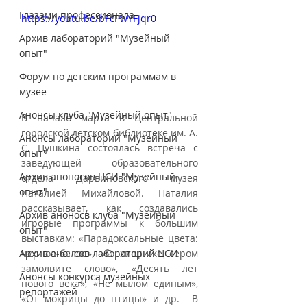
Глазами профессионала
https://youtu.be/bFcPwYFjqr0
Архив лабораторий "Музейный
опыт"
Форум по детским программам в
музее
Анонсы клуба "Музейный опыт"
В начале марта в Центральной 
городской детском библиотеке им. А. 
Анонсы лабораторий "Музейный
С. Пушкина состоялась встреча с 
опыт"
заведующей образовательного 
Архив аноносов ЦСИ "Музейный
отдела Дарвиновского музея 
опыт"
Наталией Михайловой. Наталия 
рассказывает, как создавались 
Архив аноносв клуба "Музейный
игровые программы к большим 
опыт"
выставкам: «Парадоксальные цвета: 
Архив анонсов лабораторий ЦСИ
черное-белое», «О хищнике сером 
замолвите слово», «Десять лет 
Анонсы конкурса музейных
нового века», «Не мылом единым», 
репортажей
«От мокрицы до птицы» и др.  В 