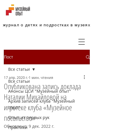
журнал о детях и подростках в музеях
Пост
Все статьи
17 апр. 2020 г.
1 мин. чтения
Все статьи
Опубликована запись доклада
Анонсы ЦСИ "Музейный опыт"
Наталии Михайловой на
Архив записей клуба "Музейный
игротеке клуба «Музейное
опыт"
посольство»
Опыт из первых рук
Обновлено:
9 дек. 2022 г.
Практики