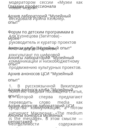
модератором сессии «Музеи как 
Глазами профессионала
новые медиа».
Архив лабораторий "Музейный
Беседовала Ирина Кельнер. 
опыт"
Форум по детским программам в
Аля Кузнецова (Загитова) - 
музее
руководитель и куратор проектов 
Анонсы клуба "Музейный опыт"
АНО «Идеи для музеев», 
консультант по цифровой 
Анонсы лабораторий "Музейный
коммуникации и низкобюджетному 
опыт"
продвижению культурных проектов. 
Архив аноносов ЦСИ "Музейный
опыт"
1. В русскоязычной Википедии 
Архив аноносв клуба "Музейный
понятию «медиа» посвящена статья, 
опыт"
в которой сперва предлагают 
переводить слово media как 
Архив анонсов лабораторий ЦСИ
средства коммуникации, а потом 
цитируют Маклюэна: «The medium 
Анонсы конкурса музейных
is the message». В этом смысле — 
репортажей
неотделимости содержания 