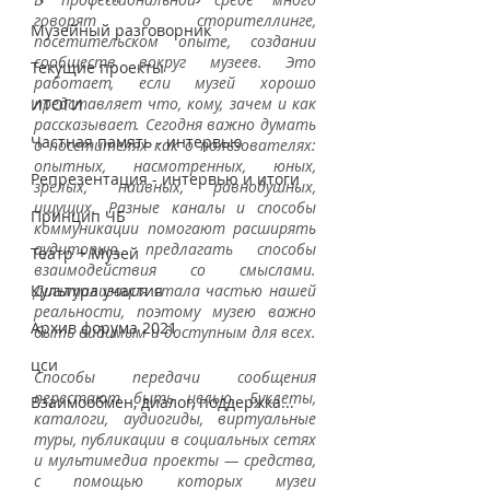
говорят о сторителлинге, 
Музейный разговорник
посетительском опыте, создании 
сообществ вокруг музеев. Это 
Текущие проекты
работает, если музей хорошо 
представляет что, кому, зачем и как 
ИТОГИ
рассказывает. Сегодня важно думать 
Частная память - интервью
о посетителях как о пользователях: 
опытных, насмотренных, юных, 
Репрезентация - интервью и итоги
зрелых, наивных, равнодушных, 
ищущих. Разные каналы и способы 
Принцип ЧБ
коммуникации помогают расширять 
аудиторию, предлагать способы 
Театр + Музей
взаимодействия со смыслами. 
Культура участия
Дигитализация стала частью нашей 
реальности, поэтому музею важно 
Архив форума 2021
быть видимым и доступным для всех. 
цси
Способы передачи сообщения 
перестают быть целью. Буклеты, 
Взаимообмен, диалог, поддержка...
каталоги, аудиогиды, виртуальные 
туры, публикации в социальных сетях 
и мультимедиа проекты — средства, 
с помощью которых музеи 