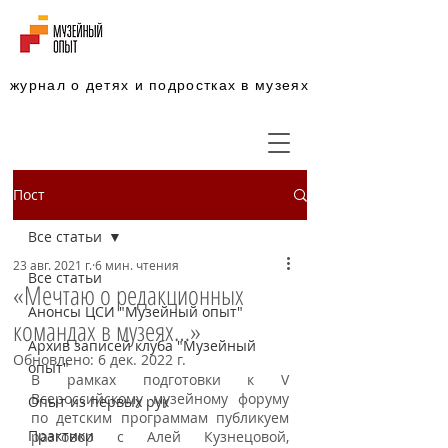
журнал о детях и подростках в музеях
Пост
Все статьи
23 авг. 2021 г.
6 мин. чтения
Все статьи
«Мечтаю о редакционных
Анонсы ЦСИ "Музейный опыт"
командах в музеях…»
Архив записей клуба "Музейный
Обновлено:
6 дек. 2022 г.
опыт"
В рамках подготовки к V 
Всероссийскому музейному форуму 
Опыт из первых рук
по детским программам публикуем 
Практики
разговор с Алей Кузнецовой, 