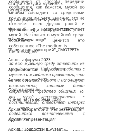
сообщения от способа передачи 
Статьи конкурса музейных
сообщения, как кажется, музей во 
репортажей
многом совпадает со средствами 
коммуникации, хотя, конечно, это не 
Архив ридингов "Музейный опыт"
отменяет всех других ролей и 
функций, в которых выступает 
"Развитие аудиторий"_ЧИТАТЬ
музей. Насколько в музейной среде 
"МУЛЬТ-механика"
осознается и ценится это 
собственное «The medium is
"Равизитие аудиторий"_СМОТРЕТЬ
the message»?
Анонсы форума 2023
За всю музейную среду ответить не 
могу (смеется). Наблюдаю, работая с 
Архив анонсов форума 2023
музеями и музейными проектами, что 
Архив форума 2023
не все осознают, ценят и используют 
возможности, которые дают 
Форума онлайн
современные средства общения. То, 
как музей «разговаривает» с 
Очная часть форума 2023
посетителями, определяет интерес 
к нему, желание вернуться, 
Архив лаборатории "Репрезентация"
поделиться впечатлениями с 
другими. 
Архив "Репрезентация"
Архив "Подростки в музее"
В профессиональной среде много 