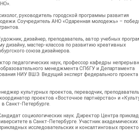
НО».
ихолог, руководитель городской программы развития
лодежи. Соучредитель АНО «Одаренная молодежь» – побед
грантов.
удожник, дизайнер, преподаватель, автор учебных програ
у дизайну, мастер-классов по развитию креативных
рбургского союза дизайнеров.
ктор педагогических наук, профессор кафедры непрерыв
и образовательного менеджмента СПбГУ и Департамента
ования НИУ ВШЭ. Ведущий эксперт федерального проекта
неджер культурных проектов, переводчик, преподаватель
координатор проектов «Восточное партнёрство» и «Культ
 в Санкт-Петербурге.
андидат социологических наук. Директор Центра прикла
иверситете в Санкт-Петербурге. Участник академических
прикладных исследовательских и консалтинговых проекто