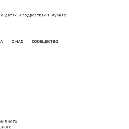
 о детях и подростках в музеях
КА
О НАС
СООБЩЕСТВО
рывного
ьного