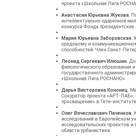
проекта «Школьная Лига РОСНА
Анастасия Юрьевна Жукова.
Пс
интеллектуально одаренной мо
конкурса Фонда президентских 
Мария Юрьевна Заборовская.
Х
средовому и коммуникационном
способностей. Член Санкт-Пете
Леонид Сергеевич Илюшин.
До
филологического образования 
государственного администрир
«Школьная Лига РОСНАНО».
Дарья Викторовна Кононец.
Ме
Сокуратор проекта «АРТ-ЛАБ», 
просвещение» в Гёте-институте
Олег Вячеславович Паченков.
К
исследований в Европейском ун
исследовательских проектов и 
области урбанистики.