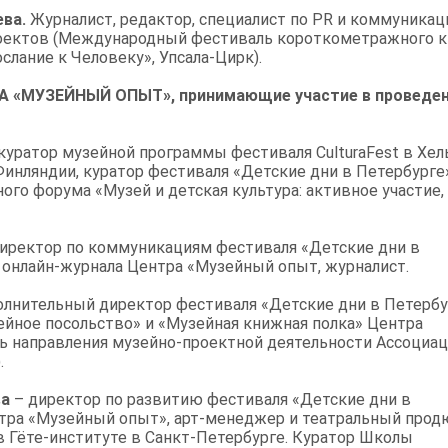
ва.
Журналист, редактор, специалист по PR и коммуникац
оектов (Международный фестиваль короткометражного к
лание к Человеку», Упсала-Цирк).
«МУЗЕЙНЫЙ ОПЫТ», принимающие участие в проведе
куратор музейной программы фестиваля CulturaFest в Хел
инляндии, куратор фестиваля «Детские дни в Петербурге
го форума «Музей и детская культура: активное участие, 
иректор по коммуникациям фестиваля «Детские дни в
 онлайн-журнала Центра «Музейный опыт, журналист.
олнительный директор фестиваля «Детские дни в Петербу
йное посольство» и «Музейная книжная полка» Центра
ь направления музейно-проектной деятельности Ассоциа
.
ва
– директор по развитию фестиваля «Детские дни в
нтра «Музейный опыт», арт-менеджер и театральный прод
 Гёте-институте в Санкт-Петербурге. Куратор Школы