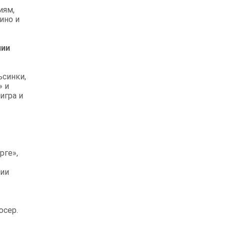
иям,
ино и
нии
ьсинки,
» и
игра и
рге»,
ции
юсер.