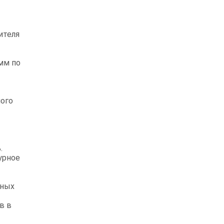
ителя
мм по
ного
.
урное
дных
в в