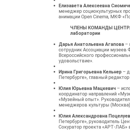
Елизавета Алексеевна Сиомиче
менеджер социокультурных пр
анимации Open Cinema, МКФ «Пос
ЧЛЕНЫ КОМАНДЫ ЦЕНТРА 
лаборатории
Дарья Анатольевна Агапова
– 
сотрудник Ассоциации музеев Ф
Всероссийского профессионально
удовольствие».
Ирина Григорьевна Кельнер
– д
Петербурге», главный редактор
Юлия Юрьевна Мацкевич
– исп
координатор направлений «Музе
«Музейный опыт». Руководител
менеджеров культуры (Москва)
Юлия Александровна Поцелуе
Петербурге», руководитель Це
Сокуратор проекта «АРТ-ЛАБ» в