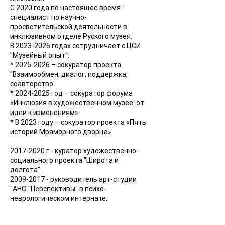
С 2020 года по настоящее время -
специалист по научно-
просветительской деятельности в
инклюзивном отделе Руского музея.
В
2023-2026
годах сотрудничает с ЦСИ
"Музейный опыт":
*
2025-2026
– сокуратор проекта
"Взаимообмен, диалог, поддержка,
соавторство"
*
2024-2025
год – сокуратор форума
«Инклюзия в художественном музее: от
идеи к изменениям»
* В 2023 году – сокуратор проекта «Пять
историй Мраморного дворца»
2017-2020
г - куратор художественно-
социального проекта "Широта и
долгота".
2009-2017
- руководитель арт-студии
"АНО "Перспективы" в психо-
неврологическом интернате.