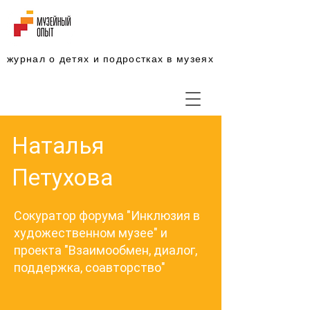
журнал о детях и подростках в музеях
Наталья
Петухова
Сокуратор форума "Инклюзия в
художественном музее" и
проекта "Взаимообмен, диалог,
поддержка, соавторство"