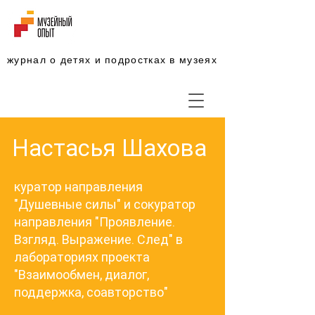
журнал о детях и подростках в музеях
Настасья Шахова
куратор направления
"Душевные силы" и сокуратор
направления "Проявление.
Взгляд. Выражение. След" в
лабораториях проекта
"Взаимообмен, диалог,
поддержка, соавторство"