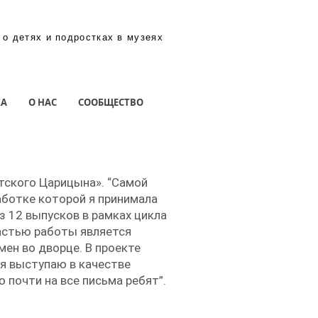
 о детях и подростках в музеях
КА
О НАС
СООБЩЕСТВО
тского Царицына». “Самой
аботке которой я принимала
з 12 выпусков в рамках цикла
частью работы является
мен во дворце. В проекте
 я выступаю в качестве
 почти на все письма ребят”.