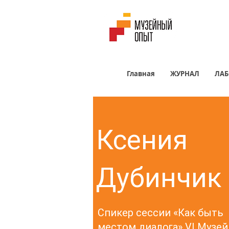
Главная
ЖУРНАЛ
ЛАБ
Ксения
Дубинчик
Спикер сессии «Как быть
местом диалога» VI Музей