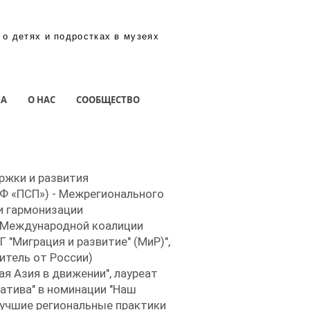
 о детях и подростках в музеях
КА
О НАС
СООБЩЕСТВО
ржки и развития
БФ «ПСП») - Межрегионального
и гармонизации
 Международной коалиции
"Миграция и развитие" (МиР)",
итель от России)
 Азия в движении", лауреат
атива" в номинации "Наш
Лучшие региональные практики