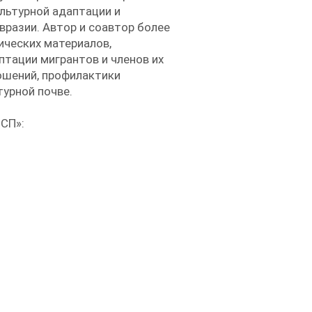
льтурной адаптации и
вразии. Автор и соавтор более
ических материалов,
тации мигрантов и членов их
ошений, профилактики
турной почве.
ПСП»:
1