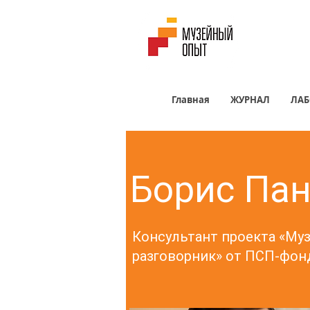
Главная
ЖУРНАЛ
ЛАБ
Борис Па
Консультант проекта «Му
разговорник» от ПСП-фон