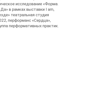
тическое исследование «Форма.
Да» в рамках выставки I am,
езде» театральная студия
022, перформанс «Сердца»,
руппа перформативных практик.