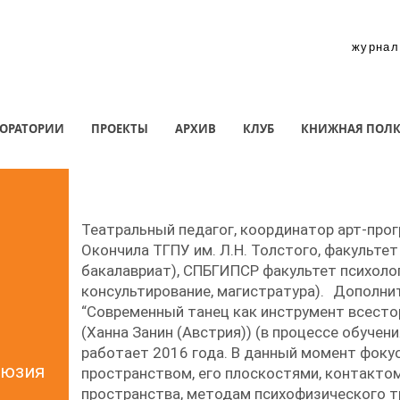
журнал
ОРАТОРИИ
ПРОЕКТЫ
АРХИВ
КЛУБ
КНИЖНАЯ ПОЛ
Театральный педагог, координатор арт-пр
Окончила ТГПУ им. Л.Н. Толстого, факультет
бакалавриат), СПБГИПСР факультет психоло
консультирование, магистратура). Дополнит
“Современный танец как инструмент всесто
(Ханна Занин (Австрия)) (в процессе обучен
работает 2016 года. В данный момент фокус
люзия
пространством, его плоскостями, контактом
пространства, методам психофизического тр