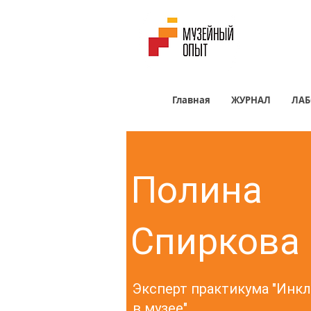
Главная
ЖУРНАЛ
ЛАБ
Полина
Спиркова
Эксперт практикума "Инк
в музее"