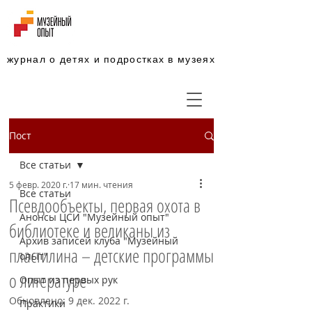
журнал о детях и подростках в музеях
Пост
Все статьи
5 февр. 2020 г.
17 мин. чтения
Все статьи
Псевдообъекты, первая охота в
Анонсы ЦСИ "Музейный опыт"
библиотеке и великаны из
Архив записей клуба "Музейный
пластилина – детские программы
опыт"
о литературе
Опыт из первых рук
Обновлено:
9 дек. 2022 г.
Практики