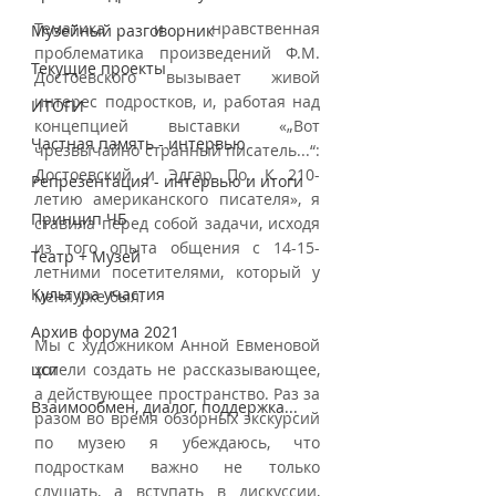
Тематика и нравственная 
Музейный разговорник
проблематика произведений Ф.М. 
Текущие проекты
Достоевского вызывает живой 
интерес подростков, и, работая над 
ИТОГИ
концепцией выставки «„Вот 
Частная память - интервью
чрезвычайно странный писатель...“: 
Достоевский и Эдгар По. К 210-
Репрезентация - интервью и итоги
летию американского писателя», я 
Принцип ЧБ
ставила перед собой задачи, исходя 
из того опыта общения с 14-15-
Театр + Музей
летними посетителями, который у 
Культура участия
меня уже был. 
Архив форума 2021
Мы с художником Анной Евменовой 
цси
хотели создать не рассказывающее, 
а действующее пространство. Раз за 
Взаимообмен, диалог, поддержка...
разом во время обзорных экскурсий 
по музею я убеждаюсь, что 
подросткам важно не только 
слушать, а вступать в дискуссии, 