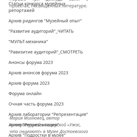
Статьи конкурса музейных
проектах, посвященных литературе.
репортажей
Архив ридингов "Музейный опыт"
"Развитие аудиторий"_ЧИТАТЬ
"МУЛЬТ-механика"
"Равизитие аудиторий"_СМОТРЕТЬ
Анонсы форума 2023
Архив анонсов форума 2023
Архив форума 2023
Форума онлайн
Очная часть форума 2023
Архив лаборатории "Репрезентация"
Мария Михновец, автор 
Архив "Репрезентация"
литературной мастерской «Ужас, 
что снимают!» в Музее Достоевского
Архив "Подростки в музее"