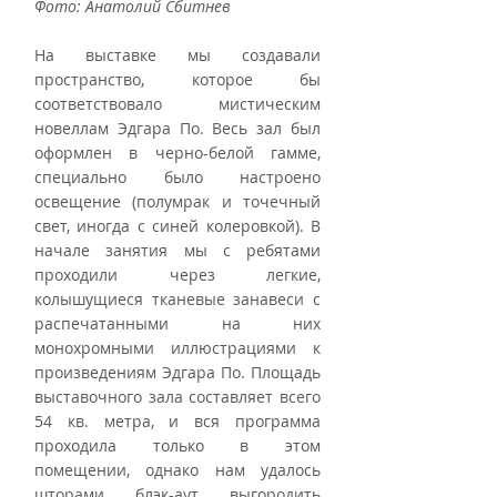
Фото: Анатолий Сбитнев
На выставке мы создавали 
пространство, которое бы 
соответствовало мистическим 
новеллам Эдгара По. Весь зал был 
оформлен в черно-белой гамме, 
специально было настроено 
освещение (полумрак и точечный 
свет, иногда с синей колеровкой). В 
начале занятия мы с ребятами 
проходили через легкие, 
колышущиеся тканевые занавеси с 
распечатанными на них 
монохромными иллюстрациями к 
произведениям Эдгара По. Площадь 
выставочного зала составляет всего 
54 кв. метра, и вся программа 
проходила только в этом 
помещении, однако нам удалось 
шторами блэк-аут выгородить 