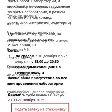
время работы лаборатории, и 
включаться в проекты, задуманные 
Музейный разговорник
во время лаборатории, в разном 
Текущие проекты
качестве (членов команд, 
участников интервизий, аудитории).
ИТОГИ
Частная память - интервью
Где: 
Санкт-Петербург, очно, на 
площадках Русского музея, 
Репрезентация - интервью и итоги
Инженерная, 10
Принцип ЧБ
Когда: 
 по средам 
с 10 декабря по 25 
Театр + Музей
февраля
, с 18.00 до 20.30
Культура участия
командные совещания в 
течение недели
Архив форума 2021
Важно ваше присутствие во все 
цси
дни проведения лаборатории
Взаимообмен, диалог, поддержка...
Дедлайн: 
ждем ваших заявок до 
23.00 27 ноября 2025.
Подать заявку на стажировку