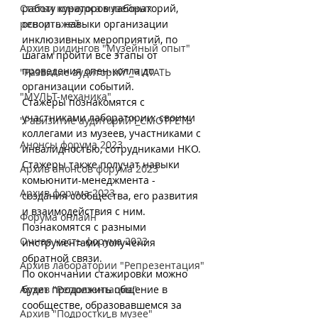
Статьи конкурса музейных
работу кураторов лабораторий, 
репортажей
освоить навыки организации 
инклюзивных мероприятий, по 
Архив ридингов "Музейный опыт"
шагам пройти все этапы от 
проведения опен-колла до 
"Развитие аудиторий"_ЧИТАТЬ
организации событий.
"МУЛЬТ-механика"
Стажеры познакомятся с 
участниками лаборатории: своими 
"Равизитие аудиторий"_СМОТРЕТЬ
коллегами из музеев, участниками с 
Анонсы форума 2023
инвалидностью, сотрудниками НКО. 
Стажеры также получат навыки 
Архив анонсов форума 2023
комьюнити-менеджмента - 
Архив форума 2023
создания сообщества, его развития 
и взаимодействия с ним. 
Форума онлайн
Познакомятся с разными 
Очная часть форума 2023
инструментами получения 
обратной связи.
Архив лаборатории "Репрезентация"
По окончании стажировки можно 
Архив "Репрезентация"
будет продолжить общение в 
сообществе, образовавшемся за 
Архив "Подростки в музее"