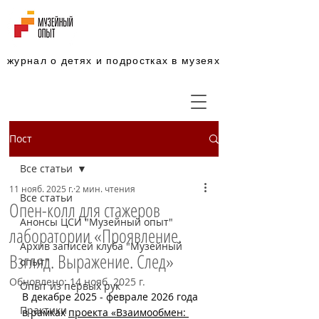
журнал о детях и подростках в музеях
Пост
Все статьи
11 нояб. 2025 г.
2 мин. чтения
Все статьи
Опен-колл для стажеров
Анонсы ЦСИ "Музейный опыт"
лаборатории «Проявление.
Архив записей клуба "Музейный
Взгляд. Выражение. След»
опыт"
Обновлено:
14 нояб. 2025 г.
Опыт из первых рук
В декабре 2025 - феврале 2026 года 
Практики
в рамках 
проекта «Взаимообмен: 