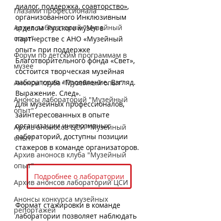
диалог, поддержка, соавторство»
, 
Глазами профессионала
организованного Инклюзивным 
Архив лабораторий "Музейный
отделом  Русского музея в 
опыт"
партнерстве с АНО «Музейный 
опыт» при поддержке 
Форум по детским программам в
Благотворительного фонда «Свет», 
музее
состоится творческая музейная 
лаборатория «Проявление. Взгляд. 
Анонсы клуба "Музейный опыт"
Выражение. След». 
Анонсы лабораторий "Музейный
Для музейных профессионалов, 
опыт"
заинтересованных в опыте 
организации инклюзивных 
Архив аноносов ЦСИ "Музейный
лабораторий, доступны позиции 
опыт"
стажеров в команде организаторов. 
Архив аноносв клуба "Музейный
опыт"
Подробнее о лаборатории
Архив анонсов лабораторий ЦСИ
Анонсы конкурса музейных
Формат стажировки в команде 
репортажей
лаборатории позволяет наблюдать 