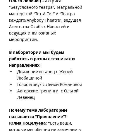
Ольга Левенец
 - Актриса 
“Безусловного театра”, Театральной 
мастерской “Тет-А-Тет” и “Театра 
каждого/Аnybody Theatre”, ведущая 
Агентства Особых Новостей и 
ведущая инклюзивных 
мероприятий.
В лаборатории мы будем 
работать в разных техниках и 
направлениях:
Движение и танец с Женей 
Любашиной
Голос и звук с Леной Романовой
Актерские тренинги  с Ольгой 
Левенец
Почему тема лаборатории 
называется “Проявление”?
Юлия Поцелуева: "
Есть вещи, 
которые мы обычно не замечаем в 