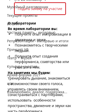
Музейный разговорник
Подать заявку на участие
Текущие проекты
О лаборатории
ИТОГИ
Во время лаборатории вы:
Частная память - интервью
Получите опыт импровизации в 
движении и звуке.
Репрезентация - интервью и итоги
Познакомитесь с творческими 
Принцип ЧБ
людьми.
Получите опыт создания 
Театр + Музей
перформанса, соавторства или 
Культура участия
участия в нем.
На занятиях мы будем
: 
Архив форума 2021
тренировать дыхание, знакомиться 
цси
с возможностями своего голоса, 
управлять своим вниманием, 
Взаимообмен, диалог, поддержка...
сонастраиваться с партнерами, 
использовать  особенности 
пространства, движение и звуки как 
часть перформанса.