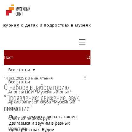
журнал о детях и подростках в музеях
Пост
Все статьи
14 окт. 2025 г.
3 мин. чтения
Все статьи
О наборе в лабораторию
Анонсы ЦСИ "Музейный опыт"
“Проявление: движение, звук,
Архив записей клуба "Музейный
внимание”
опыт"
Приглашаем исследовать, как мы 
Опыт из первых рук
двигаемся и звучим в разных 
Практики
пространствах. Будем 