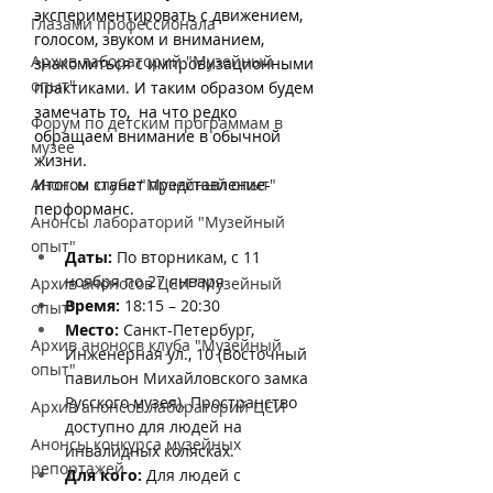
экспериментировать с движением, 
Глазами профессионала
голосом, звуком и вниманием, 
Архив лабораторий "Музейный
знакомиться с импровизационными 
опыт"
практиками. И таким образом будем 
замечать то,  на что редко 
Форум по детским программам в
обращаем внимание в обычной 
музее
жизни.
Анонсы клуба "Музейный опыт"
Итогом станет представление-
перформанс.
Анонсы лабораторий "Музейный
опыт"
Даты:
 По вторникам, с 11 
ноября по 27 января
Архив аноносов ЦСИ "Музейный
Время: 
18:15 – 20:30
опыт"
Место: 
Санкт-Петербург, 
Архив аноносв клуба "Музейный
Инженерная ул., 10 (Восточный 
опыт"
павильон Михайловского замка 
Русского музея). Пространство 
Архив анонсов лабораторий ЦСИ
доступно для людей на 
Анонсы конкурса музейных
инвалидных колясках.
репортажей
Для кого: 
Для людей с 