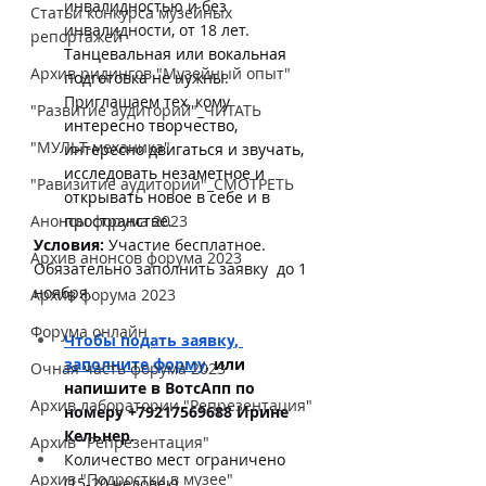
инвалидностью и без 
Статьи конкурса музейных
инвалидности, от 18 лет. 
репортажей
Танцевальная или вокальная 
Архив ридингов "Музейный опыт"
подготовка не нужны
. 
Приглашаем тех, кому 
"Развитие аудиторий"_ЧИТАТЬ
интересно творчество, 
"МУЛЬТ-механика"
интересно двигаться и звучать, 
исследовать незаметное и 
"Равизитие аудиторий"_СМОТРЕТЬ
открывать новое в себе и в 
Анонсы форума 2023
пространстве. 
Условия:
 Участие бесплатное. 
Архив анонсов форума 2023
Обязательно заполнить заявку  до 1 
ноября.
Архив форума 2023
Форума онлайн
Чтобы подать заявку
, 
заполните форму
, или 
Очная часть форума 2023
напишите в ВотсАпп по 
Архив лаборатории "Репрезентация"
номеру +79217569688 Ирине 
Кельнер.
Архив "Репрезентация"
Количество мест ограничено 
Архив "Подростки в музее"
(15-20 человек).