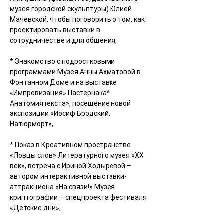
музея городской скульптуры
) 
Юлией 
Мачевской
, чтобы поговорить о том, как 
проектировать выставки в 
сотрудничестве и для общения,
* Знакомство с подростковыми 
программами 
Музея Анны Ахматовой в 
Фонтанном Доме
 и на выставке 
«Импровизация» Пастернака^ 
Анатомиятекста», посещение новой 
экспозиции «Иосиф Бродский. 
Натюрморт»,
* Показ в Креативном пространстве 
«Ловцы слов» 
Литературного музея «ХХ 
век»
, встреча с Ириной Ходыревой – 
автором интерактивной выставки-
аттракциона «На связи!» 
Музея 
криптографии
 – спецпроекта фестиваля 
«Детские дни»,