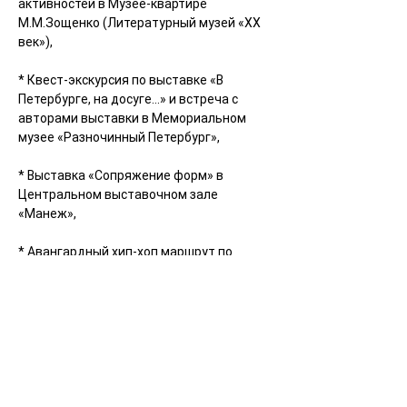
активностей в Музее-квартире 
М.М.Зощенко (
Литературный музей «ХХ 
век»
),
* Квест-экскурсия по выставке «В 
Петербурге, на досуге...» и встреча с 
авторами выставки в 
Мемориальном 
музее «Разночинный Петербург»
,
* Выставка «Сопряжение форм» в 
Центральном выставочном зале 
«Манеж»
,
* Авангардный хип-хоп маршрут по 
экспозиции 
Русского музея
, корпус Бенуа,
* Посещение выставки Homo Ludens 
(Человек играющий) Арт-содружества 
«Устои» в 
Музее нонконформистского 
искусства
,
* 
Музей истории денег,
 посещение 