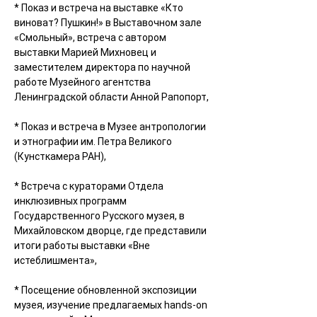
* Показ и встреча на выставке «Кто 
виноват? Пушкин!» в Выставочном зале 
«Смольный», встреча с автором 
выставки 
Марией Михновец
 и 
заместителем директора по научной 
работе 
Музейного агентства 
Ленинградской области
Анной Рапопорт
,
* Показ и встреча в 
Музее антропологии 
и этнографии им. Петра Великого 
(Кунсткамера
 РАН),
* Встреча с кураторами 
Отдела 
инклюзивных программ 
Государственного Русского музея
, в 
Михайловском дворце, где представили 
итоги работы выставки «Вне 
истеблишмента»,
* Посещение обновленной экспозиции 
музея, изучение предлагаемых hands-on 