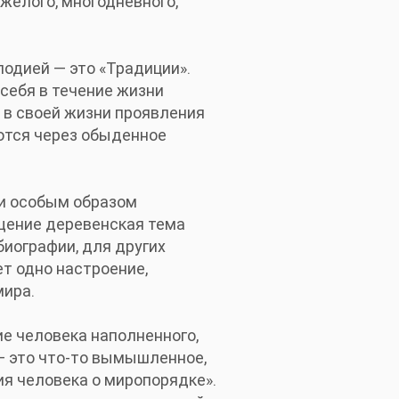
желого, многодневного,
лодией — это «Традиции».
 себя в течение жизни
 в своей жизни проявления
ются через обыденное
 и особым образом
щение деревенская тема
биографии, для других
т одно настроение,
мира.
е человека наполненного,
— это что-то вымышленное,
ия человека о миропорядке».