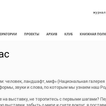
журнал
ОРАТОРИИ
ПРОЕКТЫ
АРХИВ
КЛУБ
КНИЖНАЯ ПОЛ
ас
и: человек, ландшафт, миф» (Национальная галерея 
 формы, звуки и слова, по которым мы узнаем наш Ро
е на выставку, не торопитесь с первыми шагами? Пе
ю выставки, забыть о мире и суете вокруг, я постав