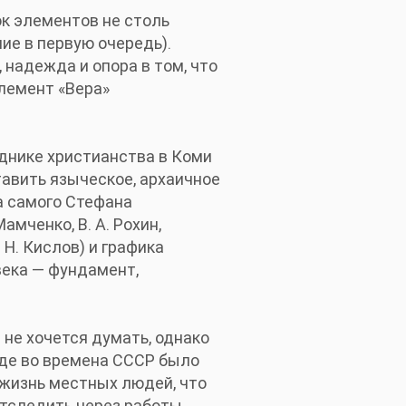
ок элементов не столь
ие в первую очередь).
надежда и опора в том, что
Элемент «Вера»
днике христианства в Коми
авить языческое, архаичное
а самого Стефана
амченко, В. А. Рохин,
. Н. Кислов) и графика
века — фундамент,
 не хочется думать, однако
где во времена СССР было
 жизнь местных людей, что
отследить через работы