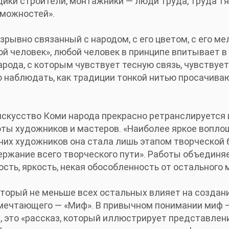
щики строители, монтажники — люди труда, труда тя
зможностей».
рывно связанный с народом, с его цветом, с его ме
ой человек», любой человек в принципе впитывает в
рода, с которым чувствует тесную связь, чувствует
о наблюдать, как традиции тонкой нитью просачива
искусство Коми народа прекрасно ретранслируется
оты художников и мастеров. «Наиболее яркое вопло
них художников она стала лишь этапом творческой 
ржание всего творческого пути». Работы объединяе
сть, яркость, некая обособленность от остального 
орый не меньше всех остальных влияет на создани
мечтающего — «Миф». В привычном понимании миф 
т, это «рассказ, который иллюстрирует представлен