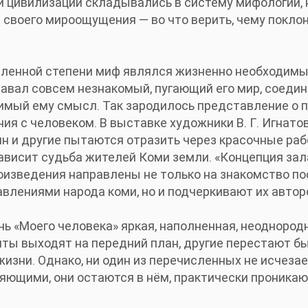
 цивилизации складывались в систему мифологии, 
своего мироощущения — во что верить, чему поклон
деленной степени миф являлся жизненно необходимы
авал совсем незнакомый, пугающий его мир, соединя
имый ему смысл. Так зародилось представление о 
я с человеком. В выставке художники В. Г. Игнатов, 
илин и другие пытаются отразить через красочные ра
 зависит судьба жителей Коми земли. «Концепция за
оизведения направлены не только на знакомство п
лениями народа коми, но и подчеркивают их авторс
нь «Моего человека» яркая, наполненная, неоднород
нты выходят на передний план, другие перестают б
зни. Однако, ни один из перечисленных не исчезае
яющими, они остаются в нём, практически проника