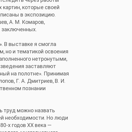
х картин, которые своей
вписаны в экспозицию.
ев, А. М. Комаров,
и заключенных.
. В выставке я смогла
м, но и тематикой освоения
наполненного нетронутыми,
изведения заставляют
ный на полотне». Принимая
опов, Г. А. Дмитриев, В. И.
ственном познании
сь труд можно назвать
ей необходимости. Но люди
80-х годов XX века —