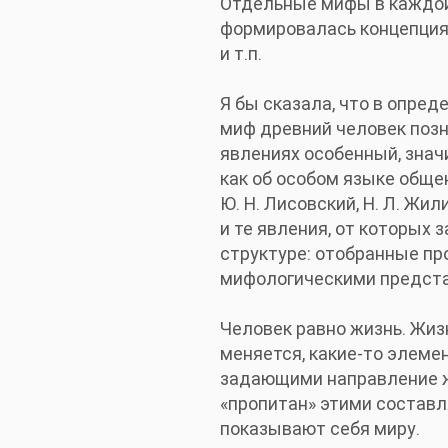
Отдельные мифы в каждой
формировалась концепция 
и т.п.
Я бы сказала, что в опре
миф древний человек позн
явлениях особенный, знач
как об особом языке общени
Ю. Н. Лисовский, Н. Л. Ж
и те явления, от которых
структуре: отобранные пр
мифологическими представ
Человек равно жизнь. Жиз
меняется, какие-то элеме
задающими направление жи
«пропитан» этими составл
показывают себя миру.