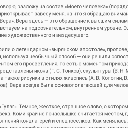
говорю, разложу на состав «Моего человека» (поряд
приоткрывает завесу меня, на что я обращаю вниман
ера». Вера здесь — это обращение к высшим силам, 
увствуем на подсознательном, внутреннем уровне. 
ние художественного и вездесущего.
рили о легендарном «зырянском апостоле», пропове
 используя необычный способ — они решили сопост
нтом его просветления, то есть с моментом приход
едставлены икона (Г. С. Тонков), скульптуры (В. Н. М
, а также рисунки в стилях живопись (А. В. Копотин, В
слов). Вера всегда была основополагающей для чело
улаг». Темное, жесткое, страшное слово, о котором
века. Коми край не понаслышке считается местом, 
оплений концлагерей и спецпоселков. Как менялась
иод репрессий и что оставил здесь на века, можно 