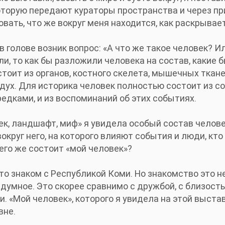
которую передают кураторы пространства и через пр
ть, что же вокруг меня находится, как раскрывает 
 голове возник вопрос: «А что же такое человек? Ил
и, то как бы разложили человека на состав, какие 
стоит из органов, костного скелета, мышечных ткан
 дух. Для историка человек полностью состоит из с
редками, и из воспоминаний об этих событиях.
ек, ландшафт, миф» я увидела особый состав челове
круг него, на которого влияют события и люди, кто
его же состоит «мой человек»?
кто знаком с Республикой Коми. Но знакомство это н
думное. Это скорее сравнимо с дружбой, с близость
. «Мой человек», которого я увидела на этой выста
вне.