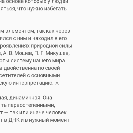
на основе которых у людей
яться, что нужно избегать
м элементом, так как через
лся с ним и находил в его
проявлениях природной силы
А. В. Мошев, П. Г. Микушев,
боты систему нашего мира
ла двойственна по своей
осетителей с основными
кую интерпретацию...».
ная, динамичная. Она
ыть первостепенными,
т — так или иначе человек
ют в ДНК и в нужный момент