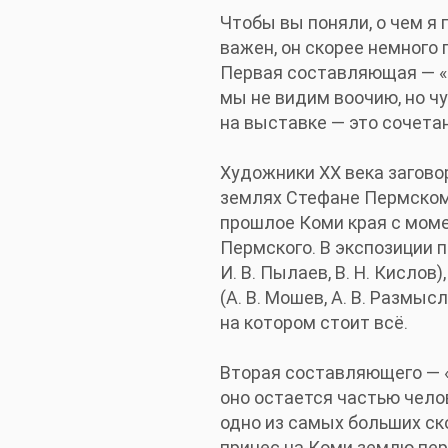
Чтобы вы поняли, о чем я 
важен, он скорее немного 
Первая составляющая — «В
мы не видим воочию, но ч
на выставке — это сочета
Художники XX века загово
землях Стефане Пермском,
прошлое Коми края с моме
Пермского. В экспозиции пр
И. В. Пылаев, В. Н. Кислов)
(А. В. Мошев, А. В. Размы
на котором стоит всё.
Вторая составляющего — «Г
оно остается частью чело
одно из самых больших ск
принес на Коми землю пер