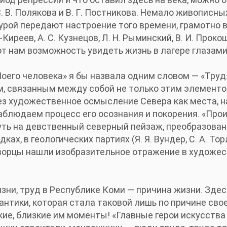
 В. Полякова и В. Г. Постникова. Немало живописны
урой передают настроение того времени, грамотно 
Киреев, А. С. Кузнецов, Л. Н. Рыминский, В. И. Прокош
ют нам возможность увидеть жизнь в лагере глазам
его человека» я бы назвала одним словом — «Труд»
м, связанным между собой не только этим элементо
ез художественное осмысление Севера как места, 
аблюдаем процесс его осознания и покорения. «Про
уть на девственный северный пейзаж, преобразован
ах, в геологических партиях (Я. Я. Вундер, С. А. Торл
 творцы нашли изобразительное отражение в художе
изни, труд в Республике Коми — причина жизни. Зде
тики, которая стала таковой лишь по причине сво
кие, близкие им моменты! «Главные герои искусства 