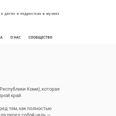
 о детях и подростках в музеях
КА
О НАС
СООБЩЕСТВО
Республики Коми), которая
дной край.
ред тем, как полностью
ила перед собой цель —