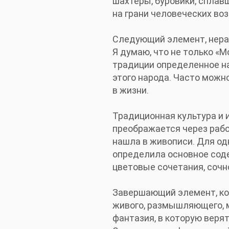
шахтеры, буровики, сплав
на грани человеческих во
Следующий элемент, нераз
Я думаю, что не только «М
традиции определенное на
этого народа. Часто можн
в жизни.
Традиционная культура и 
преображается через раб
нашла в живописи. Для од
определила основное соде
цветовые сочетания, сочно
Завершающий элемент, кот
живого, размышляющего, 
фантазия, в которую веря