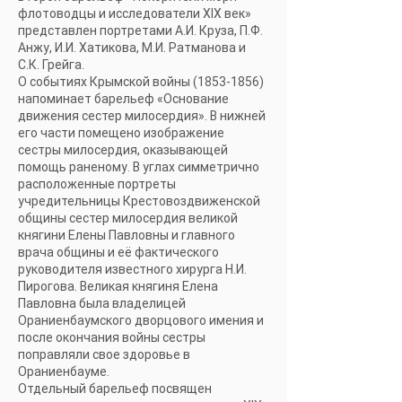
флотоводцы и исследователи XIX век»
представлен портретами А.И. Круза, П.Ф.
Анжу, И.И. Хатикова, М.И. Ратманова и
С.К. Грейга.
О событиях Крымской войны
(1853-1856)
напоминает барельеф «Основание
движения сестер милосердия». В нижней
его части помещено изображение
сестры милосердия, оказывающей
помощь раненому. В углах симметрично
расположенные портреты
учредительницы Крестовоздвиженской
общины сестер милосердия великой
княгини Елены Павловны и главного
врача общины и её фактического
руководителя известного хирурга Н.И.
Пирогова. Великая княгиня Елена
Павловна была владелицей
Ораниенбаумского дворцового имения и
после окончания войны сестры
поправляли свое здоровье в
Ораниенбауме.
Отдельный барельеф посвящен