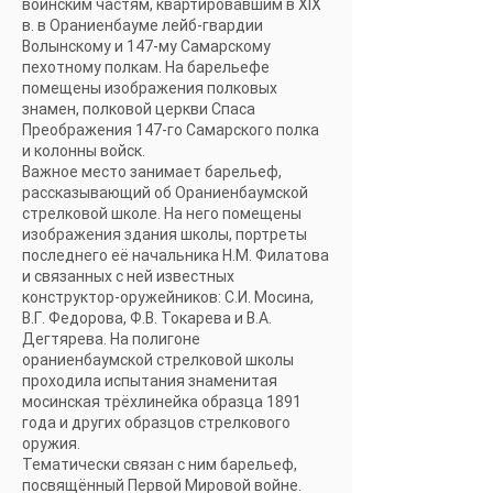
воинским частям, квартировавшим в XIX
в. в Ораниенбауме лейб-гвардии
Волынскому и 147-му Самарскому
пехотному полкам. На барельефе
помещены изображения полковых
знамен, полковой церкви Спаса
Преображения 147-го Самарского полка
и колонны войск.
Важное место занимает барельеф,
рассказывающий об Ораниенбаумской
стрелковой школе. На него помещены
изображения здания школы, портреты
последнего её начальника Н.М. Филатова
и связанных с ней известных
конструктор-оружейников: С.И. Мосина,
В.Г. Федорова, Ф.В. Токарева и В.А.
Дегтярева. На полигоне
ораниенбаумской стрелковой школы
проходила испытания знаменитая
мосинская трёхлинейка образца 1891
года и других образцов стрелкового
оружия.
Тематически связан с ним барельеф,
посвящённый Первой Мировой войне.