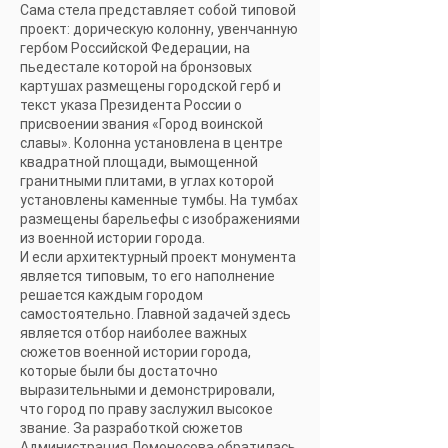
Сама стела представляет собой типовой
проект: дорическую колонну, увенчанную
гербом Российской Федерации, на
пьедестале которой на бронзовых
картушах размещены городской герб и
текст указа Президента России о
присвоении звания «Город воинской
славы». Колонна установлена в центре
квадратной площади, вымощенной
гранитными плитами, в углах которой
установлены каменные тумбы. На тумбах
размещены барельефы c изображениями
из военной истории города.
И если архитектурный проект монумента
является типовым, то его наполнение
решается каждым городом
самостоятельно. Главной задачей здесь
является отбор наиболее важных
сюжетов военной истории города,
которые были бы достаточно
выразительными и демонстрировали,
что город по праву заслужил высокое
звание. За разработкой сюжетов
Администрация Ломоносова обратилась