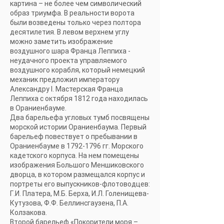
картина – не более чем символический
образ триумфа. В реальности ворота
были возведены только через полтора
десятилетия. В левом верхнем углу
можно заметить изображение
воздушного шара Франца Леппиха -
неудачного проекта управляемого
воздушного корабля, который немецкий
механик предложил императору
Александру I. Мастерская Франца
Леппиха с октября 1812 года находилась
в Ораниенбауме.
Два барельефа угловых тумб посвящены
морской истории Ораниенбаума. Первый
барельеф повествует о пребывании в
Ораниенбауме в
1792-1796
гг. Морского
кадетского корпуса. На нем помещены
изображения Большого Меншиковского
дворца, в котором размещался корпус и
портреты его выпускников-флотоводцев:
Г.И. Платера, М.Б. Берха, И.Л. Голенищева-
Кутузова, Ф.Ф. Беллинсгаузена, П.А.
Колзакова.
Второй барельеф «Покорители моря –