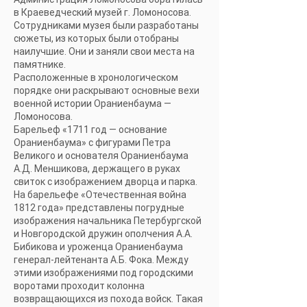
в Краеведческий музей г. Ломоносова.
Сотрудниками музея были разработаны
сюжеты, из которых были отобраны
наилучшие. Они и заняли свои места на
памятнике.
Расположенные в хронологическом
порядке они раскрывают основные вехи
военной истории Ораниенбаума —
Ломоносова.
Барельеф «1711 год — основание
Ораниенбаума» с фигурами Петра
Великого и основателя Ораниенбаума
А.Д. Меншикова, держащего в руках
свиток с изображением дворца и парка.
На барельефе «Отечественная война
1812 года» представлены погрудные
изображения начальника Петербургской
и Новгородской дружин ополчения А.А.
Бибикова и уроженца Ораниенбаума
генерал-лейтенанта А.Б. Фока. Между
этими изображениями под городскими
воротами проходит колонна
возвращающихся из похода войск. Такая