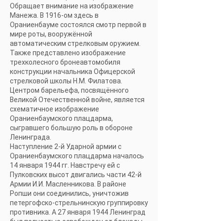
Обращает внимание на изображение
Манежа. В 1916-ом здесь в
Ораниенбауме состоялся смотр первой в
мире роты, вооружённой
автоматическим стрелковым оружием.
Также представлено изображение
трехколесного бронеавтомобиля
конструкции начальника Офицерской
стрелковой школы Н.М. Филатова.
Центром барельефа, посвящённого
Великой Отечественной войне, является
схематичное изображение
Ораниенбаумского плацдарма,
сыгравшего большую роль в обороне
Ленинграда.
Наступление 2-й Ударной армии с
Ораниенбаумского плацдарма началось
14 января 1944 гг. Навстречу ей с
Пулковских высот двигались части 42-й
Армии И.И. Масленникова. В районе
Ропши они соединились, уничтожив
петергофско-стрельнинскую группировку
противника. А 27 января 1944 Ленинград