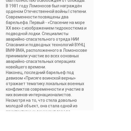
был полностью освобожден от блокады.
В 1981 году Ломоносов был награждён
орденом Отечественной войны I степени.
Современности посвящены два
барельефа. Первый - «Спасение на море
XX век» с изображением гидрокостюма и
подводной лодки. Специалисты
аварийно-спасательного отряда НИИ
Спасания и подводных технологий ВУНЦ
ВМФ ВМА, расположенного в Ломоносове
принимали участие во всех основных
аварийно-спасательных операциях
новейшего времени.
Наконец, последний барельеф под
девизом «Присяге воинской верны»
отражает тематику локальных военных
конфликтов современности и участие в
них воинов-интернационалистов.
Несмотря на то, что стела довольно
молодой объект, она стала одной из
архитектурных доминант города,
заметным объектом, вызывающим
неизменный интерес у всех посещающих
Ораниенбаум. Благодаря удачному