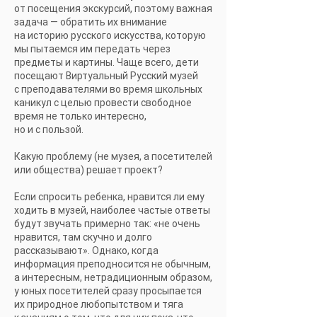
от посещения экскурсий, поэтому важная
задача — обратить их внимание
на историю русского искусства, которую
мы пытаемся им передать через
предметы и картины. Чаще всего, дети
посещают Виртуальный Русский музей
с преподавателями во время школьных
каникул с целью провести свободное
время не только интересно,
но и с пользой.
Какую проблему (не музея, а посетителей
или общества) решает проект?
Если спросить ребенка, нравится ли ему
ходить в музей, наиболее частые ответы
будут звучать примерно так: «не очень
нравится, там скучно и долго
рассказывают». Однако, когда
информация преподносится не обычным,
а интересным, нетрадиционным образом,
у юных посетителей сразу просыпается
их природное любопытством и тяга