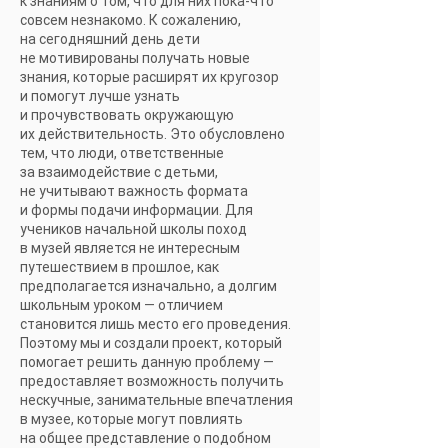
к знаниям о том, что для них пока-что
совсем незнакомо. К сожалению,
на сегодняшний день дети
не мотивированы получать новые
знания, которые расширят их кругозор
и помогут лучше узнать
и прочувствовать окружающую
их действительность. Это обусловлено
тем, что люди, ответственные
за взаимодействие с детьми,
не учитывают важность формата
и формы подачи информации. Для
учеников начальной школы поход
в музей является не интересным
путешествием в прошлое, как
предполагается изначально, а долгим
школьным уроком — отличием
становится лишь место его проведения.
Поэтому мы и создали проект, который
помогает решить данную проблему —
предоставляет возможность получить
нескучные, занимательные впечатления
в музее, которые могут повлиять
на общее представление о подобном