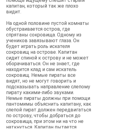
помощь ищущему спешит старый
капитан, который так же плохо
видит.
На одной половине пустой комнаты
обустраивается остров, где
спрятаны сокровища. Одному из
учеников завязывают глаза. Он
будет играть роль искателя
сокровищ на острове. Капитан
сидит спиной к острову и не может
оборачиваться. Он не знает, где
находится клад и сам искатель
сокровищ. Немые пираты все
видят, но не могут говорить и
подсказывать направление слепому
пирату какими-либо звуками.
Немые пираты должны при помощи
пантомимы объяснить капитану, как
слепой пират должен передвигаться
по острову, чтобы добраться до
сокровища, при этом ни на что не
наткнуться. Капитан пытается
понять значения жестов и устно