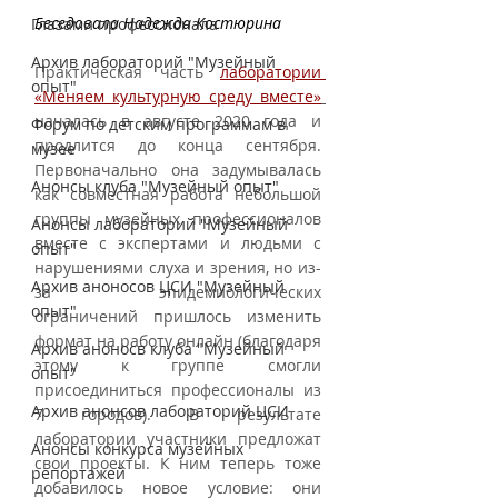
Беседовала Надежда Костюрина
Глазами профессионала
Архив лабораторий "Музейный
Практическая часть 
лаборатории 
опыт"
«Меняем культурную среду вместе»
началась в августе 2020 года и 
Форум по детским программам в
продлится до конца сентября. 
музее
Первоначально она задумывалась 
Анонсы клуба "Музейный опыт"
как совместная работа небольшой 
группы музейных профессионалов 
Анонсы лабораторий "Музейный
вместе с экспертами и людьми с 
опыт"
нарушениями слуха и зрения, но из-
Архив аноносов ЦСИ "Музейный
за эпидемиологических 
опыт"
ограничений пришлось изменить 
формат на работу онлайн (благодаря 
Архив аноносв клуба "Музейный
этому к группе смогли 
опыт"
присоединиться профессионалы из 
Архив анонсов лабораторий ЦСИ
7 городов). В результате 
лаборатории участники предложат 
Анонсы конкурса музейных
свои проекты. К ним теперь тоже 
репортажей
добавилось новое условие: они 