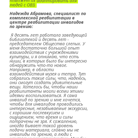
поможет их адаптировать для 
людей с ОВЗ. 
Надежда Абрамова, специалист по 
комплексной реабилитации в 
центре реабилитации инвалидов 
по зрению:
 Я десять лет работала заведующей 
библиотекой и десять лет - 
председателем Общества слепых. У 
меня достаточно большой опыт 
взаимодействия с учреждениями 
культуры, и я опнимаю, что есть 
ниши, в которых было бы интересно 
обнаружить что-то новое. 
Например, в области 
взаимодействия музея и тетра. Тут 
собрались такие силы, что, надеюсь, 
они смогут создать удивительные 
вещи. Хотелось бы, чтобы наши 
реабилитанты могли всеми этими 
идеями воспользоваться. Я сама 
инвалид по зрению и мне хочется, 
чтобы для инвалидов проводились 
интересные, незабываемые экскурсии, 
с хорошим послевкусием и 
ощущением, что время и силы 
потрачены не зря. К сожалению, 
иногда бывает такой уровень 
подачи материала, словно мы не 
инвалиды по зрению, а люди с 