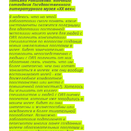
Татьяна Раншакова, научный 
сотрудник Государственного 
литературного музея «ХХ век»:
Я надеюсь, что на этой 
лаборатории смогу понять, какие 
инструменты окажутся полезными 
для адаптации постоянной 
экспозиции нашего музея для людей с 
ОВЗ, получить консультации 
специалистов по вопросам создания 
новых инклюзивных программ в 
музее. Будет замечательно 
поговорить непосредственно с 
людьми с ОВЗ, получить от них 
обратную связь, узнать, что им 
более интересно, чем они хотят 
заниматься в музеях, как они вообще 
воспринимают музей - как 
дружелюбное комфортное 
пространство или место с 
повышенной опасностью?). Хотелось 
бы услышать от коллег, 
специалистов и людей с ОВЗ оценку 
проектов, которые уже зародились в 
нашем музее, будут ли они 
интересны и жизнеспособны или 
нуждаются в более тщательной 
проработке. Возможно, 
лаборатория подтолкнет к 
пересмотру многих ранее созданных 
музеем образовательных программ и 