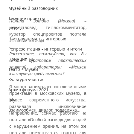
Музейный разговорник
Текущие проекты
Полина Зотова (Москва)
 – 
искусствовед, тифлокомментатор, 
ИТОГИ
куратор спецпроектов портала 
Частная память - интервью
«Особый взгляд»
Репрезентация - интервью и итоги
Расскажите, пожалуйста, как Вы 
Принцип ЧБ
стали куратором практических 
занятий лаборатории «Меняем 
Театр + Музей
культурную среду вместе»?
Культура участия
Я много занималась инклюзивными 
Архив форума 2021
проектами в московских музеях, в 
цси
Музее современного искусства, 
развивала инклюзивное 
Взаимообмен, диалог, поддержка...
направление, сейчас работаю на 
портале «Особый взгляд» для людей 
с нарушением зрения, на этом же 
портале презентуются гранты для 