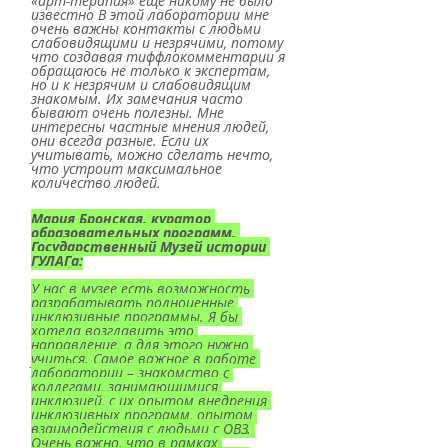
«арт-терапия» еще никому не было 
известно В этой лаборатории мне 
очень важны контакты с людьми 
слабовидящими и незрячими, потому 
что создавая тиффлокомментарии я 
обращаюсь не только к экспертам, 
но и к незрячим и слабовидящим 
знакомым. Их замечания часто 
бывают очень полезны. Мне 
интересны частные мнения людей, 
они всегда разные. Если их 
учитывать, можно сделать нечто, 
что устроит максимальное 
количество людей.
Мария Бронская, куратор 
образовательных программ, 
Государственный Музей истории 
ГУЛАГа:
У нас в музее есть возможность 
разрабатывать полноценные 
инклюзивные программы. Я бы 
хотела возглавить это 
направление, а для этого нужно 
учиться. Самое важное в работе 
лаборатории – знакомство с 
коллегами, занимающимися 
инклюзией, с их опытом внедрения 
инклюзивных программ, опытом 
взаимодействия с людьми с ОВЗ. 
Очень важно, что в рамках 