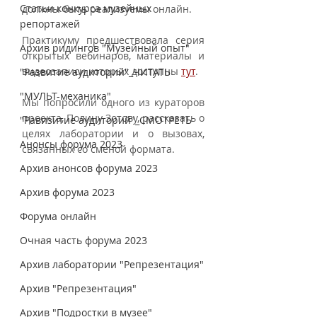
Статьи конкурса музейных
должны быть реализуемы онлайн. 
репортажей
Практикуму предшествовала серия 
Архив ридингов "Музейный опыт"
открытых вебинаров, материалы и 
видеозаписи которых доступны 
тут
.
"Развитие аудиторий"_ЧИТАТЬ
"МУЛЬТ-механика"
Мы попросили одного из кураторов 
проекта, Полину Зотову, рассказать о 
"Равизитие аудиторий"_СМОТРЕТЬ
целях лаборатории и о вызовах, 
Анонсы форума 2023
связанных со сменой формата. 
Архив анонсов форума 2023
Архив форума 2023
Форума онлайн
Очная часть форума 2023
Архив лаборатории "Репрезентация"
Архив "Репрезентация"
Архив "Подростки в музее"