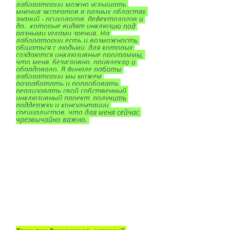
лаборатории можно услышать 
мнения экспертов в разных областях 
знаний - психологов, дефектологов и 
др., которые видят инклюзию под 
разными углами зрения. На 
лаборатории есть и возможность 
общаться с людьми, для которых 
создаются инклюзивные программы, 
что меня, безусловно, привлекло и 
обрадовало. В финале работы 
лаборатории мы можем 
разработать и попробовать 
реализовать свой собственный 
инклюзивный проект, получить 
поддержку и консультации 
специалистов, что для меня сейчас 
чрезвычайно важно. 