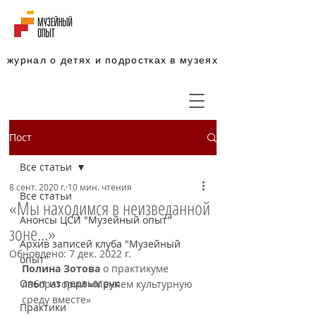
журнал о детях и подростках в музеях
Пост
Все статьи
8 сент. 2020 г.
10 мин. чтения
Все статьи
«Мы находимся в неизведанной
Анонсы ЦСИ "Музейный опыт"
зоне...»
Архив записей клуба "Музейный
Обновлено:
7 дек. 2022 г.
опыт"
Полина Зотова
 о практикуме 
Опыт из первых рук
лаборатории «Меняем культурную 
среду вместе»
Практики