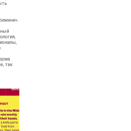
ыть
ремени».
ьный
ология,
ионалы,
й
форма
е, так