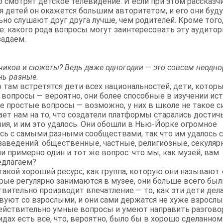
о смотрят детское телевидение. И если при этом рассказ
ля детей он окажется большим авторитетом, и его они буд
но слушают друг друга лучше, чем родителей. Кроме того
: какого рода вопросы могут заинтересовать эту аудито
задаем.
чиков и сюжеты? Ведь даже одногодки — это совсем неодн
нь разные.
о там встретятся дети всех национальностей, дети, котор
 вопросы — вероятно, они более способные в изучении ист
е простые вопросы — возможно, у них в школе не такое с
ает нам на то, что создатели платформы старались достич
ия, и им это удалось. Они обошли в Нью-Йорке огромное
ись с самыми разными сообществами, так что им удалось 
аведений: общественные, частные, религиозные, секулярн
и примерно один и тот же вопрос: что мы, как музей, вам
едлагаем?
такой хороший ресурс, как группа, которую они называю
орые регулярно занимаются в музее, они больше всего бы
твительно производит впечатление — то, как эти дети де
вуют со взрослыми, и они сами держатся не хуже взрослы
действительно умные вопросы и умеют направить разгово
гидах есть всё, что, вероятно, было бы в хорошо сделанном