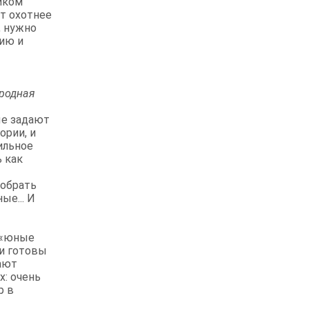
чиком
ут охотнее
, нужно
рию и
ородная
ые задают
ории, и
ильное
ь как
собрать
ые... И
т «юные
ли готовы
лают
х: очень
р в