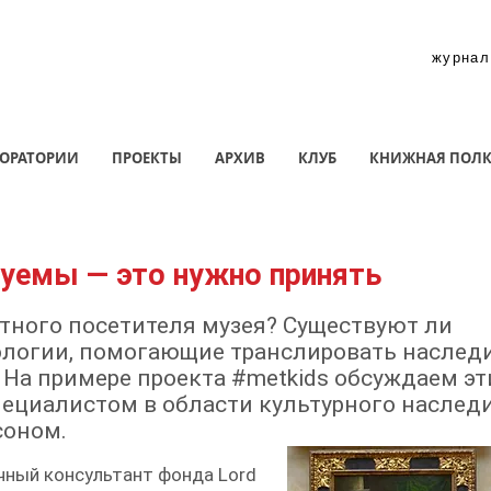
журнал
ОРАТОРИИ
ПРОЕКТЫ
АРХИВ
КЛУБ
КНИЖНАЯ ПОЛ
зуемы — это нужно принять
тного посетителя музея? Существуют ли
ологии, помогающие транслировать наслед
На примере проекта #metkids обсуждаем эт
пециалистом в области культурного наслед
соном.
чный консультант фонда Lord