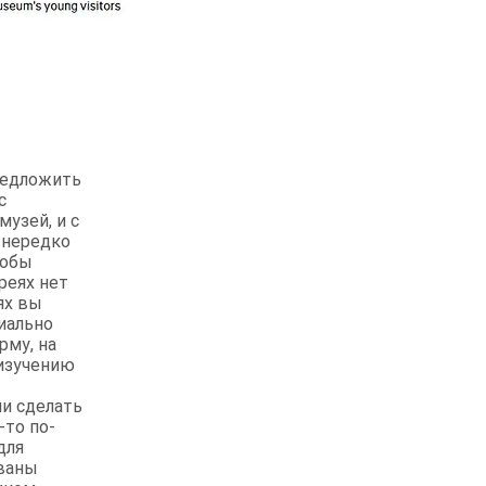
редложить
с
узей, и с
и нередко
тобы
реях нет
ях вы
иально
рму, на
 изучению
ли сделать
-то по-
для
ованы