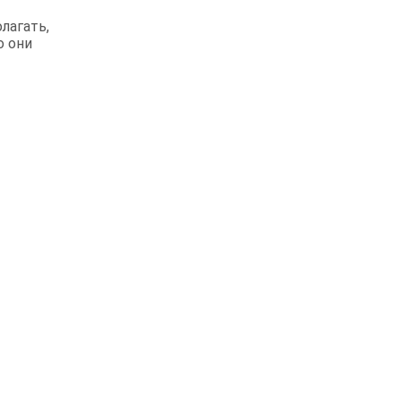
лагать,
о они