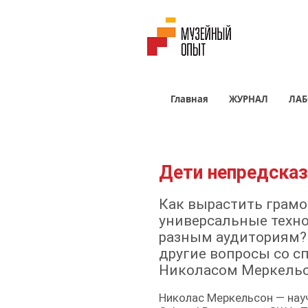
Главная
ЖУРНАЛ
ЛАБ
Дети непредска
Как вырастить грамо
универсальные техн
разным аудиториям? 
другие вопросы со с
Николасом Меркель
Николас Меркельсон — нау