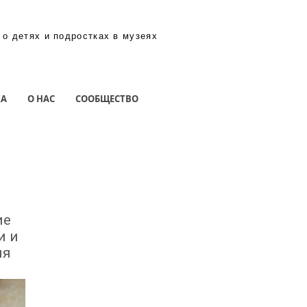
 о детях и подростках в музеях
КА
О НАС
СООБЩЕСТВО
ие
и и
ия