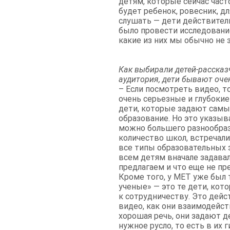
детям, которые сейчас част
будет ребенок, ровесник, д
слушать — дети действитель
было провести исследование
какие из них мы обычно не 
Как выбирали детей-рассказ
аудитория, дети бывают оче
– Если посмотреть видео, т
очень серьезные и глубокие
дети, которые задают самы
образование. Но это указыв
можно большего разнообраз
количество школ, встречал
все типы образовательных з
всем детям вначале задавал
предлагаем и что еще не пр
Кроме того, у MET уже был 
ученые» — это те дети, кот
к сотрудничеству. Это дейс
видео, как они взаимодейст
хорошая речь, они задают 
нужное русло, то есть в их 