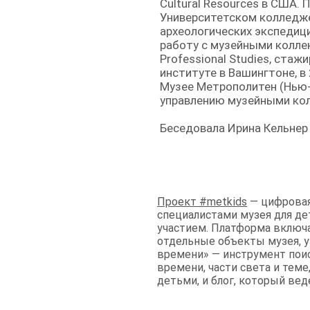
Cultural Resources в США. 
Университетском колледже
археологических экспедици
работу с музейными коллек
Professional Studies, ста
институте в Вашингтоне, в
Музее Метрополитен (Нью-
управлению музейными ко
Беседовала Ирина Кельнер
Проект #metkids
— цифровая
специалистами музея для дет
участием. Платформа включ
отдельные объекты музея, 
времени» — инструмент поис
времени, части света и тем
детьми, и блог, который ве