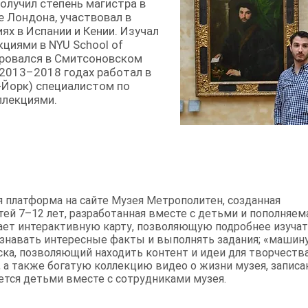
Получил степень магистра в
 Лондона, участвовал в
ях в Испании и Кении. Изучал
циями в NYU School of
жировался в Смитсоновском
 2013–2018 годах работал в
Йорк) специалистом по
ллекциями.
 платформа на сайте Музея Метрополитен, созданная
ей 7–12 лет, разработанная вместе с детьми и пополняема
ает интерактивную карту, позволяющую подробнее изуча
узнавать интересные факты и выполнять задания; «машин
ка, позволяющий находить контент и идеи для творчества
е, а также богатую коллекцию видео о жизни музея, запис
дется детьми вместе с сотрудниками музея.