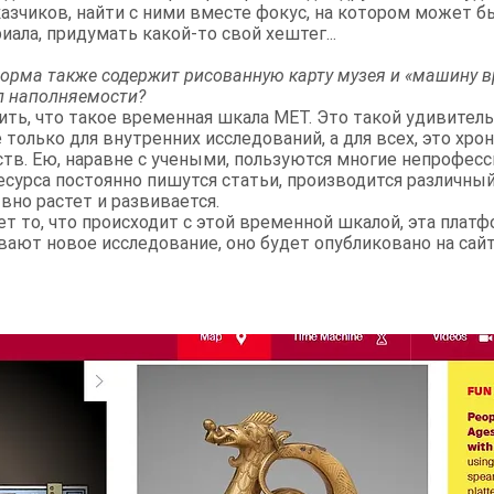
казчиков, найти с ними вместе фокус, на котором может б
ала, придумать какой-то свой хештег...
форма также содержит рисованную карту музея и «машину в
ел наполняемости?
ить, что такое временная шкала MET. Это такой удивител
 только для внутренних исследований, а для всех, это хрон
тв. Ею, наравне с учеными, пользуются многие непрофесс
есурса постоянно пишутся статьи, производится различны
вно растет и развивается.
т то, что происходит с этой временной шкалой, эта плат
евают новое исследование, оно будет опубликовано на сайт