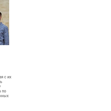
я с их
ть
у
 по
анных