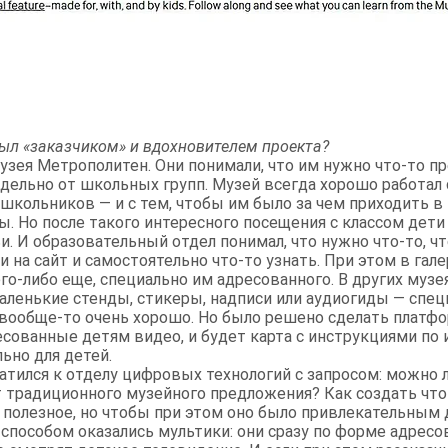
был «заказчиком» и вдохновителем проекта?
узея Метрополитен. Они понимали, что им нужно что-то п
дельно от школьных групп. Музей всегда хорошо работал 
кольников — и с тем, чтобы им было за чем приходить в м
ты. Но после такого интересного посещения с классом дет
и. И образовательный отдел понимал, что нужно что-то, ч
и на сайт и самостоятельно что-то узнать. При этом в гале
его-либо еще, специально им адресованного. В других музе
аленькие стенды, стикеры, надписи или аудиогиды — спец
 вообще-то очень хорошо. Но было решено сделать платфо
сованные детям видео, и будет карта с инструкциями по
ьно для детей.
тился к отделу цифровых технологий с запросом: можно 
от традиционного музейного предложения? Как создать что
 полезное, но чтобы при этом оно было привлекательным 
способом оказались мультики: они сразу по форме адрес