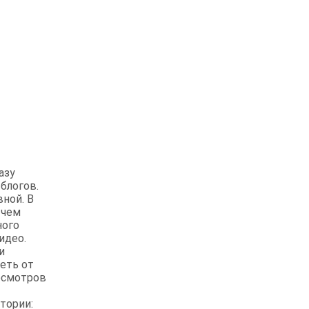
азу
 блогов.
вной. В
 чем
ного
идео.
и
еть от
росмотров
тории: