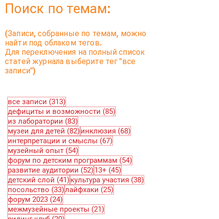
Поиск по темам:
(Записи, собранные по темам, можно
найти под облаком тегов.
Для переключения на полный список
статей журнала выберите тег "все
записи")
313 постов
все записи
(313)
85 постов
дефициты и возможности
(85)
83 поста
из лаборатории
(83)
82 поста
68 постов
музеи для детей
(82)
инклюзия
(68)
67 постов
интерпретации и смыслы
(67)
54 поста
музейный опыт
(54)
54 поста
форум по детским программам
(54)
52 поста
45 постов
развитие аудитории
(52)
13+
(45)
41 пост
38 постов
детский слой
(41)
культура участия
(38)
33 поста
25 постов
посольство
(33)
лайфхаки
(25)
24 поста
форум 2023
(24)
21 пост
межмузейные проекты
(21)
20 постов