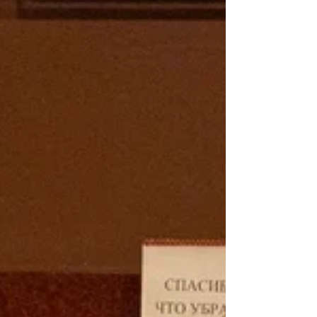
разных музеев, людьми с
инвалидностью и специалистами из
помогающих организаций, совместное
исследование возможностей музеев для
инклюзивных практик, формирование
общего понятийного, ценнос