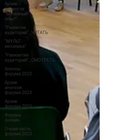
Архив
ридингов
"Музейный
опыт"
"Развитие
аудиторий"_ЧИТАТЬ
"МУЛЬТ-
механика"
"Равизитие
аудиторий"_СМОТРЕТЬ
Анонсы
форума 2023
Архив
анонсов
форума 2023
Архив
форума 2023
Форума
онлайн
Очная часть
форума 2023