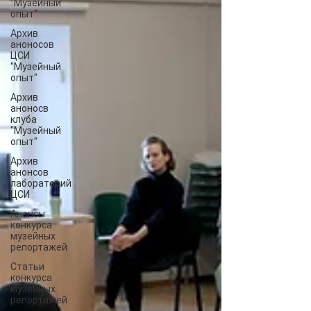
"Музейный
опыт"
Архив
аноносов
ЦСИ
"Музейный
опыт"
Архив
аноносв
клуба
"Музейный
опыт"
Архив
анонсов
лабораторий
ЦСИ
Анонсы
конкурса
музейных
репортажей
Статьи
конкурса
музейных
репортажей