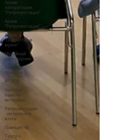
Архив
лаборатории
"Репрезентация"
Архив
"Репрезентация"
Архив
"Подростки в
музее"
Музейный
разговорник
Текущие
проекты
ИТОГИ
Частная
память -
интервью
Репрезентация
- интервью и
итоги
Принцип ЧБ
Театр +