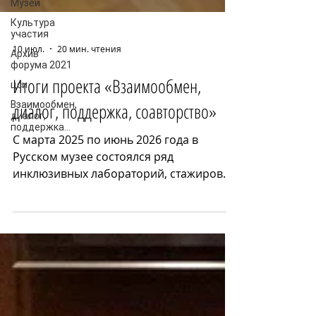
Музей
Культура
участия
Архив
форума 2021
цси
10 июл.
20 мин. чтения
Взаимообмен,
диалог,
Итоги проекта «Взаимообмен,
поддержка...
диалог, поддержка, соавторство»
С марта 2025 по июнь 2026 года в
Русском музее состоялся ряд
инклюзивных лабораторий, стажировок
и встреч, объединенных проектом
"Взаимообмен, диалог, поддержка,
соавторство". Целью проекта стал
обмен опытом и создание условий для
продолжительного диалога между
музейными профессионалами из