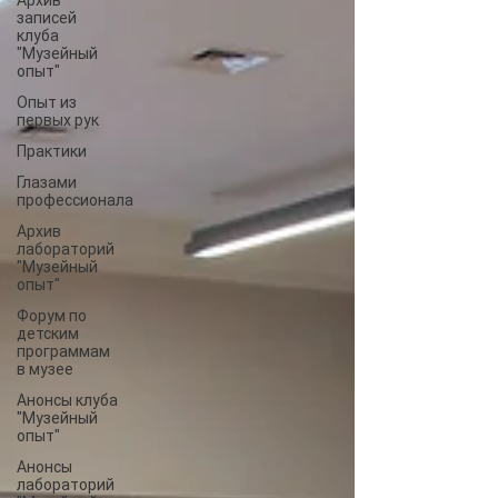
Архив
записей
клуба
"Музейный
опыт"
Опыт из
первых рук
Практики
Глазами
профессионала
Архив
лабораторий
"Музейный
опыт"
Форум по
детским
программам
в музее
Анонсы клуба
"Музейный
опыт"
Анонсы
лабораторий