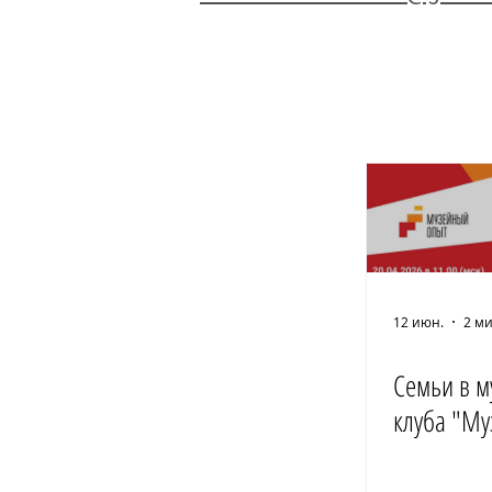
12 июн.
2 ми
Семьи в м
клуба "Му