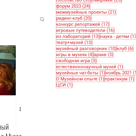
посольство
(33)
лайфхаки
(25)
24 поста
форум 2023
(24)
21 пост
межмузейные проекты
(21)
20 постов
ридинг-клуб
(20)
17 постов
конкурс репортажей
(17)
16 постов
игровые путеводители
(16)
13 постов
из лабораторий
(13)
наука - детям
(1
13 постов
театр+музей
(13)
10 посто
6
музейный разговорник
(10)
клуб
(6)
4 поста
3 поста
игры в музеях
(4)
архив
(3)
3 поста
свободная игра
(3)
1 пос
естественнонаучный музей
(1)
1 пост
музейные чат-боты
(1)
ноябрь 2021
(
1 пост
О Музейном опыте
(1)
практикум
(1)
1 пост
ЦСИ
(1)
ный