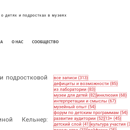
 о детях и подростках в музеях
КА
О НАС
СООБЩЕСТВО
 и подростковой
313 постов
все записи
(313)
85 по
дефициты и возможности
(85)
83 поста
из лаборатории
(83)
82 поста
6
музеи для детей
(82)
инклюзия
(68)
67 пос
интерпретации и смыслы
(67)
54 поста
музейный опыт
(54)
5
форум по детским программам
(54)
52 поста
45 п
развитие аудитории
(52)
13+
(45)
ной Кельнер:
41 пост
детский слой
(41)
культура участия
(
33 поста
25 пос