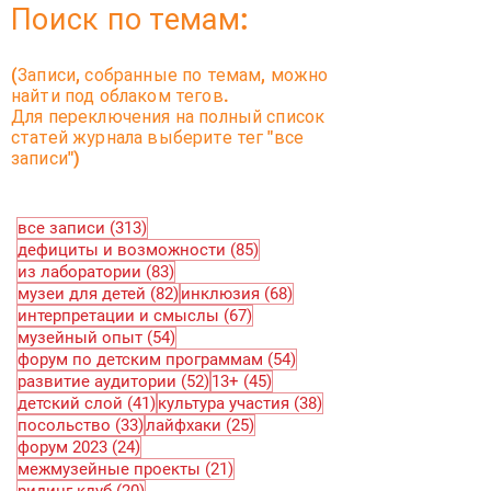
Поиск по темам:
(Записи, собранные по темам, можно
найти под облаком тегов.
Для переключения на полный список
статей журнала выберите тег "все
записи")
313 постов
все записи
(313)
85 постов
дефициты и возможности
(85)
83 поста
из лаборатории
(83)
82 поста
68 постов
музеи для детей
(82)
инклюзия
(68)
67 постов
интерпретации и смыслы
(67)
54 поста
музейный опыт
(54)
54 поста
форум по детским программам
(54)
52 поста
45 постов
развитие аудитории
(52)
13+
(45)
41 пост
38 постов
детский слой
(41)
культура участия
(38)
33 поста
25 постов
посольство
(33)
лайфхаки
(25)
24 поста
форум 2023
(24)
21 пост
межмузейные проекты
(21)
20 постов