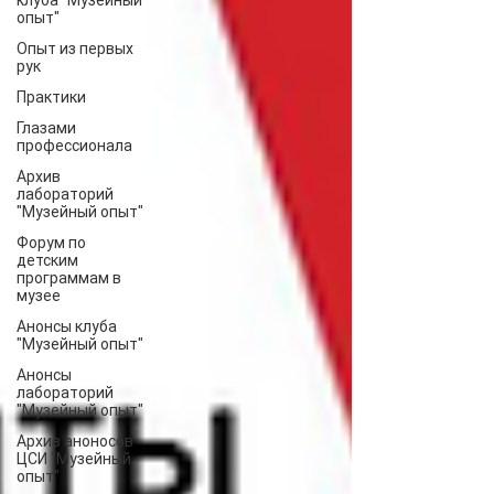
клуба "Музейный
опыт"
Опыт из первых
рук
Практики
Глазами
профессионала
Архив
лабораторий
"Музейный опыт"
Форум по
детским
программам в
музее
Анонсы клуба
"Музейный опыт"
Анонсы
лабораторий
"Музейный опыт"
Архив аноносов
ЦСИ "Музейный
опыт"