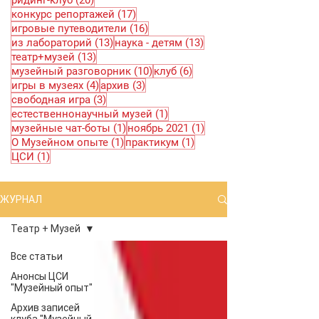
ридинг-клуб
(20)
17 постов
конкурс репортажей
(17)
16 постов
игровые путеводители
(16)
13 постов
13 постов
из лабораторий
(13)
наука - детям
(13)
13 постов
театр+музей
(13)
10 постов
6 постов
музейный разговорник
(10)
клуб
(6)
4 поста
3 поста
игры в музеях
(4)
архив
(3)
3 поста
свободная игра
(3)
1 пост
естественнонаучный музей
(1)
1 пост
1 пост
музейные чат-боты
(1)
ноябрь 2021
(1)
1 пост
1 пост
О Музейном опыте
(1)
практикум
(1)
1 пост
ЦСИ
(1)
ЖУРНАЛ
Театр + Музей
Все статьи
Анонсы ЦСИ
"Музейный опыт"
Архив записей