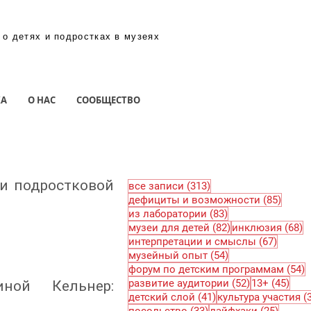
 о детях и подростках в музеях
КА
О НАС
СООБЩЕСТВО
 и подростковой
313 постов
все записи
(313)
85 по
дефициты и возможности
(85)
83 поста
из лаборатории
(83)
82 поста
6
музеи для детей
(82)
инклюзия
(68)
67 пос
интерпретации и смыслы
(67)
54 поста
музейный опыт
(54)
5
форум по детским программам
(54)
52 поста
45 п
развитие аудитории
(52)
13+
(45)
ной Кельнер:
41 пост
детский слой
(41)
культура участия
(
33 поста
25 пос