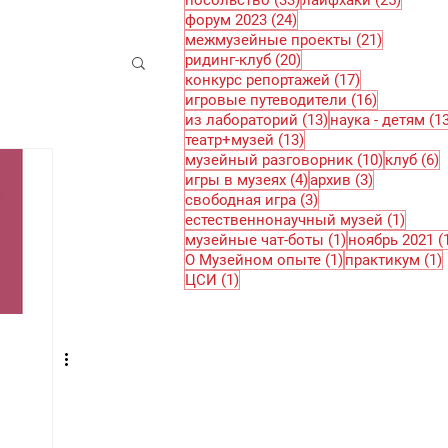
посольство
(33)
лайфхаки
(25)
24 поста
форум 2023
(24)
21 пост
межмузейные проекты
(21)
20 постов
ридинг-клуб
(20)
17 постов
конкурс репортажей
(17)
16 постов
игровые путеводители
(16)
13 постов
из лабораторий
(13)
наука - детям
(1
13 постов
театр+музей
(13)
10 посто
6
музейный разговорник
(10)
клуб
(6)
4 поста
3 поста
игры в музеях
(4)
архив
(3)
3 поста
свободная игра
(3)
1 пос
естественнонаучный музей
(1)
1 пост
музейные чат-боты
(1)
ноябрь 2021
(
1 пост
О Музейном опыте
(1)
практикум
(1)
1 пост
ЦСИ
(1)