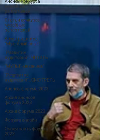
Анонсы конкурса
музейных
репортажей
Статьи конкурса
музейных
репортажей
Архив ридингов
"Музейный опыт"
"Развитие
аудиторий"_ЧИТАТЬ
"МУЛЬТ-механика"
"Равизитие
аудиторий"_СМОТРЕТЬ
Анонсы форума 2023
Архив анонсов
форума 2023
Архив форума 2023
Форума онлайн
Очная часть форума
2023