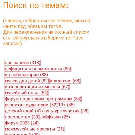
Поиск по темам:
(Записи, собранные по темам, можно
найти под облаком тегов.
Для переключения на полный список
статей журнала выберите тег "все
записи")
313 постов
все записи
(313)
85 постов
дефициты и возможности
(85)
83 поста
из лаборатории
(83)
82 поста
68 постов
музеи для детей
(82)
инклюзия
(68)
67 постов
интерпретации и смыслы
(67)
54 поста
музейный опыт
(54)
54 поста
форум по детским программам
(54)
52 поста
45 постов
развитие аудитории
(52)
13+
(45)
41 пост
38 постов
детский слой
(41)
культура участия
(38)
33 поста
25 постов
посольство
(33)
лайфхаки
(25)
24 поста
форум 2023
(24)
21 пост
межмузейные проекты
(21)
20 постов