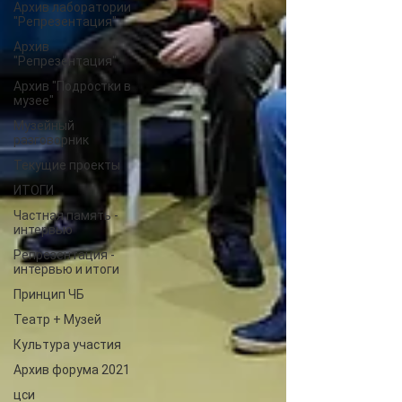
Архив лаборатории
"Репрезентация"
Архив
"Репрезентация"
Архив "Подростки в
музее"
Музейный
разговорник
Текущие проекты
ИТОГИ
Частная память -
интервью
Репрезентация -
интервью и итоги
Принцип ЧБ
Театр + Музей
Культура участия
Архив форума 2021
цси