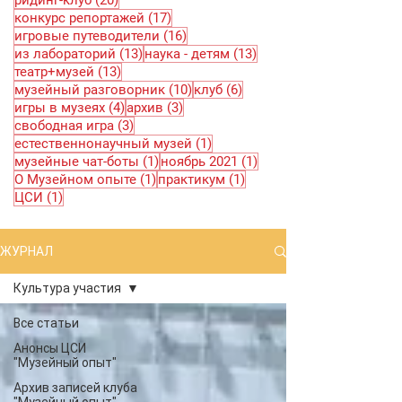
ридинг-клуб
(20)
17 постов
конкурс репортажей
(17)
16 постов
игровые путеводители
(16)
13 постов
13 постов
из лабораторий
(13)
наука - детям
(13)
13 постов
театр+музей
(13)
10 постов
6 постов
музейный разговорник
(10)
клуб
(6)
4 поста
3 поста
игры в музеях
(4)
архив
(3)
3 поста
свободная игра
(3)
1 пост
естественнонаучный музей
(1)
1 пост
1 пост
музейные чат-боты
(1)
ноябрь 2021
(1)
1 пост
1 пост
О Музейном опыте
(1)
практикум
(1)
1 пост
ЦСИ
(1)
ЖУРНАЛ
Культура участия
Все статьи
Анонсы ЦСИ
"Музейный опыт"
Архив записей клуба