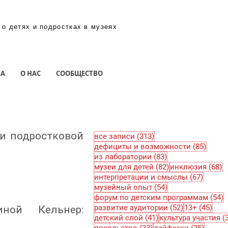
 о детях и подростках в музеях
КА
О НАС
СООБЩЕСТВО
 и подростковой
313 постов
все записи
(313)
85 по
дефициты и возможности
(85)
83 поста
из лаборатории
(83)
82 поста
6
музеи для детей
(82)
инклюзия
(68)
67 пос
интерпретации и смыслы
(67)
54 поста
музейный опыт
(54)
5
форум по детским программам
(54)
52 поста
45 п
развитие аудитории
(52)
13+
(45)
ной Кельнер:
41 пост
детский слой
(41)
культура участия
(
33 поста
25 пос