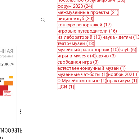
посольство
(33)
лайфхаки
(25)
24 поста
форум 2023
(24)
21 пост
межмузейные проекты
(21)
20 постов
ридинг-клуб
(20)
17 постов
конкурс репортажей
(17)
16 постов
игровые путеводители
(16)
13 постов
из лабораторий
(13)
наука - детям
(1
13 постов
театр+музей
(13)
10 посто
6
музейный разговорник
(10)
клуб
(6)
4 поста
3 поста
игры в музеях
(4)
архив
(3)
3 поста
свободная игра
(3)
1 пос
естественнонаучный музей
(1)
1 пост
музейные чат-боты
(1)
ноябрь 2021
(
1 пост
О Музейном опыте
(1)
практикум
(1)
1 пост
ЦСИ
(1)
тировать