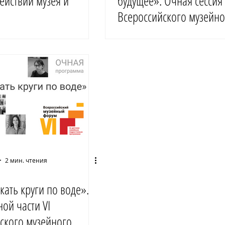
ействии музея и
будущее». Очная сессия 
Всероссийского музейно
форума. 24 ноября 2023
2 мин. чтения
кать круги по воде».
ной части VI
ского музейного